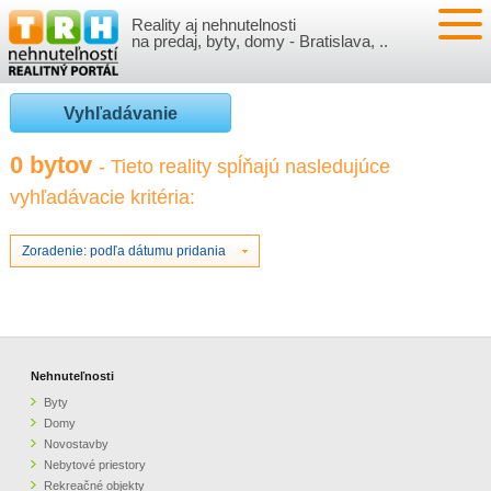
Reality aj nehnutelnosti
NEHNUTEĽNOSTI
na predaj, byty, domy - Bratislava, ..
BYTY
VLOŽIŤ NEHNUTEĽNOSTI
Vyhľadávanie
DOMY
MOJE REALITY
0 bytov
- Tieto reality spĺňajú nasledujúce
vyhľadávacie kritéria:
NOVOSTAVBY
PRIHLÁSENIE
VÝVOJ CIEN REALÍT
NEBYTOVÉ PRIESTORY
REGISTRÁCIA
Zoradenie: podľa dátumu pridania
ČLÁNKY O REALITÁCH
REKREAČNÉ OBJEKTY
BÝVANIE A REALITY
INFO
POZEMKY
PRÁVNA PORADŇA
O NÁS
Nehnuteľnosti
Byty
GARÁŽE
FINANCIE
REALITNÁ INZERCIA NA TRH.SK
Domy
Novostavby
Nebytové priestory
O NÁS
CENNÍK REALITNEJ INZERCIE
Rekreačné objekty