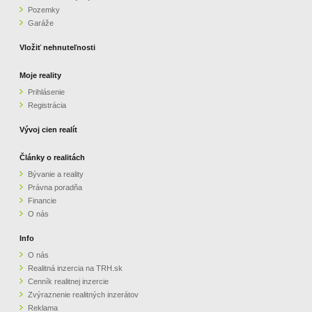
Pozemky
ZVÝRAZNENIE REALITNÝCH INZERÁTOV
Garáže
Vložiť nehnuteľnosti
REKLAMA
Moje reality
Prihlásenie
PARTNERI
Registrácia
OBCHODNÉ PODMIENKY
Vývoj cien realít
Články o realitách
KONTAKT
Bývanie a reality
Právna poradňa
PRIPOMIENKY
Financie
O nás
Info
O nás
Realitná inzercia na TRH.sk
Cenník realitnej inzercie
Zvýraznenie realitných inzerátov
Reklama