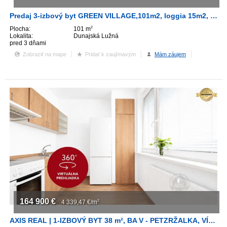
Predaj 3-izbový byt GREEN VILLAGE,101m2, loggia 15m2, Dunajská Lužná
Plocha:
101 m
2
Lokalita:
Dunajská Lužná
pred 3 dňami
Zobraziť na mape
Pridať k zaujímavým
Mám záujem
164 900
€
4 339,47
€/m
2
AXIS REAL | 1-IZBOVÝ BYT 38 m², BA V - PETZRŽALKA, VÍGĽAŠSKÁ ULICA