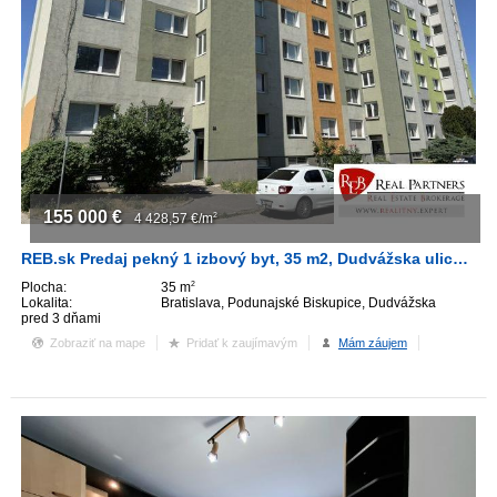
155 000
€
4 428,57
€/m
2
REB.sk Predaj pekný 1 izbový byt, 35 m2, Dudvážska ulica, BA II.
Plocha:
35 m
2
Lokalita:
Bratislava, Podunajské Biskupice, Dudvážska
pred 3 dňami
Zobraziť na mape
Pridať k zaujímavým
Mám záujem