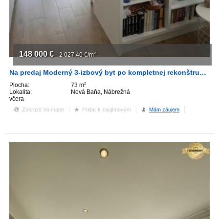
148 000
€
2 027,40
€/m
2
Na predaj Moderný 3-izbový byt po kompletnej rekonštrukcii
Plocha:
73 m
2
Lokalita:
Nová Baňa, Nábrežná
včera
Zobraziť na mape
Pridať k zaujímavým
Mám záujem