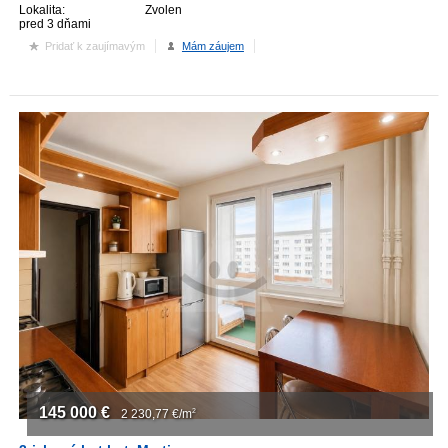
Lokalita:
Zvolen
pred 3 dňami
Pridať k zaujímavým
Mám záujem
145 000
€
2 230,77
€/m
2