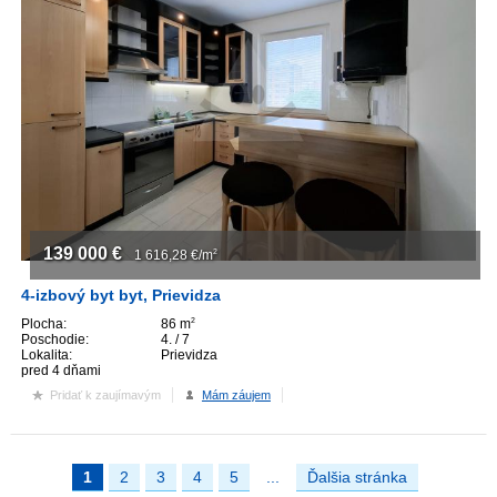
139 000
€
1 616,28
€/m
2
4-izbový byt byt, Prievidza
Plocha:
86 m
2
Poschodie:
4. / 7
Lokalita:
Prievidza
pred 4 dňami
Pridať k zaujímavým
Mám záujem
1
2
3
4
5
...
Ďalšia stránka