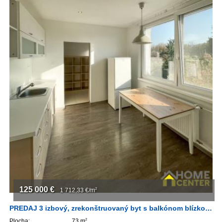
125 000
€
1 712,33
€/m
2
PREDAJ 3 izbový, zrekonštruovaný byt s balkónom blízko centra
Plocha:
73 m
2