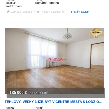
Lokalita:
Komárno, Hradná
pred 2 dňami
Zobraziť na mape
Pridať k zaujímavým
Mám záujem
185 000
€
2 642,86
€/m
2
TEHLOVÝ, VEĽKÝ 3-IZB.BYT V CENTRE MESTA S LODŽIOU V NAJLEPŠEJ LOKALITE
Plocha:
70 m
2