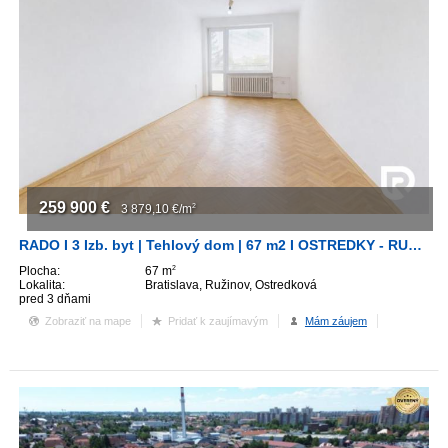
259 900
€
3 879,10
€/m
2
RADO I 3 Izb. byt | Tehlový dom | 67 m2 I OSTREDKY - RUŽINOV
Plocha:
67 m
2
Lokalita:
Bratislava, Ružinov, Ostredková
pred 3 dňami
Zobraziť na mape
Pridať k zaujímavým
Mám záujem