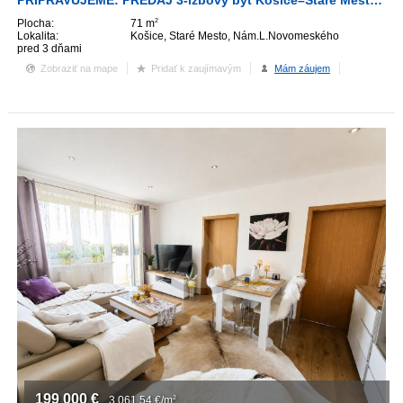
PRIPRAVUJEME: PREDAJ 3-izbový byt Košice–Staré Mesto, L. Novomeského
Plocha:
71 m
2
Lokalita:
Košice, Staré Mesto, Nám.L.Novomeského
pred 3 dňami
Zobraziť na mape
Pridať k zaujímavým
Mám záujem
199 000
€
3 061,54
€/m
2