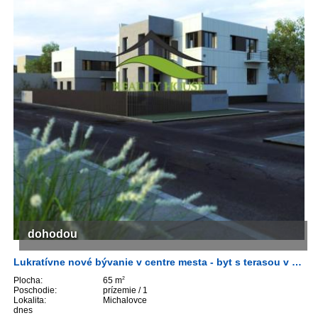
ZVÝRAZNENIE REALITNÝCH INZERÁTOV
REKLAMA
PARTNERI
OBCHODNÉ PODMIENKY
KONTAKT
PRIPOMIENKY
dohodou
Lukratívne nové bývanie v centre mesta - byt s terasou v záhrade
Plocha:
65 m
2
Poschodie:
prízemie / 1
Lokalita:
Michalovce
dnes