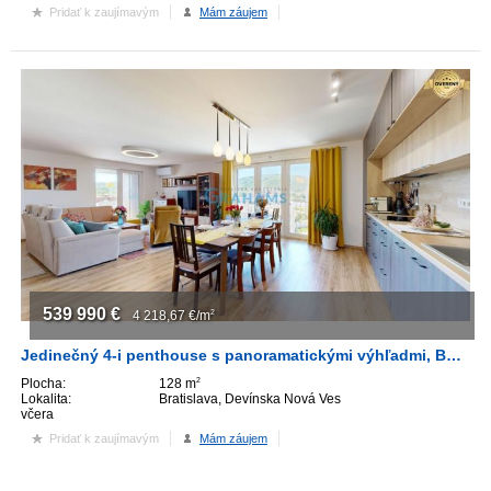
Pridať k zaujímavým
Mám záujem
539 990
€
4 218,67
€/m
2
Jedinečný 4-i penthouse s panoramatickými výhľadmi, Bory, 2x Parking
Plocha:
128 m
2
Lokalita:
Bratislava, Devínska Nová Ves
včera
Pridať k zaujímavým
Mám záujem