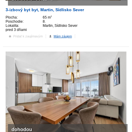
3-izbový byt byt, Martin, Sídlisko Sever
Plocha:
65 m
2
Poschodie:
8.
Lokalita:
Martin, Sídlisko Sever
pred 3 dňami
Pridať k zaujímavým
Mám záujem
dohodou