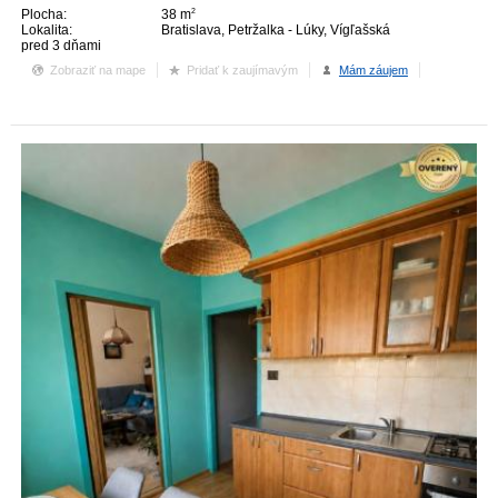
Plocha:
38 m
2
Lokalita:
Bratislava, Petržalka - Lúky, Vígľašská
pred 3 dňami
Zobraziť na mape
Pridať k zaujímavým
Mám záujem