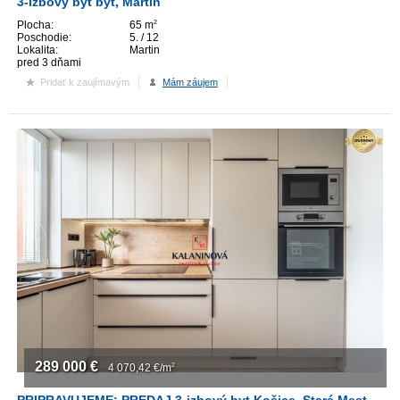
3-izbový byt byt, Martin
Plocha:
65 m
2
Poschodie:
5. / 12
Lokalita:
Martin
pred 3 dňami
Pridať k zaujímavým
Mám záujem
289 000
€
4 070,42
€/m
2