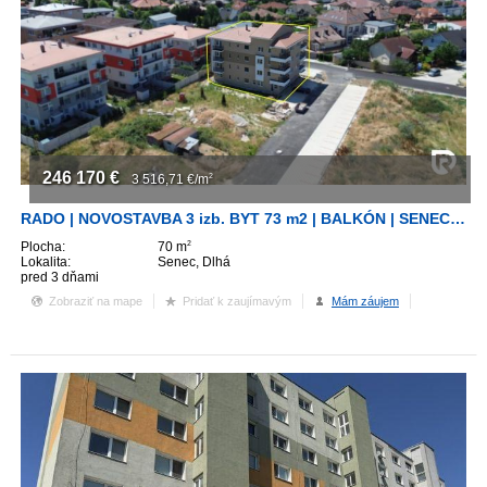
246 170
€
3 516,71
€/m
2
RADO | NOVOSTAVBA 3 izb. BYT 73 m2 | BALKÓN | SENEC - Dlhá ul.
Plocha:
70 m
2
Lokalita:
Senec, Dlhá
pred 3 dňami
Zobraziť na mape
Pridať k zaujímavým
Mám záujem