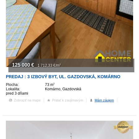
125 000
€
1 712,33
€/m
2
PREDAJ : 3 IZBOVÝ BYT, UL. GAZDOVSKÁ, KOMÁRNO
Plocha:
73 m
2
Lokalita:
Komárno, Gazdovská
pred 3 dňami
Zobraziť na mape
Pridať k zaujímavým
Mám záujem