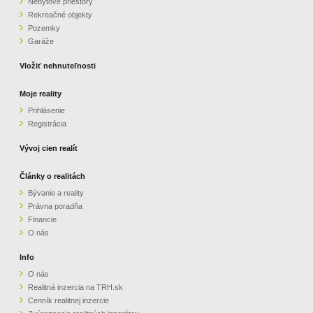
Nebytové priestory
Rekreačné objekty
ZVÝRAZNENIE REALITNÝCH INZERÁTOV
Pozemky
Garáže
REKLAMA
Vložiť nehnuteľnosti
PARTNERI
Moje reality
Prihlásenie
Registrácia
OBCHODNÉ PODMIENKY
Vývoj cien realít
KONTAKT
Články o realitách
Bývanie a reality
PRIPOMIENKY
Právna poradňa
Financie
O nás
Info
O nás
Realitná inzercia na TRH.sk
Cenník realitnej inzercie