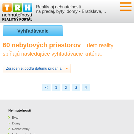
Reality aj nehnutelnosti
NEHNUTEĽNOSTI
na predaj, byty, domy - Bratislava, ..
BYTY
VLOŽIŤ NEHNUTEĽNOSTI
Vyhľadávanie
DOMY
MOJE REALITY
60 nebytových priestorov
- Tieto reality
spĺňajú nasledujúce vyhľadávacie kritéria:
NOVOSTAVBY
PRIHLÁSENIE
VÝVOJ CIEN REALÍT
NEBYTOVÉ PRIESTORY
REGISTRÁCIA
Zoradenie: podľa dátumu pridania
ČLÁNKY O REALITÁCH
REKREAČNÉ OBJEKTY
BÝVANIE A REALITY
INFO
<
1
2
3
4
POZEMKY
PRÁVNA PORADŇA
O NÁS
Nehnuteľnosti
GARÁŽE
FINANCIE
REALITNÁ INZERCIA NA TRH.SK
Byty
Domy
O NÁS
CENNÍK REALITNEJ INZERCIE
Novostavby