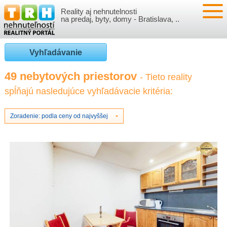
Reality aj nehnutelnosti
NEHNUTEĽNOSTI
na predaj, byty, domy - Bratislava, ..
BYTY
VLOŽIŤ NEHNUTEĽNOSTI
Vyhľadávanie
DOMY
MOJE REALITY
49 nebytových priestorov
- Tieto reality
spĺňajú nasledujúce vyhľadávacie kritéria:
NOVOSTAVBY
PRIHLÁSENIE
VÝVOJ CIEN REALÍT
NEBYTOVÉ PRIESTORY
REGISTRÁCIA
Zoradenie: podla ceny od najvyššej
ČLÁNKY O REALITÁCH
REKREAČNÉ OBJEKTY
BÝVANIE A REALITY
INFO
POZEMKY
PRÁVNA PORADŇA
O NÁS
GARÁŽE
FINANCIE
REALITNÁ INZERCIA NA TRH.SK
O NÁS
CENNÍK REALITNEJ INZERCIE