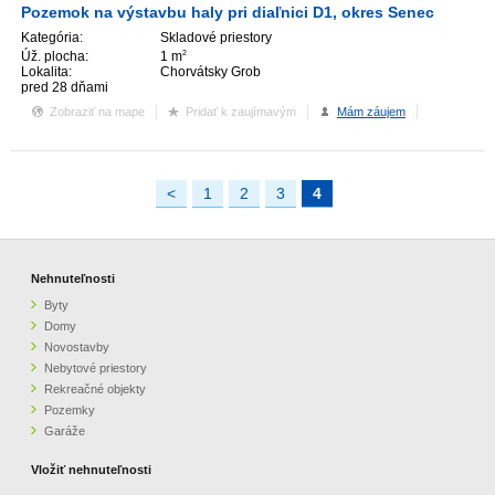
Pozemok na výstavbu haly pri diaľnici D1, okres Senec
Kategória:
Skladové priestory
Úž. plocha:
1 m
2
Lokalita:
Chorvátsky Grob
pred 28 dňami
Zobraziť na mape
Pridať k zaujímavým
Mám záujem
<
1
2
3
4
Nehnuteľnosti
Byty
Domy
Novostavby
Nebytové priestory
Rekreačné objekty
Pozemky
Garáže
Vložiť nehnuteľnosti