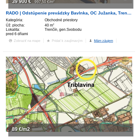
39 900
€
997,50
€/m
2
RADO | Odstúpenie prevádzky Bavlnka, OC Južanka, Trenčín
Kategória:
Obchodné priestory
Úž. plocha:
40 m
2
Lokalita:
Trenčín, gen.Svobodu
pred 6 dňami
Zobraziť na mape
Pridať k zaujímavým
Mám záujem
89
€/m2