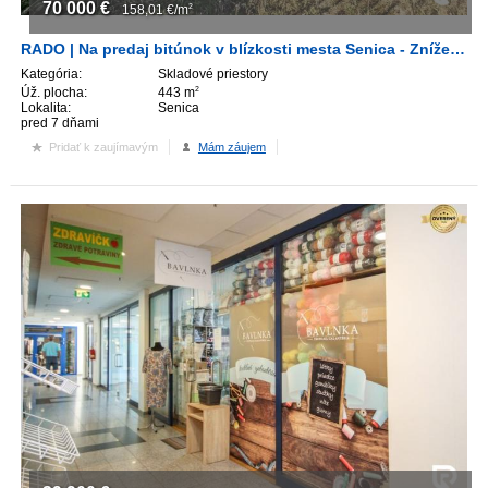
70 000
€
158,01
€/m
2
RADO | Na predaj bitúnok v blízkosti mesta Senica - Znížená cena!
Kategória:
Skladové priestory
Úž. plocha:
443 m
2
Lokalita:
Senica
pred 7 dňami
Pridať k zaujímavým
Mám záujem