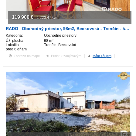
ZVÝRAZNENIE REALITNÝCH INZERÁTOV
119 900
€
1 223,47
€/m
2
REKLAMA
RADO | Obchodný priestor, 98m2, Beckovská - Trenčín - širšie centrum
Kategória:
Obchodné priestory
Úž. plocha:
98 m
2
PARTNERI
Lokalita:
Trenčín, Beckovská
pred 6 dňami
OBCHODNÉ PODMIENKY
Zobraziť na mape
Pridať k zaujímavým
Mám záujem
KONTAKT
PRIPOMIENKY