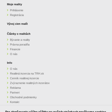
Moje reality
Prihlásenie
Registrácia
Vývoj cien realít
Články o realitách
Bývanie a reality
Právna poradňa
Financie
O nás
Info
O nás
Realitná inzercia na TRH.sk
Cenník realitnej inzercie
Zvýraznenie realitných inzerátov
Reklama
Partneri
Obchodné podmienky
Kontakt
Pripomienky