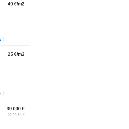
40
€/m2
m
25
€/m2
m
39 000
€
22,93
€/m
2