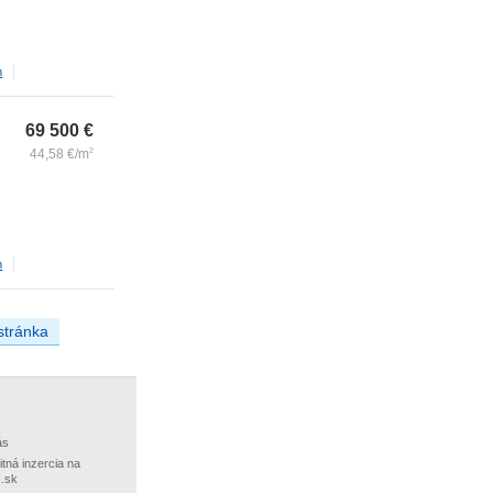
m
69 500
€
44,58
€/m
2
m
stránka
ás
itná inzercia na
.sk