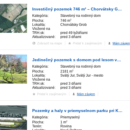
Investičný pozemok 746 m² – Chorvátsky Grob, časť Čierna Voda - Suché miesto 2.
Kategória:
Stavebný na rodinný dom
Plocha:
746 m
2
Lokalita:
Chorvátsky Grob
Vložené na
fia
TRH.sk:
pred 49 tyždňami
Aktualizované:
pred 3 dňami
Zobraziť na mape
Pridať k zaujímavým
Mám záuje
Jedinečný pozemok s domom pod lesom vo Svätom Jure – Neštich
Kategória:
Stavebný na rodinný dom
Plocha:
2181 m
2
Lokalita:
Svätý Jur, Svätý Jur - mesto
Vložené na
afií
TRH.sk:
pred 3 dňami
Aktualizované:
pred 3 dňami
Pridať k zaujímavým
Mám záujem
Pozemky a haly v priemyselnom parku pri Košiciach
Kategória:
Priemyselný
Plocha:
1 m
2
Terén:
Rovina