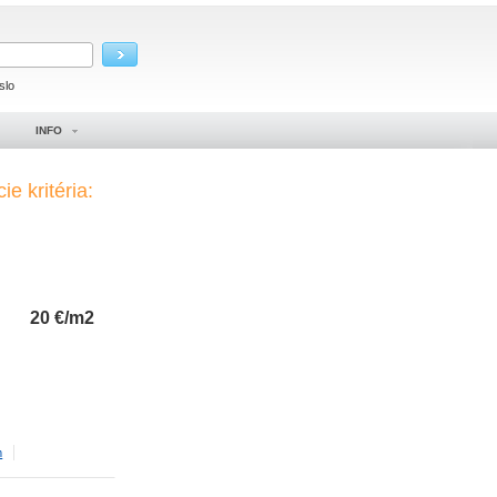
slo
INFO
ie kritéria:
20
€/m2
m