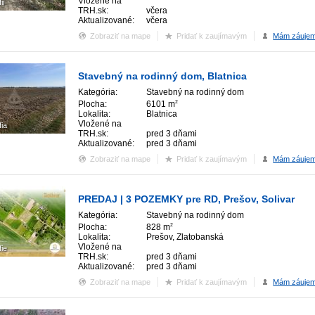
Vložené na
ií
TRH.sk:
včera
Aktualizované:
včera
Zobraziť na mape
Pridať k zaujímavým
Mám záuje
Stavebný na rodinný dom, Blatnica
Kategória:
Stavebný na rodinný dom
Plocha:
6101 m
2
Lokalita:
Blatnica
Vložené na
fia
TRH.sk:
pred 3 dňami
Aktualizované:
pred 3 dňami
Zobraziť na mape
Pridať k zaujímavým
Mám záuje
PREDAJ | 3 POZEMKY pre RD, Prešov, Solivar
Kategória:
Stavebný na rodinný dom
Plocha:
828 m
2
Lokalita:
Prešov, Zlatobanská
Vložené na
fie
TRH.sk:
pred 3 dňami
Aktualizované:
pred 3 dňami
Zobraziť na mape
Pridať k zaujímavým
Mám záuje