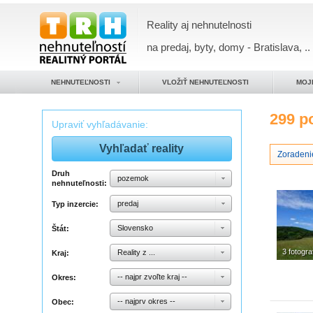
Reality aj nehnutelnosti
na predaj, byty, domy - Bratislava, ..
NEHNUTEĽNOSTI
VLOŽIŤ NEHNUTEĽNOSTI
MOJ
299 
Upraviť vyhľadávanie:
Zoradeni
Druh
pozemok
nehnuteľnosti:
predaj
Typ inzercie:
Slovensko
Štát:
3 fotogra
Reality z ...
Kraj:
-- najpr zvoľte kraj --
Okres:
-- najprv okres --
Obec: