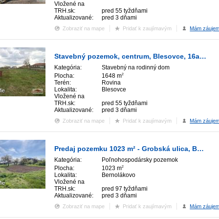
Vložené na
TRH.sk:
pred 55 tyždňami
Aktualizované:
pred 3 dňami
Zobraziť na mape
Pridať k zaujímavým
Mám záuje
Stavebný pozemok, centrum, Blesovce, 16a, elektrina, plyn, studňa
Kategória:
Stavebný na rodinný dom
Plocha:
1648 m
2
Terén:
Rovina
Lokalita:
Blesovce
fie
Vložené na
TRH.sk:
pred 55 tyždňami
Aktualizované:
pred 3 dňami
Zobraziť na mape
Pridať k zaujímavým
Mám záuje
Predaj pozemku 1023 m² - Grobská ulica, Bernolákovo.
Kategória:
Poľnohospodársky pozemok
Plocha:
1023 m
2
Lokalita:
Bernolákovo
Vložené na
fie
TRH.sk:
pred 97 tyždňami
Aktualizované:
pred 3 dňami
Zobraziť na mape
Pridať k zaujímavým
Mám záuje