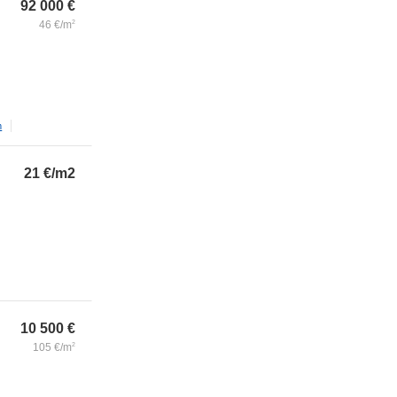
92 000
€
46
€/m
2
m
21
€/m2
10 500
€
105
€/m
2