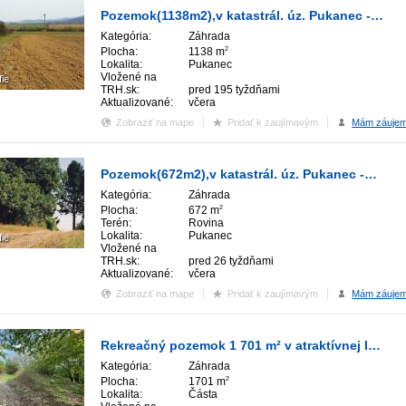
Pozemok(1138m2),v katastrál. úz. Pukanec -na predaj
Kategória:
Záhrada
Plocha:
1138 m
2
Lokalita:
Pukanec
Vložené na
fie
TRH.sk:
pred 195 tyždňami
Aktualizované:
včera
Zobraziť na mape
Pridať k zaujímavým
Mám záuje
Pozemok(672m2),v katastrál. úz. Pukanec -na predaj
Kategória:
Záhrada
Plocha:
672 m
2
Terén:
Rovina
Lokalita:
Pukanec
fie
Vložené na
TRH.sk:
pred 26 tyždňami
Aktualizované:
včera
Zobraziť na mape
Pridať k zaujímavým
Mám záuje
Rekreačný pozemok 1 701 m² v atraktívnej lokalite Častá – Píla
Kategória:
Záhrada
Plocha:
1701 m
2
Lokalita:
Částa