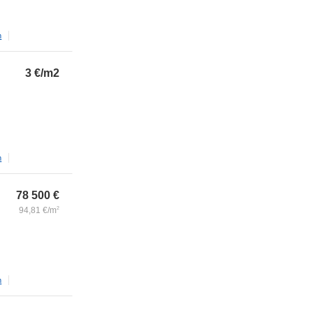
m
3
€/m2
m
78 500
€
94,81
€/m
2
m