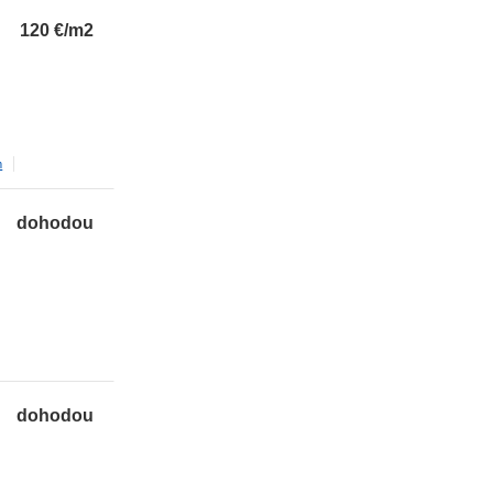
120
€/m2
m
dohodou
dohodou