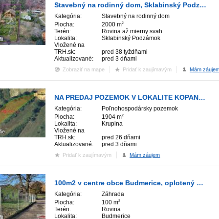
Stavebný na rodinný dom, Sklabinský Podzámok
Kategória:
Stavebný na rodinný dom
Plocha:
2000 m
2
Terén:
Rovina až mierny svah
Lokalita:
Sklabinský Podzámok
ií
Vložené na
TRH.sk:
pred 38 tyždňami
Aktualizované:
pred 3 dňami
Zobraziť na mape
Pridať k zaujímavým
Mám záuje
NA PREDAJ POZEMOK V LOKALITE KOPANICE
Kategória:
Poľnohospodársky pozemok
Plocha:
1904 m
2
Lokalita:
Krupina
Vložené na
fie
TRH.sk:
pred 26 dňami
Aktualizované:
pred 3 dňami
Pridať k zaujímavým
Mám záujem
100m2 v centre obce Budmerice, oplotený pozemok
Kategória:
Záhrada
Plocha:
100 m
2
Terén:
Rovina
Lokalita:
Budmerice
ií