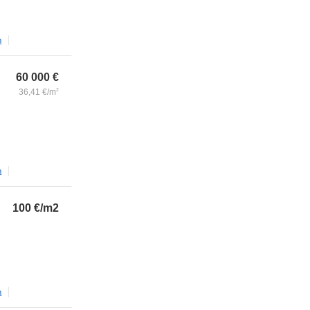
m
60 000
€
36,41
€/m
2
m
100
€/m2
m