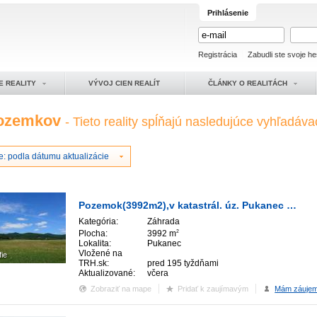
Prihlásenie
Registrácia
Zabudli ste svoje he
E REALITY
VÝVOJ CIEN REALÍT
ČLÁNKY O REALITÁCH
pozemkov
- Tieto reality spĺňajú nasledujúce vyhľadávac
e: podla dátumu aktualizácie
Pozemok(3992m2),v katastrál. úz. Pukanec -na predaj
Kategória:
Záhrada
Plocha:
3992 m
2
Lokalita:
Pukanec
Vložené na
fie
TRH.sk:
pred 195 tyždňami
Aktualizované:
včera
Zobraziť na mape
Pridať k zaujímavým
Mám záuje