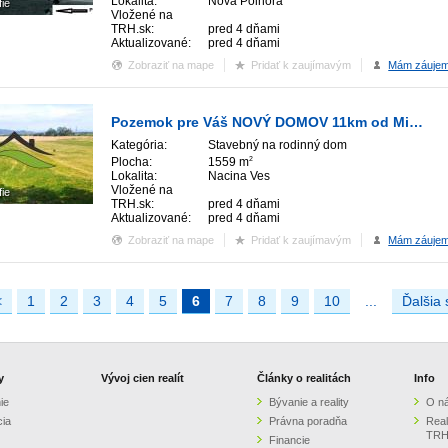
Lokalita:
Nová Polhora
fie
Vložené na
TRH.sk:
pred 4 dňami
Aktualizované:
pred 4 dňami
Zobraziť na mape
Pridať k zaujímavým
Mám záuje
Pozemok pre Váš NOVÝ DOMOV 11km od Michaloviec
Kategória:
Stavebný na rodinný dom
Plocha:
1559 m
2
Lokalita:
Nacina Ves
Vložené na
fie
TRH.sk:
pred 4 dňami
Aktualizované:
pred 4 dňami
Zobraziť na mape
Pridať k zaujímavým
Mám záuje
<
1
2
3
4
5
6
7
8
9
10
...
Ďalšia 
y
Vývoj cien realít
Články o realitách
Info
ie
Bývanie a reality
O n
cia
Právna poradňa
Real
TRH
Financie