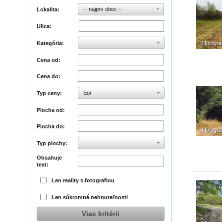
-- najprv obec --
Lokalita:
Ulica:
Kategória:
2 fotogra
Cena od:
Cena do:
Eur
Typ ceny:
Plocha od:
Plocha do:
4 fotogra
Typ plochy:
Obsahuje
text:
Len reality s fotografiou
Len súkromné nehnuteľnosti
Viac kritérii