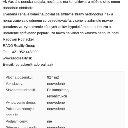
Ak Vás táto ponuka zaujala, neváhajte ma kontaktovať a môžete si so mnou
dohodnúť obhliadku.
Uvedená cena je konečná, pokiaľ sa zmluvné strany nedohodnú inak a
nenavyšuje sa o odmenu sprostredkovateľa, v cene je zahrnuté právne
poradenstvo, vyhotovenie kúpnych zmlúv, hypotekárne poradenstvo a
uhradenie správneho poplatku za návrh na vklad do katastra nehnuteľností.
Radovan Rothacker
RADO Reality Group
Tel.: +421 952 448 009
www.radoreality.sk
E-mail: rothacker@radoreality.sk
Plocha pozemku:
927 m2
Vek stavby:
neuvedené
Stav nehnuteľnosti:
Po kompletnej
rekonštrukcii
Vyhotovenie domu:
neuvedené
Počet nadzemných
neuvedené
podlaží:
Podpivničený:
nie
Príprava teplej vody:
neuvedené