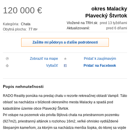
120 000
€
okres Malacky
Plavecký Štvrtok
Vložené na TRH.sk:
pred 13 tyždňami
Kategória:
Chata
Aktualizované:
pred 6 dňami
Obytná plocha:
77 m
2
Zašlite mi pôdorys a ďalšie podrobnosti
Zobraziť na mape
Pridať k zaujímavým
Vytlačiť
Pridať na Facebook
Popis nehnuteľnosti
RADO Reality ponúka na predaj chatu v rezorte rekreačnej oblasti Vampíl. Táto
oblasť sa nachádza v blízkosti okresného mesta Malacky a spadá pod
katastrálne územie obce Plavecký Štvrtok.
Pri vstupe na pozemok vás privíta štýlová chata na priestrannom pozemku
(927m2), priestranný altánok s rozlohou 16m2, veľké ohnisko vydláždené
štiepaným kameňom, za ktorým sa nachádza menšia šopka, do ktorej sa vojde