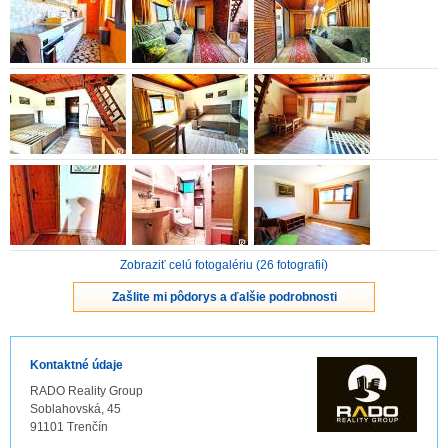
ZVÝRAZNENIE REALITNÝCH INZERÁTOV
REKLAMA
PARTNERI
OBCHODNÉ PODMIENKY
KONTAKT
Zobraziť celú fotogalériu (26 fotografií)
PRIPOMIENKY
Zašlite mi pôdorys a ďalšie podrobnosti
Kontaktné údaje
RADO Reality Group
Soblahovská, 45
91101 Trenčín