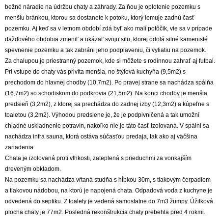
bežné náradie na údržbu chaty a záhrady. Za ňou je oplotenie pozemku s
menšiu bránkou, ktorou sa dostanete k potoku, ktorý lemuje zadnú časť
pozemku. Aj keď sa v letnom období zdá byť ako malí potôčik, vie sa v prípade
dažďového obdobia zmeniť a ukázať svoju silu, ktorej odolá silné kamenisté
spevnenie pozemku a tak zabráni jeho podplaveniu, či vyliatiu na pozemok.
Za chalupou je priestranný pozemok, kde si môžete s rodinnou zahrať aj futbal.
Pri vstupe do chaty vás privíta menšia, no štýlová kuchyňa (9,5m2) s
prechodom do hlavnej chodby (10,7m2). Po pravej strane sa nachádza spálňa
(16,7m2) so schodiskom do podkrovia (21,5m2). Na konci chodby je menšia
predsieň (3,2m2), z ktorej sa prechádza do zadnej izby (12,3m2) a kúpeľne s
toaletou (3,2m2). Výhodou predsiene je, že je podpivničená a tak umožní
chladné uskladnenie potravín, nakoľko nie je táto časť izolovaná. V spálni sa
nachádza infra sauna, ktorá ostáva súčasťou predaja, tak ako aj väčšina
zariadenia
Chata je izolovaná proti vlhkosti, zateplená s prieduchmi za vonkajším
dreveným obkladom.
Na pozemku sa nachádza vŕtaná studňa s hĺbkou 30m, s tlakovým čerpadlom
a tlakovou nádobou, na ktorú je napojená chata. Odpadová voda z kuchyne je
odvedená do septiku. Z toalety je vedená samostatne do 7m3 žumpy. Úžitková
plocha chaty je 77m2. Posledná rekonštrukcia chaty prebehla pred 4 rokmi.