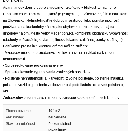
NÁŠ NÁZOR
Apartmánový dom je dobre situovaný, nakoľko je v blízkosti termálneho
kúpaliska vo Veľkom Mederi, ktoré je jedným najnavštevovanejším kúpaliskom
na Slovensku. Nehnuteľnosť je dobrou investíciou, lebo ponúka možnosť
používania na krátkodobý nájom, ako ubytovanie pre turistov, ale aj na
dlhodobý nájom. Mesto Veľký Meder ponúka kompletnú občiansku vybavenosť
(obchody, reštaurácie, kaviarne, fitness, lekárne, cukrárne, banky, služby, ...)
Ponúkame pre našich klientov v rámci našich služieb:
- Vypracovanie kúpno-predajných zmlúv a návrhu na vklad na kataster
nehnuteľností
- Sprostredkovanie poskytnutia úverov
- Sprostredkovanie vypracovania znaleckých posudkov
- Poistenie nehnuteľností (aj k úverom), životné poistenie, poistenie majetku,
poistenie vozidiel, poistenie zodpovednosti podnikateľa, cestovné poistenie,
atď.
Zodpovedný prístup našich maklérov zaručuje spokojnosť našich klientov.
Plocha pozemku:
494 m2
Vek stavby:
neuvedené
Stav nehnuteľnosti:
Po kompletnej
rekonštrukcii