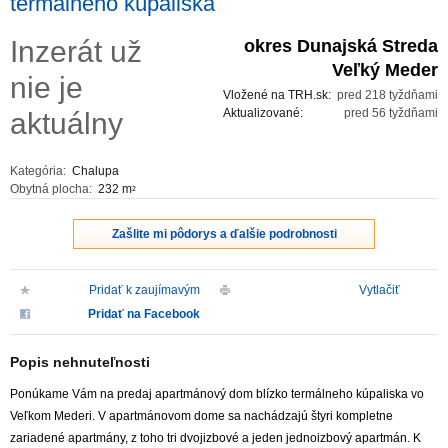
termálneho kúpaliska
ZVÝRAZNENIE REALITNÝCH INZERÁTOV
Inzerát už
okres Dunajská Streda
Veľký Meder
nie je
REKLAMA
Vložené na TRH.sk:
pred 218 tyždňami
Aktualizované:
pred 56 tyždňami
aktuálny
PARTNERI
Kategória:
Chalupa
OBCHODNÉ PODMIENKY
Obytná plocha:
232 m
2
KONTAKT
Zašlite mi pôdorys a ďalšie podrobnosti
PRIPOMIENKY
Pridať k zaujímavým
Vytlačiť
Pridať na Facebook
Popis nehnuteľnosti
Ponúkame Vám na predaj apartmánový dom blízko termálneho kúpaliska vo
Veľkom Mederi. V apartmánovom dome sa nachádzajú štyri kompletne
zariadené apartmány, z toho tri dvojizbové a jeden jednoizbový apartmán. K