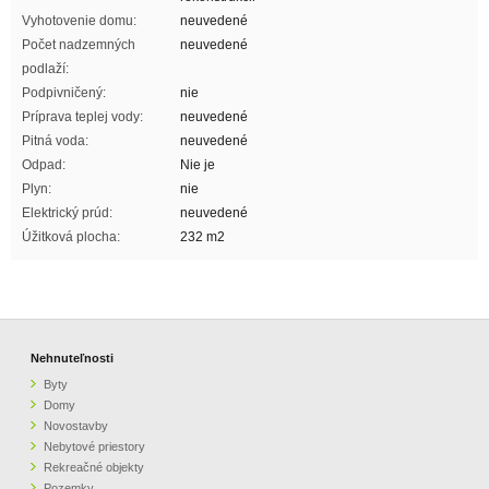
Vyhotovenie domu:
neuvedené
Počet nadzemných
neuvedené
podlaží:
Podpivničený:
nie
Príprava teplej vody:
neuvedené
Pitná voda:
neuvedené
Odpad:
Nie je
Plyn:
nie
Elektrický prúd:
neuvedené
Úžitková plocha:
232 m2
Nehnuteľnosti
Byty
Domy
Novostavby
Nebytové priestory
Rekreačné objekty
Pozemky