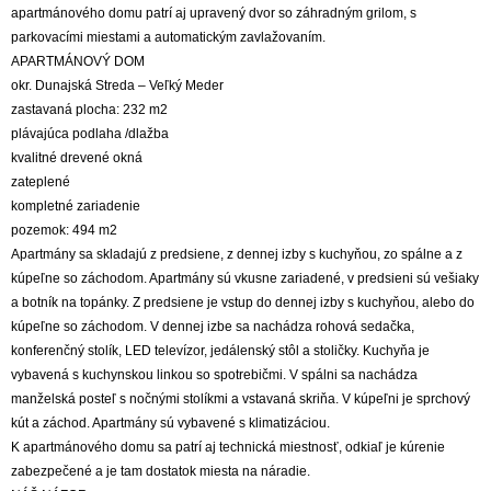
apartmánového domu patrí aj upravený dvor so záhradným grilom, s
parkovacími miestami a automatickým zavlažovaním.
APARTMÁNOVÝ DOM
okr. Dunajská Streda – Veľký Meder
zastavaná plocha: 232 m2
plávajúca podlaha /dlažba
kvalitné drevené okná
zateplené
kompletné zariadenie
pozemok: 494 m2
Apartmány sa skladajú z predsiene, z dennej izby s kuchyňou, zo spálne a z
kúpeľne so záchodom. Apartmány sú vkusne zariadené, v predsieni sú vešiaky
a botník na topánky. Z predsiene je vstup do dennej izby s kuchyňou, alebo do
kúpeľne so záchodom. V dennej izbe sa nachádza rohová sedačka,
konferenčný stolík, LED televízor, jedálenský stôl a stoličky. Kuchyňa je
vybavená s kuchynskou linkou so spotrebičmi. V spálni sa nachádza
manželská posteľ s nočnými stolíkmi a vstavaná skriňa. V kúpeľni je sprchový
kút a záchod. Apartmány sú vybavené s klimatizáciou.
K apartmánového domu sa patrí aj technická miestnosť, odkiaľ je kúrenie
zabezpečené a je tam dostatok miesta na náradie.