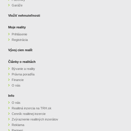
Garáže
Vložiť nehnuteľnosti
Moje reality
Prihlásenie
Registrácia
Vývoj cien realít
Články o realitách
Bývanie a reality
Právna poradňa
Financie
O nás
Info
O nás
Realitná inzercia na TRH.sk
Cenník realitnej inzercie
Zvýraznenie realitných inzerátov
Reklama
Partneri