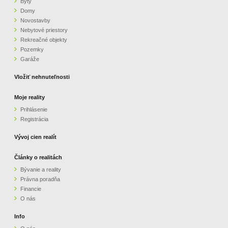
Byty
Domy
Novostavby
Nebytové priestory
Rekreačné objekty
Pozemky
Garáže
Vložiť nehnuteľnosti
Moje reality
Prihlásenie
Registrácia
Vývoj cien realít
Články o realitách
Bývanie a reality
Právna poradňa
Financie
O nás
Info