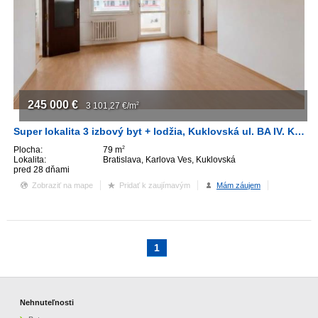
ZVÝRAZNENIE REALITNÝCH INZERÁTOV
REKLAMA
PARTNERI
245 000
€
3 101,27
€/m
2
Super lokalita 3 izbový byt + lodžia, Kuklovská ul. BA IV. Karlova Ves
OBCHODNÉ PODMIENKY
Plocha:
79 m
2
Lokalita:
Bratislava, Karlova Ves, Kuklovská
KONTAKT
pred 28 dňami
Zobraziť na mape
Pridať k zaujímavým
Mám záujem
PRIPOMIENKY
1
Nehnuteľnosti