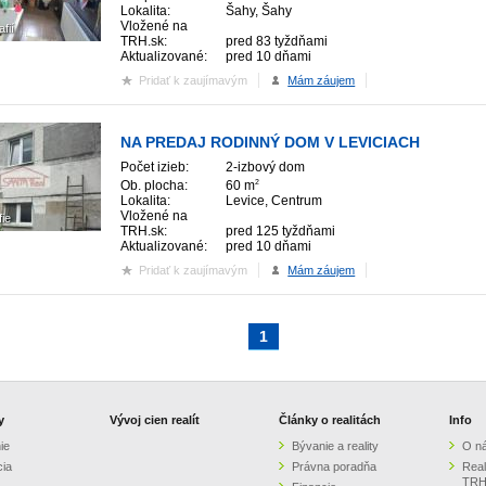
Lokalita:
Šahy, Šahy
Vložené na
afií
TRH.sk:
pred 83 tyždňami
Aktualizované:
pred 10 dňami
Pridať k zaujímavým
Mám záujem
NA PREDAJ RODINNÝ DOM V LEVICIACH
Počet izieb:
2-izbový dom
Ob. plocha:
60 m
2
Lokalita:
Levice, Centrum
Vložené na
fie
TRH.sk:
pred 125 tyždňami
Aktualizované:
pred 10 dňami
Pridať k zaujímavým
Mám záujem
1
y
Vývoj cien realít
Články o realitách
Info
ie
Bývanie a reality
O n
cia
Právna poradňa
Real
TRH