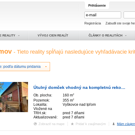
Prihlásenie
Registrácia
Zabudli ste svoje he
E REALITY
VÝVOJ CIEN REALÍT
ČLÁNKY O REALITÁCH
omov
- Tieto reality spĺňajú nasledujúce vyhľadávacie krit
e: podľa dátumu pridania
Útulný domček vhodný na kompletnú rekonštrukciu v tichej lokalite
Ob. plocha:
160 m
2
Pozemok:
355 m
2
Lokalita:
Vyškovce nad Ipľom
ií
Vložené na
TRH.sk:
pred 7 dňami
Aktualizované:
pred 7 dňami
Zobraziť na mape
Pridať k zaujímavým
Mám záuje