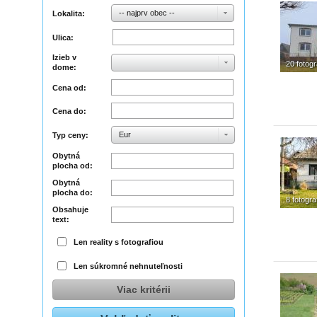
-- najprv obec --
Lokalita:
Ulica:
Izieb v
20 fotogr
dome:
Cena od:
Cena do:
Eur
Typ ceny:
Obytná
plocha od:
Obytná
plocha do:
8 fotograf
Obsahuje
text:
Len reality s fotografiou
Len súkromné nehnuteľnosti
Viac kritérii