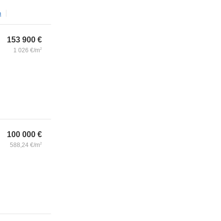
m
153 900
€
1 026
€/m
2
100 000
€
588,24
€/m
2