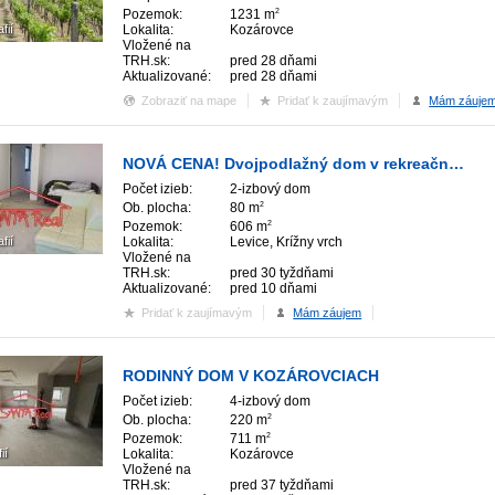
Pozemok:
1231 m
2
fií
Lokalita:
Kozárovce
Vložené na
TRH.sk:
pred 28 dňami
Aktualizované:
pred 28 dňami
Zobraziť na mape
Pridať k zaujímavým
Mám záuje
NOVÁ CENA! Dvojpodlažný dom v rekreačnej zóne Kusá Hora – Levice (novostavba)
Počet izieb:
2-izbový dom
Ob. plocha:
80 m
2
Pozemok:
606 m
2
fií
Lokalita:
Levice, Krížny vrch
Vložené na
TRH.sk:
pred 30 tyždňami
Aktualizované:
pred 10 dňami
Pridať k zaujímavým
Mám záujem
RODINNÝ DOM V KOZÁROVCIACH
Počet izieb:
4-izbový dom
Ob. plocha:
220 m
2
Pozemok:
711 m
2
ií
Lokalita:
Kozárovce
Vložené na
TRH.sk:
pred 37 tyždňami