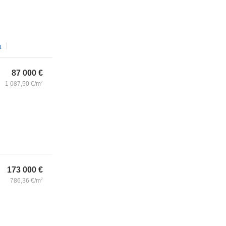
m
87 000
€
1 087,50
€/m
2
173 000
€
786,36
€/m
2