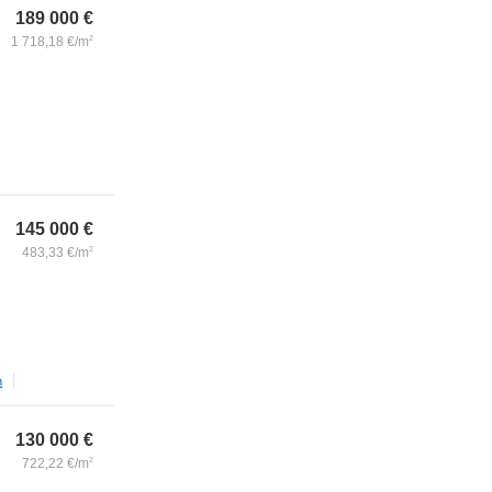
189 000
€
1 718,18
€/m
2
145 000
€
483,33
€/m
2
m
130 000
€
722,22
€/m
2