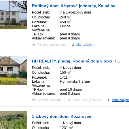
Rodinný dom, 4 bytové jednotky, Kalná nad Hronom (SM-896)
Počet izieb:
7 a viac-izbový dom
Ob. plocha:
240 m
2
Pozemok:
450 m
2
afií
Lokalita:
Levice
Vložené na
TRH.sk:
pred 9 dňami
Aktualizované:
pred 9 dňami
Pridať k zaujímavým
Mám záujem
HD REALITY, predaj, Rodinný dom v obci Hontianske Trsťany
Počet izieb:
4-izbový dom
Ob. plocha:
150 m
2
Pozemok:
1411 m
2
ií
Lokalita:
Hontianske Trsťany
Vložené na
TRH.sk:
pred 10 dňami
Aktualizované:
pred 8 dňami
Zobraziť na mape
Pridať k zaujímavým
Mám záuje
1-izbový dom dom, Kozárovce
Počet izieb:
1-izbový dom
Ob. plocha:
1231 m
2