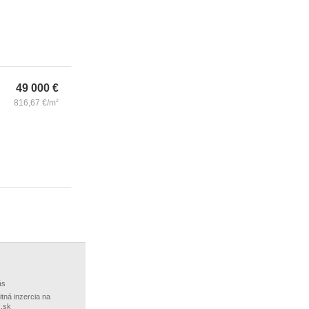
49 000
€
816,67
€/m
2
ás
itná inzercia na
.sk