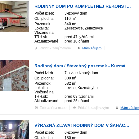
RODINNÝ DOM PO KOMPLETNEJ REKONŠTRUKCII - ŽELIEZOVCE
Počet izieb:
3-izbový dom
Ob. plocha:
110 m
2
Pozemok:
840 m
2
afií
Lokalita:
Želiezovce, Želiezovce
Vložené na
TRH.sk:
pred 47 tyždňami
Aktualizované:
pred 10 dňami
Pridať k zaujímavým
Mám záujem
Rodinný dom / Stavebný pozemok - Kuzmányho ulica ( 12.ulica ) Levice
Počet izieb:
7 a viac-izbový dom
Ob. plocha:
300 m
2
Pozemok:
582 m
2
afií
Lokalita:
Levice, Kuzmányho
Vložené na
TRH.sk:
pred 63 tyždňami
Aktualizované:
pred 25 dňami
Zobraziť na mape
Pridať k zaujímavým
Mám záuje
VÝRAZNÁ ZĽAVA! RODINNÝ DOM V ŠAHÁCH NA PREDAJ
Počet izieb:
6-izbový dom
Ob. plocha:
180 m
2