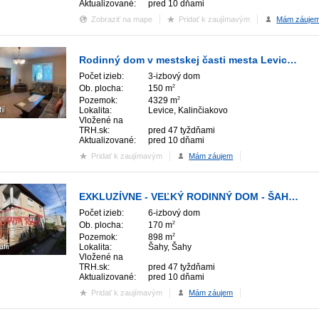
Aktualizované:
pred 10 dňami
Zobraziť na mape
Pridať k zaujímavým
Mám záuje
Rodinný dom v mestskej časti mesta Levice – Kalinčiakovo
Počet izieb:
3-izbový dom
Ob. plocha:
150 m
2
Pozemok:
4329 m
2
ií
Lokalita:
Levice, Kalinčiakovo
Vložené na
TRH.sk:
pred 47 tyždňami
Aktualizované:
pred 10 dňami
Pridať k zaujímavým
Mám záujem
EXKLUZÍVNE - VEĽKÝ RODINNÝ DOM - ŠAHY - PREDAJ
Počet izieb:
6-izbový dom
Ob. plocha:
170 m
2
Pozemok:
898 m
2
afií
Lokalita:
Šahy, Šahy
Vložené na
TRH.sk:
pred 47 tyždňami
Aktualizované:
pred 10 dňami
Pridať k zaujímavým
Mám záujem