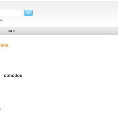
slo
INFO
éria:
dohodou
m