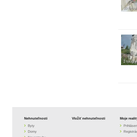
10 fotogr
2 fotogra
Nehnuteľnosti
Vložiť nehnuteľnosti
Moje realit
Byty
Prihlásen
Domy
Registrá