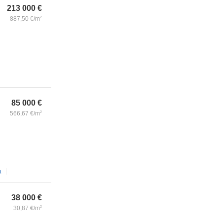
213 000
€
887,50
€/m
2
85 000
€
566,67
€/m
2
m
38 000
€
30,87
€/m
2