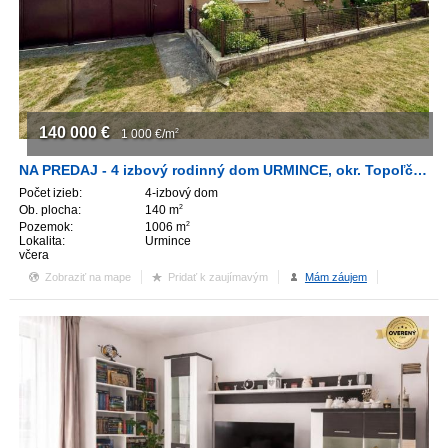
ZVÝRAZNENIE REALITNÝCH INZERÁTOV
REKLAMA
140 000
€
PARTNERI
1 000
€/m
2
NA PREDAJ - 4 izbový rodinný dom URMINCE, okr. Topoľčany
OBCHODNÉ PODMIENKY
Počet izieb:
4-izbový dom
Ob. plocha:
140 m
2
Pozemok:
1006 m
2
KONTAKT
Lokalita:
Urmince
včera
Zobraziť na mape
Pridať k zaujímavým
Mám záujem
PRIPOMIENKY