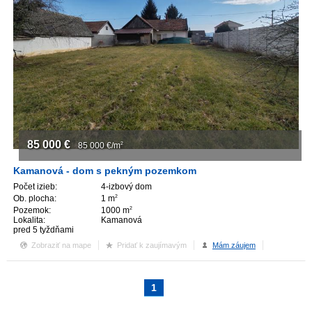
85 000
€
85 000
€/m
2
Kamanová - dom s pekným pozemkom
Počet izieb:
4-izbový dom
Ob. plocha:
1 m
2
Pozemok:
1000 m
2
Lokalita:
Kamanová
pred 5 tyždňami
Zobraziť na mape
Pridať k zaujímavým
Mám záujem
1