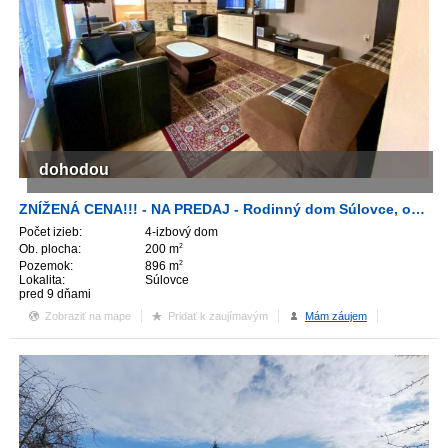
dohodou
ZNÍŽENÁ CENA!!! - NA PREDAJ - Rodinný dom Súlovce, okr. Topoľčany
Počet izieb:
4-izbový dom
Ob. plocha:
200 m
2
Pozemok:
896 m
2
Lokalita:
Súlovce
pred 9 dňami
Zobraziť na mape
Pridať k zaujímavým
Mám záujem