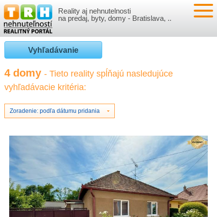
Reality aj nehnutelnosti
NEHNUTEĽNOSTI
na predaj, byty, domy - Bratislava, ..
BYTY
VLOŽIŤ NEHNUTEĽNOSTI
Vyhľadávanie
DOMY
MOJE REALITY
4 domy
- Tieto reality spĺňajú nasledujúce
vyhľadávacie kritéria:
NOVOSTAVBY
PRIHLÁSENIE
VÝVOJ CIEN REALÍT
NEBYTOVÉ PRIESTORY
REGISTRÁCIA
Zoradenie: podľa dátumu pridania
ČLÁNKY O REALITÁCH
REKREAČNÉ OBJEKTY
BÝVANIE A REALITY
INFO
POZEMKY
PRÁVNA PORADŇA
O NÁS
GARÁŽE
FINANCIE
REALITNÁ INZERCIA NA TRH.SK
O NÁS
CENNÍK REALITNEJ INZERCIE