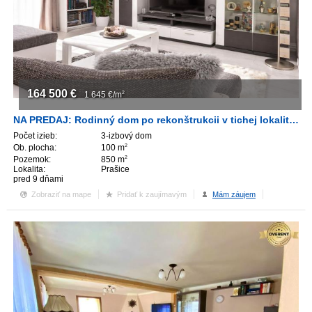
164 500
€
1 645
€/m
2
NA PREDAJ: Rodinný dom po rekonštrukcii v tichej lokalite – PRAŠICE
Počet izieb:
3-izbový dom
Ob. plocha:
100 m
2
Pozemok:
850 m
2
Lokalita:
Prašice
pred 9 dňami
Zobraziť na mape
Pridať k zaujímavým
Mám záujem