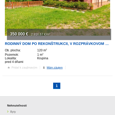
ZVÝRAZNENIE REALITNÝCH INZERÁTOV
REKLAMA
350 000
€
PARTNERI
2 916,67
€/m
2
RODINNÝ DOM PO REKONŠTRUKCII, V ROZPRÁVKOVOM PROSTREDÍ LESA
OBCHODNÉ PODMIENKY
Ob. plocha:
120 m
2
Pozemok:
1 m
2
Lokalita:
Krupina
KONTAKT
pred 4 dňami
Pridať k zaujímavým
Mám záujem
PRIPOMIENKY
1
Nehnuteľnosti
Byty