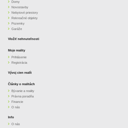
Domy
Novostavby
Nebytové priestory
Rekreačné objekty
Pozemky
Garáže
Vložiť nehnuteľnosti
Moje reality
Prihlásenie
Registrácia
Vývoj cien realít
Články o realitách
Bývanie a reality
Právna poradňa
Financie
O nás
Info
O nás