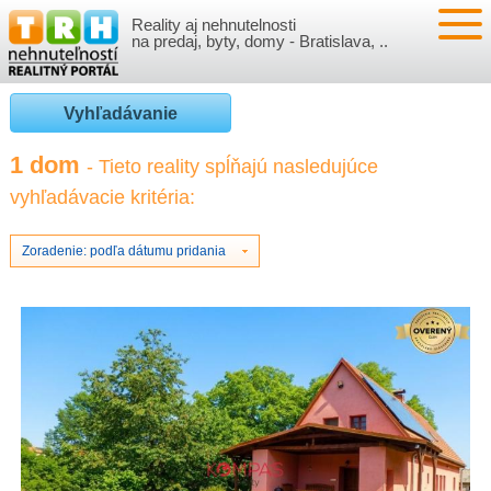
Reality aj nehnutelnosti
NEHNUTEĽNOSTI
na predaj, byty, domy - Bratislava, ..
BYTY
VLOŽIŤ NEHNUTEĽNOSTI
Vyhľadávanie
DOMY
MOJE REALITY
1 dom
- Tieto reality spĺňajú nasledujúce
vyhľadávacie kritéria:
NOVOSTAVBY
PRIHLÁSENIE
VÝVOJ CIEN REALÍT
NEBYTOVÉ PRIESTORY
REGISTRÁCIA
Zoradenie: podľa dátumu pridania
ČLÁNKY O REALITÁCH
REKREAČNÉ OBJEKTY
BÝVANIE A REALITY
INFO
POZEMKY
PRÁVNA PORADŇA
O NÁS
GARÁŽE
FINANCIE
REALITNÁ INZERCIA NA TRH.SK
O NÁS
CENNÍK REALITNEJ INZERCIE