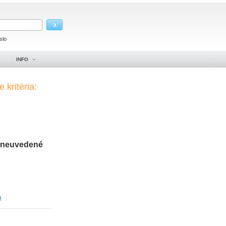
slo
INFO
 kritéria:
neuvedené
m