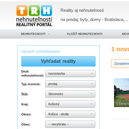
Reality aj nehnutelnosti
na predaj, byty, domy - Bratislava, ..
NEHNUTEĽNOSTI
VLOŽIŤ NEHNUTEĽNOSTI
MOJ
1 nov
Upraviť vyhľadávanie:
Zoradeni
Druh
novostavba
nehnuteľnosti:
predaj
Typ inzercie:
Slovensko
Štát:
5 fotograf
Košický
Kraj:
Košice - okolie
Okres:
-- nevybrata --
Obec: