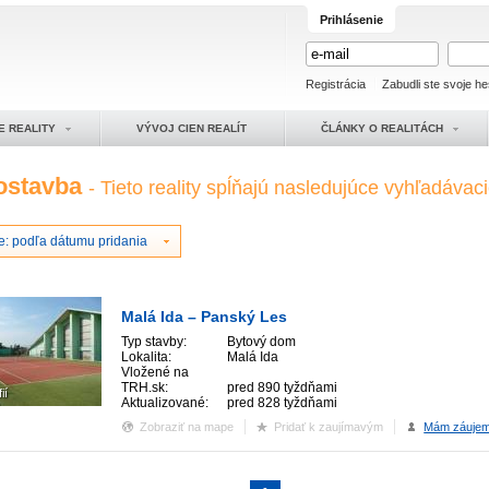
Prihlásenie
Registrácia
Zabudli ste svoje he
E REALITY
VÝVOJ CIEN REALÍT
ČLÁNKY O REALITÁCH
ostavba
- Tieto reality spĺňajú nasledujúce vyhľadávacie
e: podľa dátumu pridania
Malá Ida – Panský Les
Typ stavby:
Bytový dom
Lokalita:
Malá Ida
Vložené na
TRH.sk:
pred 890 tyždňami
ií
Aktualizované:
pred 828 tyždňami
Zobraziť na mape
Pridať k zaujímavým
Mám záuje