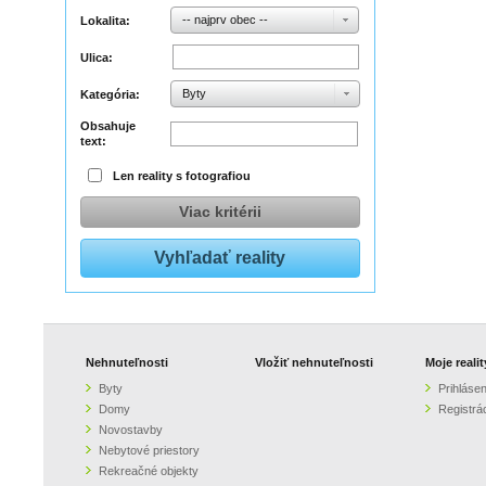
-- najprv obec --
Lokalita:
Ulica:
Byty
Kategória:
Obsahuje
text:
Len reality s fotografiou
Viac kritérii
Nehnuteľnosti
Vložiť nehnuteľnosti
Moje realit
Byty
Prihlásen
Domy
Registrá
Novostavby
Nebytové priestory
Rekreačné objekty