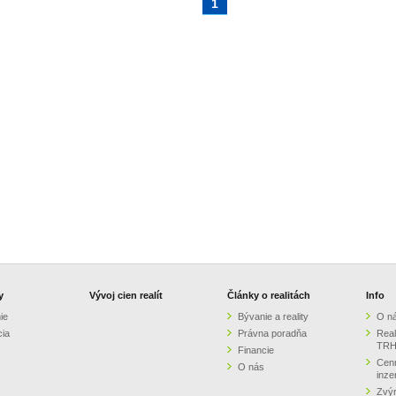
1
y
Vývoj cien realít
Články o realitách
Info
ie
Bývanie a reality
O n
cia
Právna poradňa
Real
TRH
Financie
Cenn
O nás
inze
Zvýr