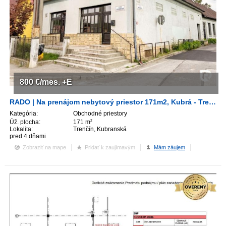
800
€/mes.
+E
RADO | Na prenájom nebytový priestor 171m2, Kubrá - Trenčín
Kategória:
Obchodné priestory
Úž. plocha:
171 m
2
Lokalita:
Trenčín, Kubranská
pred 4 dňami
Zobraziť na mape
Pridať k zaujímavým
Mám záujem