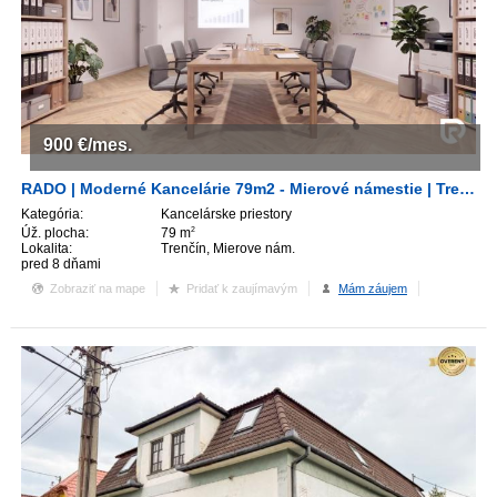
900
€/mes.
RADO | Moderné Kancelárie 79m2 - Mierové námestie | Trenčín
Kategória:
Kancelárske priestory
Úž. plocha:
79 m
2
Lokalita:
Trenčín, Mierove nám.
pred 8 dňami
Zobraziť na mape
Pridať k zaujímavým
Mám záujem