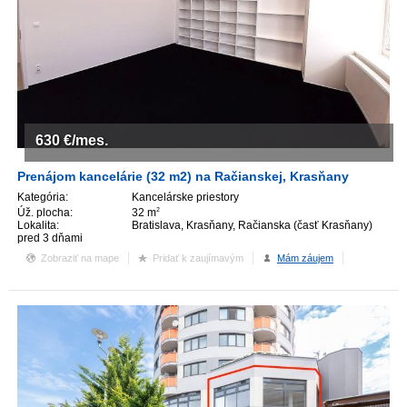
630
€/mes.
Prenájom kancelárie (32 m2) na Račianskej, Krasňany
Kategória:
Kancelárske priestory
Úž. plocha:
32 m
2
Lokalita:
Bratislava, Krasňany, Račianska (časť Krasňany)
pred 3 dňami
Zobraziť na mape
Pridať k zaujímavým
Mám záujem