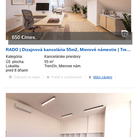
650
€/mes.
RADO | Dizajnová kancelária 55m2, Mierové námestie | Trenčín
Kategória:
Kancelárske priestory
Úž. plocha:
55 m
2
Lokalita:
Trenčín, Mierove nám.
pred 8 dňami
Zobraziť na mape
Pridať k zaujímavým
Mám záujem