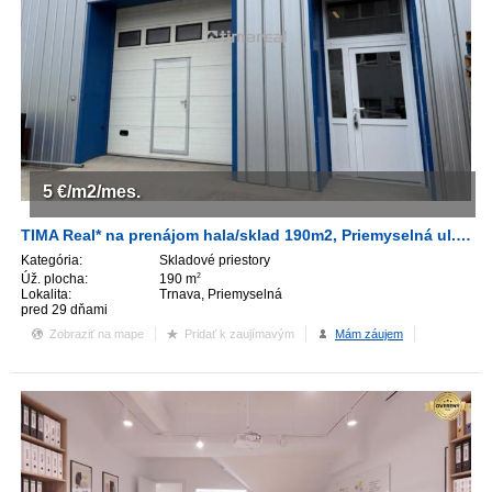
5
€/m2/mes.
TIMA Real* na prenájom hala/sklad 190m2, Priemyselná ul. Trnava
Kategória:
Skladové priestory
Úž. plocha:
190 m
2
Lokalita:
Trnava, Priemyselná
pred 29 dňami
Zobraziť na mape
Pridať k zaujímavým
Mám záujem