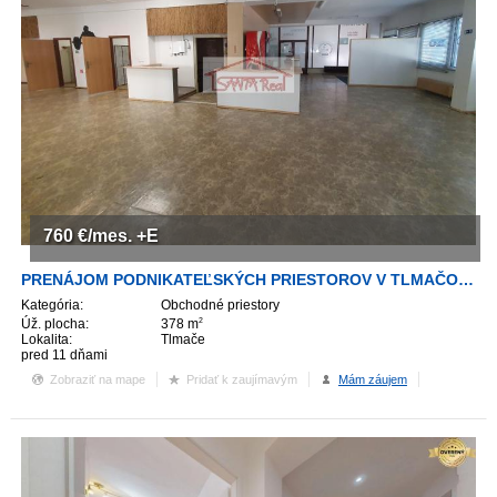
760
€/mes.
+E
PRENÁJOM PODNIKATEĽSKÝCH PRIESTOROV V TLMAČOCH
Kategória:
Obchodné priestory
Úž. plocha:
378 m
2
Lokalita:
Tlmače
pred 11 dňami
Zobraziť na mape
Pridať k zaujímavým
Mám záujem