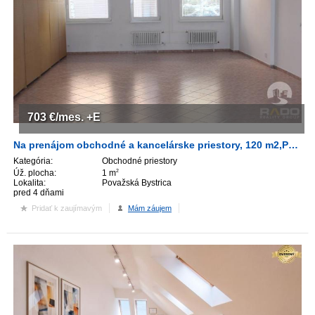
703
€/mes.
+E
Na prenájom obchodné a kancelárske priestory, 120 m2,Považská Bystrica
Kategória:
Obchodné priestory
Úž. plocha:
1 m
2
Lokalita:
Považská Bystrica
pred 4 dňami
Pridať k zaujímavým
Mám záujem