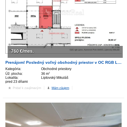
760
€/mes.
Prenájom! Posledný voľný obchodný priestor v OC RGB Liptov!
Kategória:
Obchodné priestory
Úž. plocha:
36 m
2
Lokalita:
Liptovský Mikuláš
pred 23 dňami
Pridať k zaujímavým
Mám záujem