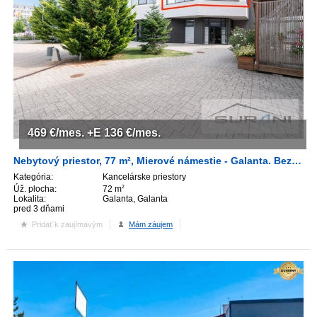
469
€/mes.
+E 136
€/mes.
Nebytový priestor, 77 m², Mierové námestie - Galanta. Bez provízie RK
Kategória:
Kancelárske priestory
Úž. plocha:
72 m
2
Lokalita:
Galanta, Galanta
pred 3 dňami
Pridať k zaujímavým
Mám záujem