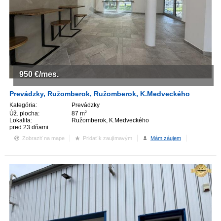
950
€/mes.
Prevádzky, Ružomberok, Ružomberok, K.Medveckého
Kategória:
Prevádzky
Úž. plocha:
87 m
2
Lokalita:
Ružomberok, K.Medveckého
pred 23 dňami
Zobraziť na mape
Pridať k zaujímavým
Mám záujem