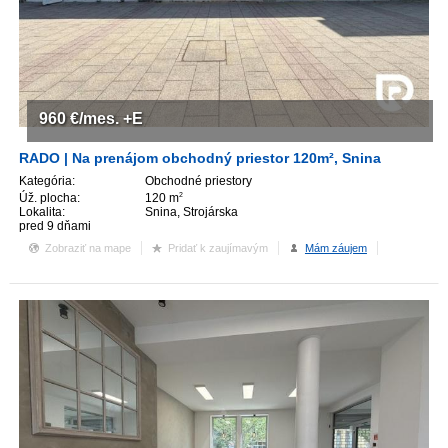
960
€/mes.
+E
RADO | Na prenájom obchodný priestor 120m², Snina
Kategória:
Obchodné priestory
Úž. plocha:
120 m
2
Lokalita:
Snina, Strojárska
pred 9 dňami
Zobraziť na mape
Pridať k zaujímavým
Mám záujem