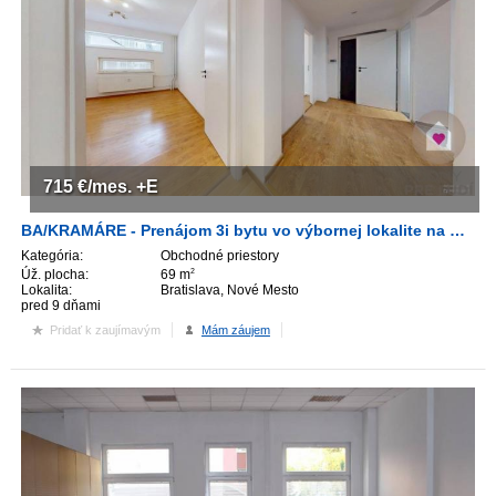
715
€/mes.
+E
BA/KRAMÁRE - Prenájom 3i bytu vo výbornej lokalite na Kramároch
Kategória:
Obchodné priestory
Úž. plocha:
69 m
2
Lokalita:
Bratislava, Nové Mesto
pred 9 dňami
Pridať k zaujímavým
Mám záujem