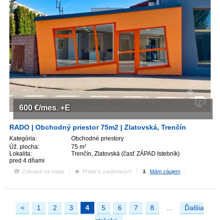
600
€/mes.
+E
RADO | Obchodný priestor 75m2 | Zlatovská, Trenčín
Kategória:
Obchodné priestory
Úž. plocha:
75 m
2
Lokalita:
Trenčín, Zlatovská (časť ZÁPAD Istebník)
pred 4 dňami
Zobraziť na mape
Pridať k zaujímavým
Mám záujem
<
1
2
3
4
5
6
7
8
...
Ďalšia