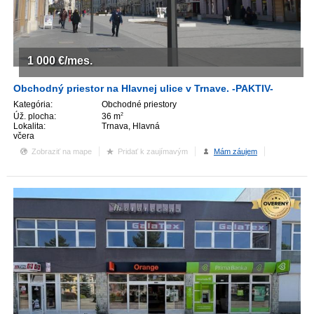
1 000
€/mes.
Obchodný priestor na Hlavnej ulice v Trnave. -PAKTIV-
Kategória:
Obchodné priestory
Úž. plocha:
36 m
2
Lokalita:
Trnava, Hlavná
včera
Zobraziť na mape
Pridať k zaujímavým
Mám záujem