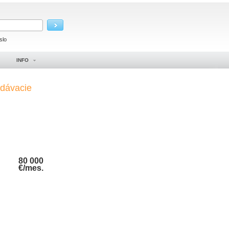
slo
INFO
adávacie
80 000
€/mes.