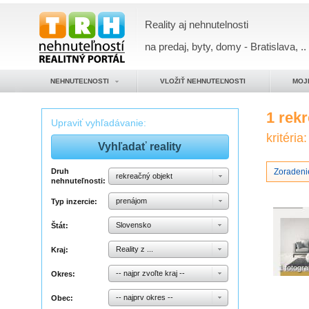
Reality aj nehnutelnosti
na predaj, byty, domy - Bratislava, ..
NEHNUTEĽNOSTI
VLOŽIŤ NEHNUTEĽNOSTI
MOJ
1 rek
Upraviť vyhľadávanie:
kritéria:
Druh
Zoradenie
rekreačný objekt
nehnuteľnosti:
prenájom
Typ inzercie:
Slovensko
Štát:
Reality z ...
Kraj:
1 fotogra
-- najpr zvoľte kraj --
Okres:
-- najprv okres --
Obec: