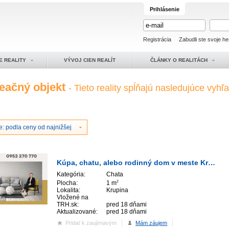
Prihlásenie
Registrácia
Zabudli ste svoje he
E REALITY
VÝVOJ CIEN REALÍT
ČLÁNKY O REALITÁCH
reačný objekt
- Tieto reality spĺňajú nasledujúce vyhľ
: podla ceny od najnižšej
Kúpa, chatu, alebo rodinný dom v meste Krupina
Kategória:
Chata
Plocha:
1 m
2
Lokalita:
Krupina
Vložené na
fia
TRH.sk:
pred 18 dňami
Aktualizované:
pred 18 dňami
Pridať k zaujímavým
Mám záujem