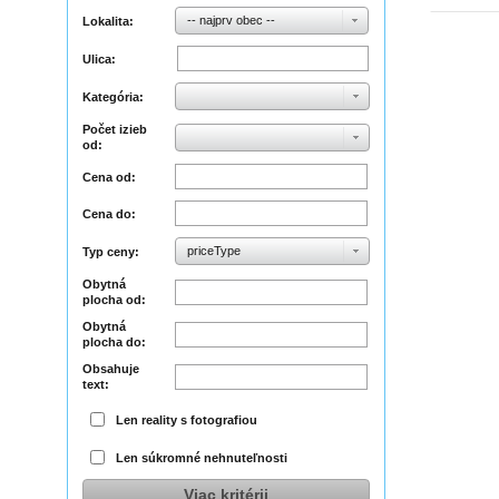
-- najprv obec --
Lokalita:
Ulica:
Kategória:
Počet izieb
od:
Cena od:
Cena do:
priceType
Typ ceny:
Obytná
plocha od:
Obytná
plocha do:
Obsahuje
text:
Len reality s fotografiou
Len súkromné nehnuteľnosti
Viac kritérii