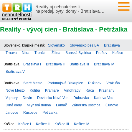
Reality aj nehnutelnosti
NEHNUTEĽNOSTI
na predaj, byty, domy - Bratislava, ..
BYTY
VLOŽIŤ NEHNUTEĽNOSTI
Reality - vývoj cien - Bratislava - Petržalka
DOMY
MOJE REALITY
Slovensko, krajské mestá:
Slovensko
Slovensko bez BA
Bratislava
NOVOSTAVBY
PRIHLÁSENIE
Trnava
Nitra
Trenčín
Žilina
Banská Bystrica
Prešov
Košice
VÝVOJ CIEN REALÍT
Bratislava:
Bratislava I
Bratislava II
Bratislava III
Bratislava IV
NEBYTOVÉ PRIESTORY
REGISTRÁCIA
ČLÁNKY O REALITÁCH
Bratislava V
REKREAČNÉ OBJEKTY
BÝVANIE A REALITY
Bratislava:
INFO
Staré Mesto
Podunajské Biskupice
Ružinov
Vrakuňa
Nové Mesto
Koliba
Kramáre
Vinohrady
Rača
Krasňany
POZEMKY
PRÁVNA PORADŇA
O NÁS
Vajnory
Devín
Devínska Nová Ves
Dúbravka
Karlova Ves
Dlhé diely
Mlynská dolina
Lamač
Záhorská Bystrica
Čunovo
GARÁŽE
FINANCIE
REALITNÁ INZERCIA NA TRH.SK
Jarovce
Rusovce
Petržalka
Košice:
Košice I
Košice II
Košice III
Košice IV
O NÁS
CENNÍK REALITNEJ INZERCIE