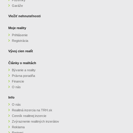
Pozemky
Garáže
Vložiť nehnuteľnosti
Moje reality
Prihlásenie
Registrácia
Vývoj cien realít
Články o realitách
Bývanie a reality
Právna poradňa
Financie
O nás
Info
O nás
Realitná inzercia na TRH.sk
Cenník realitnej inzercie
Zvýraznenie realitných inzerátov
Reklama
Partneri