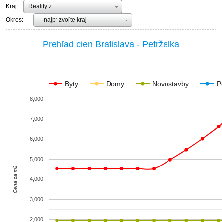
Kraj:
Reality z ...
ZVÝRAZNENIE REALITNÝCH INZERÁTOV
Okres:
-- najpr zvoľte kraj --
REKLAMA
Prehľad cien Bratislava - Petržalka
PARTNERI
Byty
Domy
Novostavby
P
OBCHODNÉ PODMIENKY
8,000
KONTAKT
7,000
6,000
PRIPOMIENKY
5,000
Cena za m2
4,000
3,000
2,000