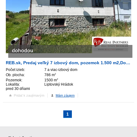
dohodou
REB.sk, Predaj veľký 7 izbový dom, pozemok 1.500 m2,Dovalovo
Počet izieb:
7 a viac-izbový dom
Ob. plocha:
786 m
2
Pozemok:
1500 m
2
Lokalita:
Liptovský Hrádok
pred 30 dňami
Pridať k zaujímavým
Mám záujem
1