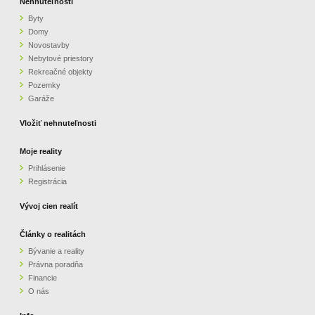
Nehnuteľnosti
Byty
Domy
Novostavby
Nebytové priestory
Rekreačné objekty
Pozemky
Garáže
Vložiť nehnuteľnosti
Moje reality
Prihlásenie
Registrácia
Vývoj cien realít
Články o realitách
Bývanie a reality
Právna poradňa
Financie
O nás