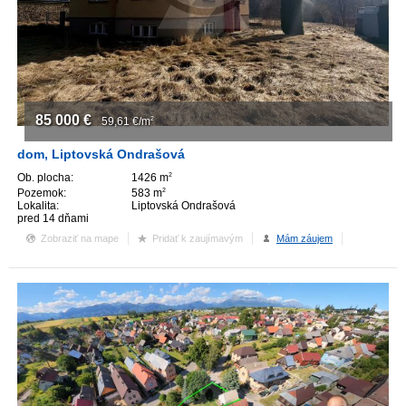
ZVÝRAZNENIE REALITNÝCH INZERÁTOV
REKLAMA
85 000
€
PARTNERI
59,61
€/m
2
dom, Liptovská Ondrašová
OBCHODNÉ PODMIENKY
Ob. plocha:
1426 m
2
Pozemok:
583 m
2
Lokalita:
Liptovská Ondrašová
KONTAKT
pred 14 dňami
Zobraziť na mape
Pridať k zaujímavým
Mám záujem
PRIPOMIENKY