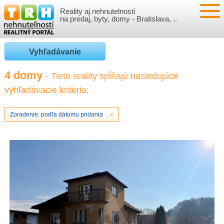
Reality aj nehnutelnosti
NEHNUTEĽNOSTI
na predaj, byty, domy - Bratislava, ..
BYTY
VLOŽIŤ NEHNUTEĽNOSTI
Vyhľadávanie
DOMY
MOJE REALITY
4 domy
- Tieto reality spĺňajú nasledujúce
vyhľadávacie kritéria:
NOVOSTAVBY
PRIHLÁSENIE
VÝVOJ CIEN REALÍT
NEBYTOVÉ PRIESTORY
REGISTRÁCIA
Zoradenie: podľa dátumu pridania
ČLÁNKY O REALITÁCH
REKREAČNÉ OBJEKTY
BÝVANIE A REALITY
INFO
POZEMKY
PRÁVNA PORADŇA
O NÁS
GARÁŽE
FINANCIE
REALITNÁ INZERCIA NA TRH.SK
O NÁS
CENNÍK REALITNEJ INZERCIE