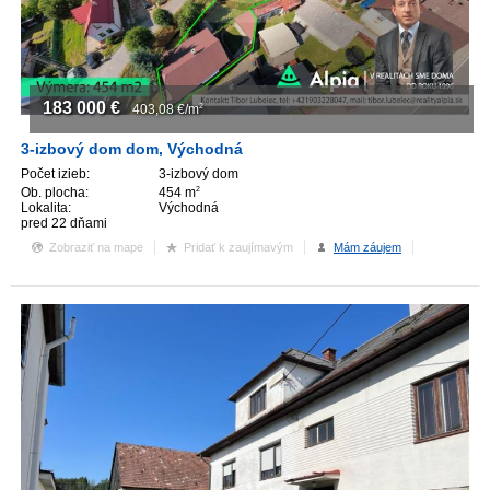
183 000
€
403,08
€/m
2
3-izbový dom dom, Východná
Počet izieb:
3-izbový dom
Ob. plocha:
454 m
2
Lokalita:
Východná
pred 22 dňami
Zobraziť na mape
Pridať k zaujímavým
Mám záujem