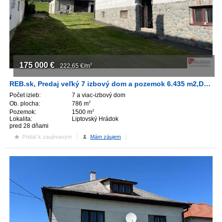
175 000
€
222,65
€/m
2
REB.sk, Predaj veľký 7 izbový dom a pozemok 6.435 m2,Dovalovo
Počet izieb:
7 a viac-izbový dom
Ob. plocha:
786 m
2
Pozemok:
1500 m
2
Lokalita:
Liptovský Hrádok
pred 28 dňami
Pridať k zaujímavým
Mám záujem