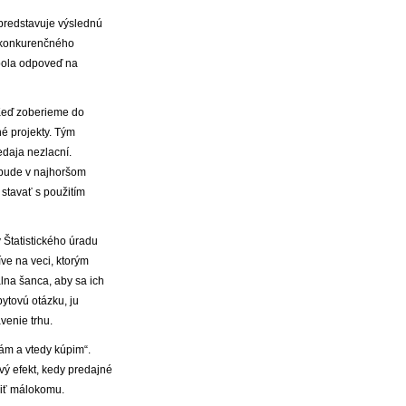
 predstavuje výslednú
r konkurenčného
 bola odpoveď na
 Keď zoberieme do
né projekty. Tým
daja nezlacní.
 bude v najhoršom
 stavať s použitím
 Štatistického úradu
íve na veci, ktorým
lna šanca, aby sa ich
bytovú otázku, ju
venie trhu.
ám a vtedy kúpim“.
vý efekt, kedy predajné
piť málokomu.