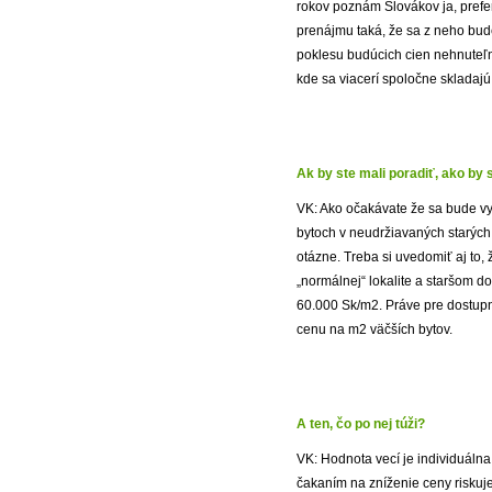
rokov poznám Slovákov ja, prefer
prenájmu taká, že sa z neho bud
poklesu budúcich cien nehnuteľn
kde sa viacerí spoločne skladajú
Ak by ste mali poradiť, ako by 
VK: Ako očakávate že sa bude vyv
bytoch v neudržiavaných starých
otázne. Treba si uvedomiť aj to,
„normálnej“ lokalite a staršom d
60.000 Sk/m2. Práve pre dostup
cenu na m2 väčších bytov.
A ten, čo po nej túži?
VK: Hodnota vecí je individuálna
čakaním na zníženie ceny riskuje