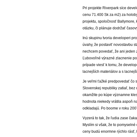
Pri projekte Riverpark síce deve
cenu 71.400 Sk za m2) za holoby
projektu, spoločnosť Ballymore, 
otázku, či plánuje dodržať časov
Inú skupinu tvoria developeri pr
úvahy, že postaviť novostavbu st
nechcem povedať, že ani jeden z
Ľubovoľné výrazné zlacnenie pod
prípade viesť k tomu, že develope
lacnejších materiálov a s lacnej
Je veľmi ťažké predpovedať čo sa
Slovenskej republiky zatiaľ, bez 
okamžite po kúpe významne klesne
hodnota niekedy vrátila aspoň na 
odkladajú. Po boome v roku 2007 
Vyzerá to tak, že ľudia zase ča
Myslím si však, že to pomyselné 
ceny budú enormne rýchlo rásť, 