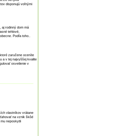
ktov disponujú voľnými
, aj rodinný dom má
asné tehlové,
eobecne. Podľa toho..
 ktoré zaručene oceníte
a v tej najvyššej kvalite
gulovať osvetlenie v
ších vlastníkov vrátane
zťahovať na vznik škôd
 mu neposkytli