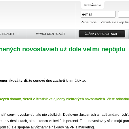
Prihlásenie
Registrácia
Zabudli ste svoje he
E REALITY
VÝVOJ CIEN REALÍT
ČLÁNKY O REALITÁCH
nených novostavieb už dole veľmi nepôjdu
omorníková tvrdí, že cenové dno zachytí len málokto:
ových domov, zleteli v Bratislave aj ceny niektorých novostavieb. Viete odhad
eteli“ ceny novostavieb, ale nie všetkých. Doslovne „luxusných a nadštandardných“,
ielen v desiatkach, ale dokonca v stovkách percent. Tieto novostavby síce majú ga
ajom sú ale spojené aj významné náklady na PR a marketing.