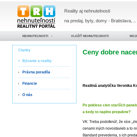
Reality aj nehnutelnosti
na predaj, byty, domy - Bratislava, ..
NEHNUTEĽNOSTI
VLOŽIŤ NEHNUTEĽNOSTI
MOJ
Clanky
Ceny dobre nace
Bývanie a reality
Právna poradňa
Financie
Realitná analytička Veronika K
O nás
Po poklese cien starších panel
a kedy to naplno prepukne?
VK: Treba podotknúť, že síce „zl
cenami iných novostavieb a to n
štandard prevedenia, s ich pred