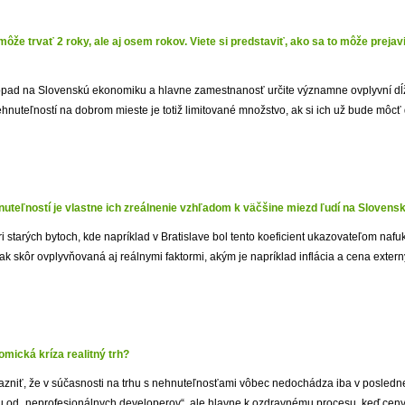
ôže trvať 2 roky, ale aj osem rokov. Viete si predstaviť, ako sa to môže preja
 dopad na Slovenskú ekonomiku a hlavne zamestnanosť určite významne ovplyvní dĺ
hnuteľností na dobrom mieste je totiž limitované množstvo, ak si ich už bude môcť d
uteľností je vlastne ich zreálnenie vzhľadom k väčšine miezd ľudí na Slovens
 starých bytoch, kde napríklad v Bratislave bol tento koeficient ukazovateľom nafuk
ak skôr ovplyvňovaná aj reálnymi faktormi, akým je napríklad inflácia a cena exter
mická kríza realitný trh?
zniť, že v súčasnosti na trhu s nehnuteľnosťami vôbec nedochádza iba v posledne
 od „neprofesionálnych developerov“, ale hlavne k ozdravnému procesu, keď ceny