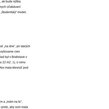
é, ak bude výška
vnych očakávaní
 „študentský“ model,
ť „na dne“, pri starých
zvyšovanie cien
ad byt v Bratislave v
 22 m2 , t.j. o cenu
tov mala klesnúť pod
im a „mám na to“,
e preto, aby som mala