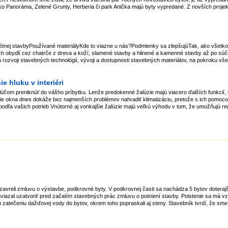
ako Panoráma, Zelené Grunty, Herberia či park Anička majú byty vypredané. Z novších proje
nej stavbyPoužívané materiályKde to viazne u nás?Podmienky sa zlepšujúTak, ako všetko
ných obydlí cez chatrče z dreva a koží, slamené stavby a hlinené a kamenné stavby až po súč
a rozvoji stavebných technológií, vývoji a dostupnosti stavebných materiálov, na pokroku vš
ie hluku v interiéri
lúčom preniknúť do vášho príbytku. Lenže predokenné žalúzie majú viacero ďalších funkcií,
nie okna dnes dokáže bez najmenších problémov nahradiť klimatizáciu, pretože s ich pomocou 
ie podľa vašich potrieb Vnútorné aj vonkajšie žalúzie majú veľkú výhodu v tom, že umožňujú re
 uzavreli zmluvu o výstavbe, podkrovné byty. V podkrovnej časti sa nachádza 5 bytov doteraj
aviazal uzatvoriť pred začatím stavebných prác zmluvu o poistení stavby. Poistenie sa má v
 zatečeniu dažďovej vody do bytov, okrem toho popraskali aj steny. Stavebník tvrdí, že sme