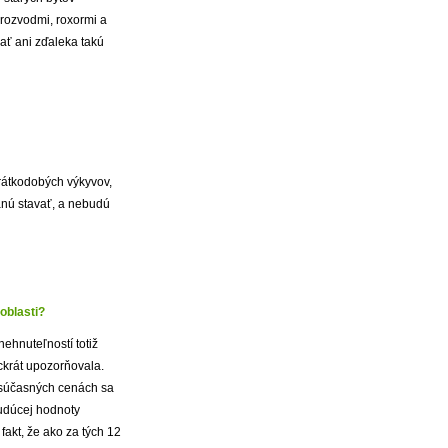
 rozvodmi, roxormi a
ať ani zďaleka takú
rátkodobých výkyvov,
tanú stavať, a nebudú
oblasti?
ehnuteľností totiž
ckrát upozorňovala.
i súčasných cenách sa
budúcej hodnoty
fakt, že ako za tých 12