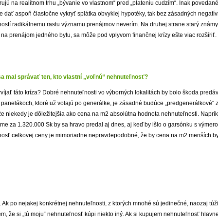
ujú na realitnom trhu „bývanie vo vlastnom“ pred „plateniu cudzím“. Inak povedan
e dať aspoň čiastočne vykryť splátka obvyklej hypotéky, tak bez zásadných negatí
ostí radikálnemu rastu významu prenájmov neverím. Na druhej strane starý známy
 na prenájom jedného bytu, sa môže pod vplyvom finančnej krízy ešte viac rozšíriť.
sa mal správať ten, kto vlastní „voľnú“ nehnuteľnosť?
íjať táto kríza? Dobré nehnuteľnosti vo výborných lokalitách by bolo škoda predáva
 panelákoch, ktoré už volajú po generálke, je zásadné budúce „predgenerálkové“ 
 že niekedy je dôležitejšia ako cena na m2 absolútna hodnota nehnuteľnosti. Napríkl
ome za 1.320.000 Sk by sa hravo predal aj dnes, aj keď by išlo o garsónku s výmerou
nosť celkovej ceny je mimoriadne nepravdepodobné, že by cena na m2 menších by
. Ak po nejakej konkrétnej nehnuteľnosti, z ktorých mnohé sú jedinečné, naozaj túž
m, že si „tú moju“ nehnuteľnosť kúpi niekto iný. Ak si kupujem nehnuteľnosť hlavn