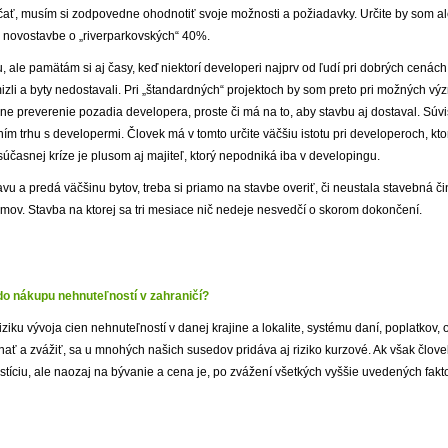
čať, musím si zodpovedne ohodnotiť svoje možnosti a požiadavky. Určite by som a
“ novostavbe o „riverparkovských“ 40%.
ale pamätám si aj časy, keď niektorí developeri najprv od ľudí pri dobrých cenách
izli a byty nedostavali. Pri „štandardných“ projektoch by som preto pri možných
ne preverenie pozadia developera, proste či má na to, aby stavbu aj dostaval. Súvis
 trhu s developermi. Človek má v tomto určite väčšiu istotu pri developeroch, kto
súčasnej kríze je plusom aj majiteľ, ktorý nepodniká iba v developingu.
vu a predá väčšinu bytov, treba si priamo na stavbe overiť, či neustala stavebná čin
mov. Stavba na ktorej sa tri mesiace nič nedeje nesvedčí o skorom dokončení.
 do nákupu nehnuteľností v zahraničí?
riziku vývoja cien nehnuteľností v danej krajine a lokalite, systému daní, poplatkov,
znať a zvážiť, sa u mnohých našich susedov pridáva aj riziko kurzové. Ak však člov
tíciu, ale naozaj na bývanie a cena je, po zvážení všetkých vyššie uvedených fakto