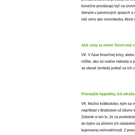
konečne prestávajú byť na úrovni
dierami v panelových spojoch a
istú cenu ako novostavba, ktorá 
Aké ceny za meter štvorcový z
VK: V čase finančnej krízy, ale
nižšie, ako sú reálne náklady a 
sa stavať dovtedy pokiaľ sa ich 
Prísnejšie hypotéky, ich zdraže
VK: Možno krátkodobo, kým sa v
napríklad v Bratislave už dávno 
Zoberte si len to, že za posledn
do bytov za účelom ich následné
kupovanej nehnuteľnosti. Z prená