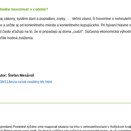
ozhodne investovať v cudzine?
e aj zákony, systém daní a poplatkov, zvyky, ... . Veľmi závisí, či hovoríme o nehnute
ie a určite aj od konkrétneho miesta a konkrétneho kupujúceho. Pri bývaní hlavne
ad často sťažujú na to, že si pripadajú aj doma „cudzí“. Súčasná ekonomická výhodno
určite hodná zváženia.
autor: Štefan Mesároš
/11/kriza-ocisti-realitny-trh.html
a predané.Posledné týždne sme mapovali situáciu na trhu s nehnuteľnosťami v Košickom kraj
.Prieskumom sme zistili, že drvivá vačšina pár-ročných novostavieb bytov, je už vypreda