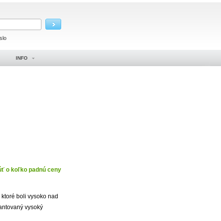
slo
INFO
núť o koľko padnú ceny
 ktoré boli vysoko nad
rantovaný vysoký