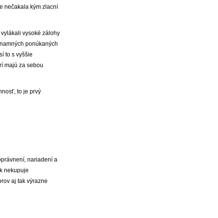
le nečakala kým zlacní
 vylákali vysoké zálohy
 významných ponúkaných
í to s vyššie
rí majú za sebou
nosť, to je prvý
 oprávnení, nariadení a
ek nekupuje
rov aj tak výrazne