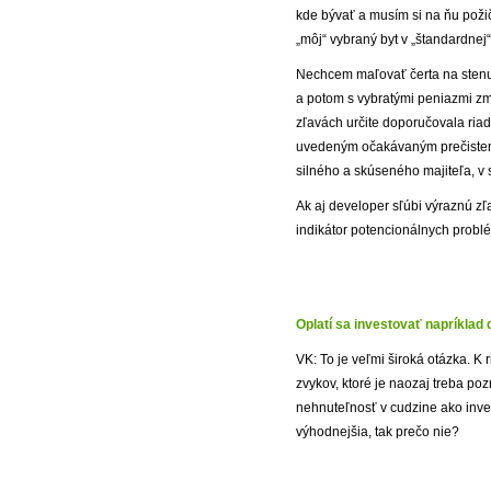
kde bývať a musím si na ňu poži
„môj“ vybraný byt v „štandardnej
Nechcem maľovať čerta na stenu, 
a potom s vybratými peniazmi zm
zľavách určite doporučovala riad
uvedeným očakávaným prečistením
silného a skúseného majiteľa, v 
Ak aj developer sľúbi výraznú zľa
indikátor potencionálnych problé
Oplatí sa investovať napríklad
VK: To je veľmi široká otázka. K 
zvykov, ktoré je naozaj treba po
nehnuteľnosť v cudzine ako inves
výhodnejšia, tak prečo nie?