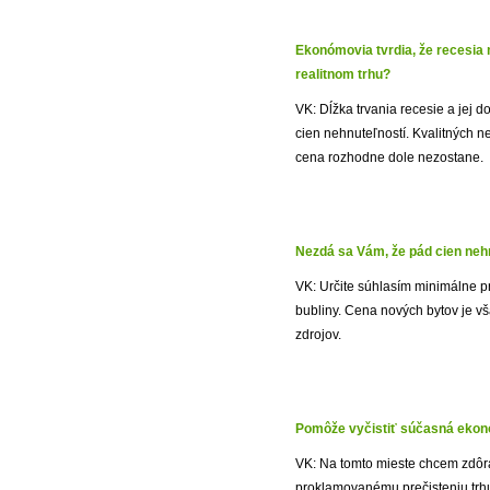
Ekonómovia tvrdia, že recesia m
realitnom trhu?
VK: Dĺžka trvania recesie a jej
cien nehnuteľností. Kvalitných ne
cena rozhodne dole nezostane.
Nezdá sa Vám, že pád cien nehn
VK: Určite súhlasím minimálne pri
bubliny. Cena nových bytov je vš
zdrojov.
Pomôže vyčistiť súčasná ekono
VK: Na tomto mieste chcem zdôra
proklamovanému prečisteniu trhu