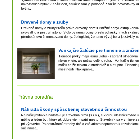
novostavieb bytov v Košiciach, situácia tam je podobná. Staršie novostavby 
bytmi..
Drevené domy a zruby
Drevené domy a zrubyPrečo práve drevený dom?Približné cenyPostup konkrét
svoju dlhú a pestrú históriu. Sídlo bývania rodiny prešlo od jaskynných skal
pórobetónové či montované domy. Je logické, že tento vývoj bol a je závislý n
Vonkajšie žalúzie pre tienenie a znížen
Tieniace prvky majú jasnú úlohu - zabrániť slnečným 
nielen v lete, ale počas celého roka. Vonkajšie tiene
môžu znížiť teplotu v interiéri až o 4 stupne. Tienen
miestnosti. Naklápanie..
Právna poradňa
Náhrada škody spôsobenej stavebnou činnosťou
Na našej bytovke nadstavuje stavebná firma (s.r.o.), s ktorou vlastníci bytov
môjho a jeden byt, ktorý ak dobre viem, patrí mestu. Stavebník sa v zmluve z
pri výstavbe. Po odstránení strechy došlo začiatkom septembra k rozsiahlemu
súčinnosť..