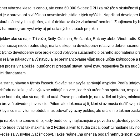
loper výrazne klesol s cenou, ale cena 60.000 Sk bez DPH za m2 (čo v skutočnosti
t je v porovnaní s väčšinou novostavieb, stále z tých vyšších. Napríklad develope
ktorá má írskych majiteľov, zatiaľ deklarovala že zlacňovať nemieni. Zaujímavá by
ý harmonogram výstavby aj pri ostatných etapách projektu.
ojektov ako sú napr. Tri veže, 3nity, Cubicon, Brečtanka, Račany alebo Vinohradis.
ále naozaj niečo reálne stojí, má táto skupina developerov relatívne dobre nacene
 týchto developerov svoj projekt pod vplyvom súčasného plošného spomalenia pre
 reálne náklady na výstavbu a jej prefinancovanie však bude určite krátkodobé a
ri proste v najbližšej budúcnosti prestanú stavať nové byty, respektíve že ich budú
šími štandardami.
 stane, hlavne v týchto časoch. Slováci sa navyše správajú atypicky. Podľa údajov
ohľadu na krízu, stále výrazne míňajú na veci, ktoré sú určené na spotrebu, respekt
 hodnota, ako sú napríklad autá. Práve pri autách je, na rozdiel od bytov, minimá
úroveň pôvodnej investície. Pritom ale dokonca aj tí, ktorí si už musia riešiť svoju 
by síce mal v tomto období nasledovať výrazný pokles, ale určite nie takmer zasta
kajú na zbožné cenové dno, kedy budú ceny najlacnejšie a povedia si „dovtedy počk
dno bude trvať tak maximálne 2 týždne a kým to ľudia zistia, opäť tu nastane lavíno
keďže sa vyskytne „väčší“ dopyt. Takže reálne „na dne“ sa podarí nehnuteľnosť kú