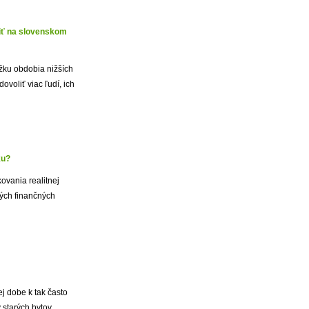
viť na slovenskom
žku obdobia nižších
ovoliť viac ľudí, ich
ku?
ovania realitnej
ných finančných
j dobe k tak často
 starých bytov