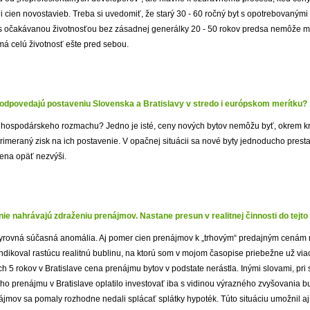
 cien novostavieb. Treba si uvedomiť, že starý 30 - 60 ročný byt s opotrebovanými
 s očakávanou životnosťou bez zásadnej generálky 20 - 50 rokov predsa nemôže m
má celú životnosť ešte pred sebou.
odpovedajú postaveniu Slovenska a Bratislavy v stredo i európskom merítku?
bo hospodárskeho rozmachu? Jedno je isté, ceny nových bytov nemôžu byť, okrem k
primeraný zisk na ich postavenie. V opačnej situácii sa nové byty jednoducho pres
cena opäť nezvýši.
nie nahrávajú zdraženiu prenájmov. Nastane presun v realitnej činnosti do tejto 
yrovná súčasná anomália. Aj pomer cien prenájmov k „trhovým“ predajným cenám n
indikoval rastúcu realitnú bublinu, na ktorú som v mojom časopise priebežne už via
ých 5 rokov v Bratislave cena prenájmu bytov v podstate nerástla. Inými slovami, pr
ho prenájmu v Bratislave oplatilo investovať iba s vidinou výrazného zvyšovania 
jmov sa pomaly rozhodne nedali splácať splátky hypoték. Túto situáciu umožnil aj 