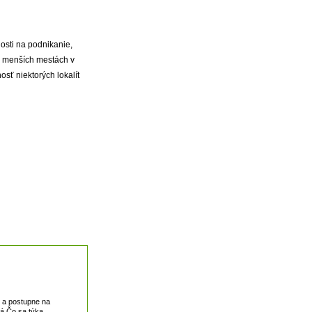
ľnosti na podnikanie,
 v menších mestách v
sť niektorých lokalít
i a postupne na
ná.Čo sa týka