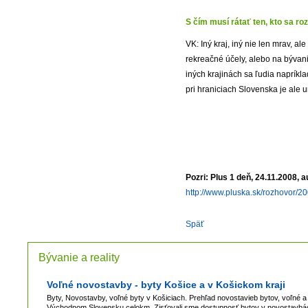
S čím musí rátať ten, kto sa r
VK: Iný kraj, iný nie len mrav, al
rekreačné účely, alebo na bývan
iných krajinách sa ľudia napríkl
pri hraniciach Slovenska je ale 
Pozri: Plus 1 deň, 24.11.2008, 
http://www.pluska.sk/rozhovor/2008
Späť
Bývanie a reality
Voľné novostavby - byty Košice a v Košickom kraji
Byty, Novostavby, voľné byty v Košiciach. Prehľad novostavieb bytov, voľné 
Východnom Slovensku celokm. Zisťovali sme dostupnosť bytov v novostavbách