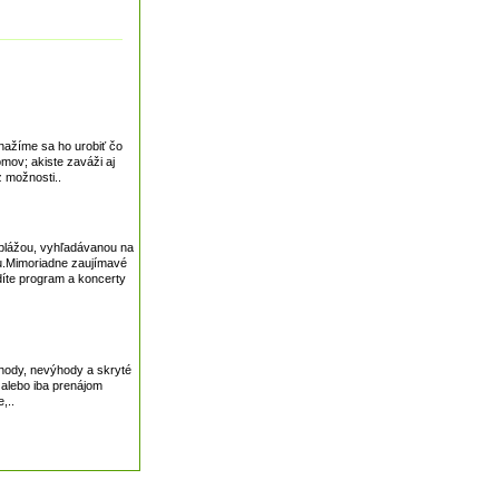
snažíme sa ho urobiť čo
mov; akiste zaváži aj
z možnosti..
 plážou, vyhľadávanou na
vu.Mimoriadne zaujímavé
díte program a koncerty
ýhody, nevýhody a skryté
 alebo iba prenájom
,..