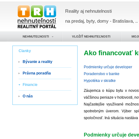
Reality aj nehnutelnosti
na predaj, byty, domy - Bratislava, ..
NEHNUTEĽNOSTI
VLOŽIŤ NEHNUTEĽNOSTI
MOJ
Clanky
Ako financovať k
Bývanie a reality
Podmienky určuje developer
Právna poradňa
Poradenstvo v banke
Hypotéka v skratke
Financie
Záujemca o kúpu bytu v novost
O nás
väčšinou peniaze v hotovosti, n
Najčastejšie využívané možnos
spotrebným úverom. Výber spô
spoločnosť. Iná situácia nastáva
Podmienky určuje deve