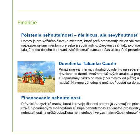
Financie
Poistenie nehnuteľnosti – nie luxus, ale nevyhnutnosť
Domov je pre každého človeka miestom, ktoré preň predstavuje nielen súkromie
najbezpečnejším miestom pre seba a svoju rodinu. Zároveň však tak, ako všet
fakt, že sme do jeho budovania vložili nemalú námahu, čas aj finančné prostri
Dovolenka Talianko Caorle
Prinášame vám tip na výhodnú dovolenku na severe ta
dovolenku s deťmi. Množsto plážových atrakcií a pr
sú apartmány blízko pri mori (150 metrov od pláže) a
na pláži.Hlavnou výhodou je možnosť dostať sa do a
Financovanie nehnutelnosti
Právnické a fyzické osoby, ktoré ku svojej činnosti potrebujú vyhovujúce pri
riziká. Spomínanými možnosťami sú kúpa nehnuteľnosti za vlastné prostriedky
nehnuteľnosti na určitú dobu.Kúpa nehnuteľnosti verzus nájomKúpa nehnuteľnos