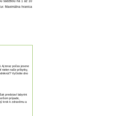
nou sadzbou na 1 až 10
Eur. Maximálna hranica
 Aj teraz počas jesene
ť nielen naše príbytky,
odniknúť? Vyčistite dno
ak predstaví labyrint
horšom prípade,
tný krok k zdravému a