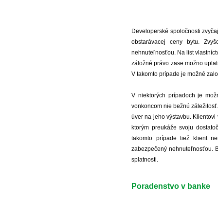
Developerské spoločnosti zvyčaj
obstarávacej ceny bytu. Zv
nehnuteľnosťou. Na list vlastníc
záložné právo zase možno uplatni
V takomto prípade je možné zalo
V niektorých prípadoch je mož
vonkoncom nie bežnú záležitosť.
úver na jeho výstavbu. Klientov
ktorým preukáže svoju dostatoč
takomto prípade tiež klient n
zabezpečený nehnuteľnosťou. Ba
splatnosti.
Poradenstvo v banke