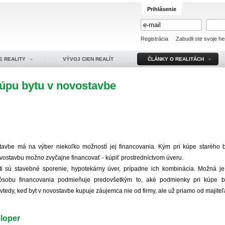
Prihlásenie
Registrácia
Zabudli ste svoje he
E REALITY
VÝVOJ CIEN REALÍT
ČLÁNKY O REALITÁCH
úpu bytu v novostavbe
avbe má na výber niekoľko možností jej financovania. Kým pri kúpe starého by
ovostavbu možno zvyčajne financovať - kúpiť prostredníctvom úveru.
ti sú stavebné sporenie, hypotekárny úver, prípadne ich kombinácia. Možná je
sobu financovania podmieňuje predovšetkým to, aké podmienky pri kúpe by
 vtedy, keď byt v novostavbe kupuje záujemca nie od firmy, ale už priamo od majiteľ
loper