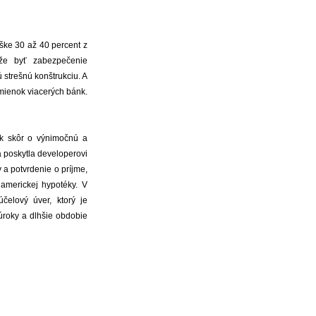
ške 30 až 40 percent z
že byť zabezpečenie
 strešnú konštrukciu. A
dmienok viacerých bánk.
ak skôr o výnimočnú a
a poskytla developerovi
a potvrdenie o príjme,
americkej hypotéky. V
čelový úver, ktorý je
roky a dlhšie obdobie