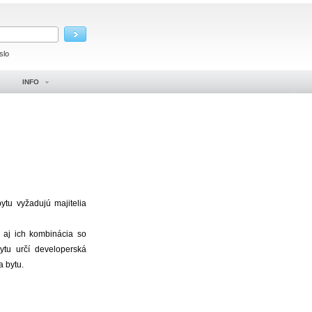
slo
INFO
tu vyžadujú majitelia
 aj ich kombinácia so
tu určí developerská
a bytu.