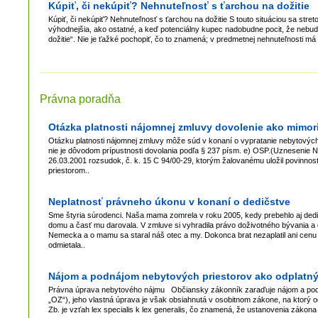
Kúpiť, či nekúpiť? Nehnuteľnosť s ťarchou na dožitie
Kúpiť, či nekúpiť? Nehnuteľnosť s ťarchou na dožitie S touto situáciou sa str
výhodnejšia, ako ostatné, a keď potenciálny kupec nadobudne pocit, že nebu
dožitie“. Nie je ťažké pochopiť, čo to znamená; v predmetnej nehnuteľnosti má 
Právna poradňa
Otázka platnosti nájomnej zmluvy dovolenie ako mimor
Otázku platnosti nájomnej zmluvy môže súd v konaní o vypratanie nebytových
nie je dôvodom prípustnosti dovolania podľa § 237 písm. e) OSP.(Uznesenie N
26.03.2001 rozsudok, č. k. 15 C 94/00-29, ktorým žalovanému uložil povinno
priestorom..
Neplatnosť právneho úkonu v konaní o dedičstve
Sme štyria súrodenci. Naša mama zomrela v roku 2005, kedy prebehlo aj ded
domu a časť mu darovala. V zmluve si vyhradila právo doživotného bývania a da
Nemecka a o mamu sa staral náš otec a my. Dokonca brat nezaplatil ani cen
odmietala..
Nájom a podnájom nebytových priestorov ako odplatný
Právna úprava nebytového nájmu Občiansky zákonník zaraďuje nájom a podn
„OZ“), jeho vlastná úprava je však obsiahnutá v osobitnom zákone, na ktor
Zb. je vzťah lex specialis k lex generalis, čo znamená, že ustanovenia zákon