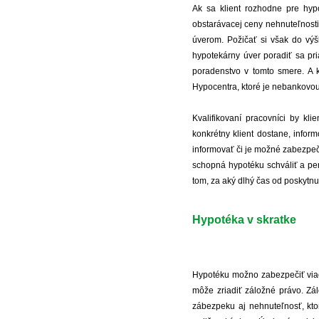
Ak sa klient rozhodne pre hyp
obstarávacej ceny nehnuteľnosti
úverom. Požičať si však do výšk
hypotekárny úver poradiť sa pr
poradenstvo v tomto smere. A k
Hypocentra, ktoré je nebankovou 
Kvalifikovaní pracovníci by kli
konkrétny klient dostane, inform
informovať či je možné zabezpeči
schopná hypotéku schváliť a pen
tom, za aký dlhý čas od poskytnu
Hypotéka v skratke
Hypotéku možno zabezpečiť viac
môže zriadiť záložné právo. Zá
zábezpeku aj nehnuteľnosť, ktor