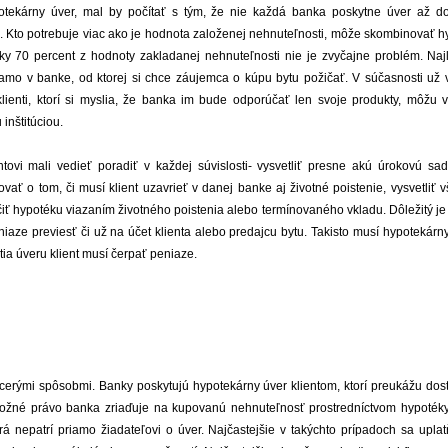
otekárny úver, mal by počítať s tým, že nie každá banka poskytne úver až d
. Kto potrebuje viac ako je hodnota založenej nehnuteľnosti, môže skombinovať 
y 70 percent z hodnoty zakladanej nehnuteľnosti nie je zvyčajne problém. Najle
iamo v banke, od ktorej si chce záujemca o kúpu bytu požičať. V súčasnosti už
lienti, ktorí si myslia, že banka im bude odporúčať len svoje produkty, môžu v
inštitúciou.
entovi mali vedieť poradiť v každej súvislosti- vysvetliť presne akú úrokovú sa
ovať o tom, či musí klient uzavrieť v danej banke aj životné poistenie, vysvetliť v
ť hypotéku viazaním životného poistenia alebo termínovaného vkladu. Dôležitý je 
iaze previesť či už na účet klienta alebo predajcu bytu. Takisto musí hypotekárn
tia úveru klient musí čerpať peniaze.
erými spôsobmi. Banky poskytujú hypotekárny úver klientom, ktorí preukážu dos
ložné právo banka zriaďuje na kupovanú nehnuteľnosť prostredníctvom hypotéky
á nepatrí priamo žiadateľovi o úver. Najčastejšie v takýchto prípadoch sa upla