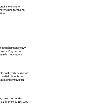
 ponuka je omnoho
k znejúci „ťarcha na
táto..
tnosti nájomnej zmluvy
 súd v P. vydal dňa
edmetným nebytovým
ala časť „rodičovského“
l na dlhé obdobie do
ám kúpnu zmluvu tiež
 ďalej v texte ako
m a zákonom č. 116/1990