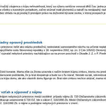
etol každý záujemca o kúpu nehnuteľnosti, ktorý sa výberu seriózne venoval dlhší čas: jedna
de všetko s kostolným poriadkom, začne skúmať malé písmenká a natrafí na nenápadný riado
bez ohľadu na jej predaj či prenájom právo na doživotné bývanie osoba, v ktorej prospech je 
iadny opravný prostriedok
 priestorov riešiť ako otázku predbežnú; nedostatok samostatného návrhu na určenie nepla
ajvyššieho súdu Slovenskej republiky z 30. septembra 2002, sp. zn. 2 Cdo 105/02) Okresný
sť vypratať nebytové priestory nachádzajúce sa na prvom poschodí v Divadle J. Z. v P. Pr
ičské konanie. Mama ešte za života uzavrela s naším bratom kúpnu zmluvu, ktorou mu pred
rovanie podmienila, že ju brat doopatruje a bude sa o ňu starať. Nestalo sa tak, odcestova
u za kúpu domu, ale ako vlastník domu figuruje on. Brat nám zmluvu nechce ukázať, mama n
 vzťah a výpoveď z nájmu
ájom nebytových priestorov medzi osobitné prípady nájmu (§ 720 Občianskeho zákonníka,
ý odkazuje ustanovenie § 720 OZ. Ide o zákon č. 116/1990 Zb. Medzi Občianskym zákonníko
a č. 116/1990 Zb. o nájme a podnájme nebytových priestorov v znení..