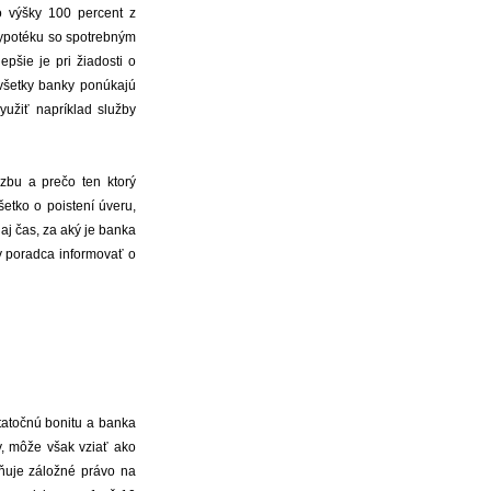
o výšky 100 percent z
hypotéku so spotrebným
pšie je pri žiadosti o
 všetky banky ponúkajú
yužiť napríklad služby
dzbu a prečo ten ktorý
šetko o poistení úveru,
aj čas, za aký je banka
y poradca informovať o
tatočnú bonitu a banka
, môže však vziať ako
tňuje záložné právo na