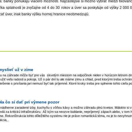
: banky ponúkajú viacero možností. Najčastejšie si možno vybrať medzi fixova
ka splatnosti je zvyčajne od 4 do 30 rokov a úver sa poskytuje od výšky 2 000 
ácať úver, inak banky výšku hornej hranice neobmedzujú.
myslieť už v zime
u na záhrade môže byť pre vás skvelým miestom na odpočinok nielen v horúcom letnom dni.
 užiť veľa radosti a pokoja. Už o pár dní tu ale máme zimu a chlad, pred ktorými treba ochráni
tešenie s privítania jari nemusí byť tak príjemné. Ktoré kroky treba pre splnenie tohto cieľa p
Na čo si dať pri výmene pozor
nádherne zariadené izby, kuchyňu s vôňou kávy a možno záhradu plnú kvetov. Málokto si vš
edá za kritickú infraštruktúru. Až kým sa neozve bublanie, nepríjemný zápach alebo, v tom 
šime. Rekonštrukcia tohto dôležitého systému nie je práve romantická téma, no je to nevyhnu
kcia,..