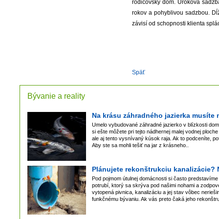
rodičovský dom. Úroková sadzba
rokov a pohyblivou sadzbou. Dĺž
závisí od schopnosti klienta spl
Späť
Bývanie a reality
Na krásu záhradného jazierka musíte 
Umelo vybudované záhradné jazierko v blízkosti dom
si ešte môžete pri tejto nádhernej malej vodnej ploche
ale aj tento vysnívaný kúsok raja. Ak to podceníte, po
Aby ste sa mohli tešiť na jar z krásneho..
Plánujete rekonštrukciu kanalizácie? 
Pod pojmom útulnej domácnosti si často predstavíme 
potrubí, ktorý sa skrýva pod našimi nohami a zodpov
vytopená pivnica, kanalizáciu a jej stav vôbec nerie
funkčnému bývaniu. Ak vás preto čaká jeho rekonštru