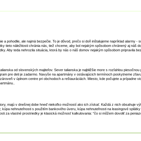
 a pohodlie, ale najmä bezpečie. To je dôvod, prečo si doň inštalujeme napríklad alarmy - 
ky tieto náležitosti chránia nás, tiež chceme, aby bol nejakým spôsobom chránený aj náš do
edky. Aby teda nehrozila situácia, ktorá by nás o náš domov nejakým spôsobom pripravila be
lianska od slovenských majiteľov. Sever talianska je najbližšie more s rozľahlou piesočnou
ogram pre deti je zadarmo. Navyše na apartmány v ostávajúcich termínoch poskytneme zľa
 zároveň v úplnom centre pri obchodoch a reštauráciách. Miesto, kde počujete a prípadne vi
partmánu..
estory, majú v dnešnej dobe hneď niekoľko možností ako ich získať. Každá z nich obsahuje v
, kúpa nehnuteľnosti s použitím bankového úveru, kúpa nehnuteľnosti na leasingové splátky
ti za vlastné prostriedky je klasická možnosť kalkulovania: “čo si môžem dovoliť za peniaze