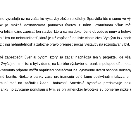
ne vyžadujú už na začiatku výstavby zloženie zálohy. Spravidla ide o sumu vo vý
yšok je možné dofinancovať pomocou úverov z bánk. Problémom však mô
tva totiž možno zapísať len stavbu, ktorá už má dokončené obvodové múry a hotovú
ť len na nehnuteľnosť, ktorá je už zapísaná na liste vlastníctva. Vyplýva to z po
žiť inú nehnuteľnosť a záložné právo preniesť počas výstavby na rozostavaný byt.
né zabezpečiť úver aj bytom, ktorý sa zatiaľ nachádza len v projekte. Ide vš
 Zvyčajne musí ísť o byt v dome, na ktorého výstavbe sa banka spolupodieľa - ted
i v takomto prípade môžu napríklad postačovať na vybavenie úveru osobné doklady 
nú bonitu. Niektoré banky zase prefinancujú celú kúpu poskytnutím takzvanej 
emusí mať na začiatku žiadnu hotovosť. Americká hypotéka predstavuje bezú
nky ho zvyčajne ponúkajú s tým, že pri americkej hypotéke sú pomerne nízke ú