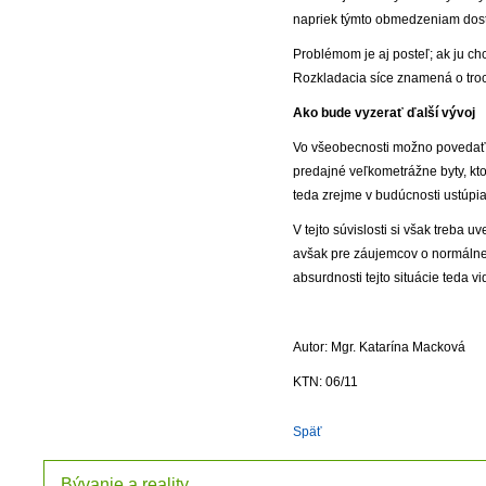
napriek týmto obmedzeniam dost
Problémom je aj posteľ; ak ju ch
Rozkladacia síce znamená o troc
Ako bude vyzerať ďalší vývoj
Vo všeobecnosti možno povedať, ž
predajné veľkometrážne byty, kto
teda zrejme v budúcnosti ustúpi
V tejto súvislosti si však treba
avšak pre záujemcov o normálne 
absurdnosti tejto situácie teda v
Autor: Mgr. Katarína Macková
KTN: 06/11
Späť
Bývanie a reality