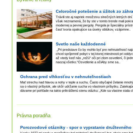
Celoročné potešenie a úžitok zo záhr
Trávili ste aj napriek množstvu slnečných letných dn
však neznamená, že by ste v tomto trende mali pokrač
modernej a pevnej pergoly. Pergola je špeciálny prí
časť tvoria opakujúce sa úseky oblúkov, vzájomne..
Svetlo naše každodenné
„Pri predstave čo by mohlo byť pre nehnuteľnosť najdô
chcel spríjemniť pobyt v tej ktorej miestnosti pri od
až vtedy keď nás „režú“ oči pri zlom osvetlení, či j
naozaj všetko.“Osvetlenie a očiAby sme sa..
Ochrana pred vlhkosťou v nehnuteľnostiach
Mať strechu nad hlavou a nohy v teple a suchu. Často obyčajné želanie mnohý
sa o vlastný príbytok, ale skôr udržanie sucha vo vlastnom príbytku. Zatekajú
dávame pri pohľade na takto prikrášlenú stenu otázku: „Kde sa vlastne stala 
Právna poradňa
Porozvodové otázniky - spor o vypratanie družtevného