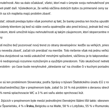
nuteľnosti. Ako sa dalo očakávať, všetci, ktorí mali v úmysle svoju nehnuteľnosť pre
li platiť daň. Výsledkom je, že veľká väčšina dobrých bytov za primerané ceny sa 
h sa ich majitelia majú problém zbaviť.
dať; oblasti predaja bytov však pomohol aj fakt, že banky predsa len trocha upustili
 ústrety klientom (aj keď sú stále oveľa opatrnejšie ako pred krízou), jednak tiež
rokom, ktoré umožnili kúpu nehnuteľnosti aj takým záujemcom, ktorí stopercentne n
ky.
í možno tiež pozorovať nový trend zo strany developérov: keďže sa veľkých, pries
 nevedia zbaviť, začali ich prerábať na menšie. Toto riešenie však má jednu veľ
 dva dvojizbové sa nedá uskutočniť mnohými spôsobmi, väčšinou je to takpovediac 
toré nedisponujú rozumne rozloženým a využitým priestorom. Túto skutočnosť netreb
problém - po čase bude nevyhnutné „striedanie sa“ na chodbe či v kuchyni poriadn
ie sú len problémom Slovenska; podľa Správy o bývaní Štatistického úradu EÚ z r
saťsedmička) žije v preplnenom byte, zatiaľ čo 16 % má problém s deravou strec
 4 % nemá splachovacie WC a 3 % ani vaňu alebo sprchovací kút.
ijúcich v preplnenom byte medzi jednotlivými členskými štátmi líšil takto: stiesne
v Španielsku, 4 % v
Írsku,
Belgicku a na Malte, 58 % v Lotyšsku, 55 % v Rumunsk