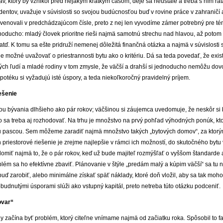
v, ktorý by vznikol pred nejakým krátkym časom; deje sa neustále a treba s ním ráta
dentov, uvažuje v súvislosti so svojou budúcnosťou buď v rovine práce v zahraničí
 venovali v predchádzajúcom čísle, preto z nej len vyvodíme zámer potrebný pre t
ucho: mladý človek prioritne rieši najmä samotnú strechu nad hlavou, až potom 
atď. K tomu sa ešte pridruží nemenej dôležitá finančná otázka a najmä v súvislosti 
je možné uvažovať o priestrannosti bytu ako o kritériu. Dá sa teda povedať, že ex
ých ľudí a mladé rodiny v tom zmysle, že väčší a drahší si jednoducho nemôžu dovo
potéku si vyžadujú isté úspory, a teda niekoľkoročný pravidelný príjem.
ešenie
inou bývania dlhšieho ako pár rokov; väčšinou si záujemca uvedomuje, že neskôr si
ho sa treba aj rozhodovať. Na trhu je množstvo na prvý pohľad výhodných ponúk, kto
u pascou. Sem môžeme zaradiť najmä množstvo takých „bytových domov“, za ktorým
 priestorové riešenie je zrejme najlepšie v rámci ich možností, do skutočného bytu
domiť najmä to, že o pár rokov, keď už bude majiteľ rozmýšľať o vyššom štandarde 
m sa ho efektívne zbaviť. Plánovanie v štýle „predám malý a kúpim väčší“ sa tu n
uď zarobiť, alebo minimálne získať späť náklady, ktoré doň vložil, aby sa tak moh
udnutými úsporami slúži ako vstupný kapitál, preto netreba túto otázku podceniť.
ovar“
 začína byť problém, ktorý citeľne vnímame najmä od začiatku roka. Spôsobil to fa