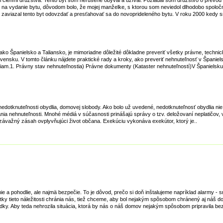
i členmi družstva. Tento byt som nerušene obýval a užíval. Požiadal som družstvo o prevod 
vy na vydanie bytu, dôvodom bolo, že mojej manželke, s ktorou som neviedol dlhodobo spolo
e zaviazal tento byt odovzdať a presťahovať sa do novoprideleného bytu. V roku 2000 kedy
 ako Španielsko a Taliansko, je mimoriadne dôležité dôkladne preveriť všetky právne, technic
ovensku. V tomto článku nájdete praktické rady a kroky, ako preveriť nehnuteľnosť v Španiels
niam.1. Právny stav nehnuteľnostia) Právne dokumenty (Kataster nehnuteľností)V Španielsku
dotknuteľnosti obydlia, domovej slobody. Ako bolo už uvedené, nedotknuteľnosť obydlia nie
ania nehnuteľnosti. Mnohé médiá v súčasnosti prinášajú správy o tzv. deložovaní neplatičov, 
 závažný zásah ovplyvňujúci život občana. Exekúciu vykonáva exekútor, ktorý je..
 a pohodlie, ale najmä bezpečie. To je dôvod, prečo si doň inštalujeme napríklad alarmy - 
ky tieto náležitosti chránia nás, tiež chceme, aby bol nejakým spôsobom chránený aj náš do
edky. Aby teda nehrozila situácia, ktorá by nás o náš domov nejakým spôsobom pripravila be