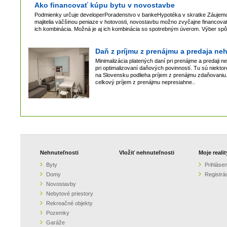
Ako financovať kúpu bytu v novostavbe
Podmienky určuje developerPoradenstvo v bankeHypotéka v skratke Záujemca 
majitelia väčšinou peniaze v hotovosti, novostavbu možno zvyčajne financova
ich kombinácia. Možná je aj ich kombinácia so spotrebným úverom. Výber spô
Daň z príjmu z prenájmu a predaja ne
Minimalizácia platených daní pri prenájme a predaji 
pri optimalizovaní daňových povinností. Tu sú niekto
na Slovensku podlieha príjem z prenájmu zdaňovaniu.
celkový príjem z prenájmu nepresiahne..
Nehnuteľnosti
Vložiť nehnuteľnosti
Moje realit
Byty
Prihlásen
Domy
Registrá
Novostavby
Nebytové priestory
Rekreačné objekty
Pozemky
Garáže