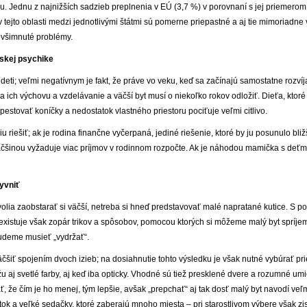
u. Jednu z najnižších sadzieb preplnenia v EÚ (3,7 %) v porovnaní s jej priemerom
 v tejto oblasti medzi jednotlivými štátmi sú pomerne priepastné a aj tie mimoriadne
ovšimnuté problémy.
dskej psychike
 deti; veľmi negatívnym je fakt, že práve vo veku, keď sa začínajú samostatne rozvíja
ich výchovu a vzdelávanie a väčší byt musí o niekoľko rokov odložiť. Dieťa, ktoré
pestovať koníčky a nedostatok vlastného priestoru pociťuje veľmi citlivo.
iu riešiť; ak je rodina finančne vyčerpaná, jediné riešenie, ktoré by ju posunulo bliž
väčšinou vyžaduje viac príjmov v rodinnom rozpočte. Ak je náhodou mamička s deť
yvniť
lia zaobstarať si väčší, netreba si hneď predstavovať malé napratané kutice. S p
 existuje však zopár trikov a spôsobov, pomocou ktorých si môžeme malý byt spríje
udeme musieť „vydržať“.
väčšiť spojením dvoch izieb; na dosiahnutie tohto výsledku je však nutné vybúrať pri
aj svetlé farby, aj keď iba opticky. Vhodné sú tiež presklené dvere a rozumné umi
 že čím je ho menej, tým lepšie, avšak „prepchať“ aj tak dosť malý byt navodí veľ
ok a veľké sedačky, ktoré zaberajú mnoho miesta – pri starostlivom výbere však zis