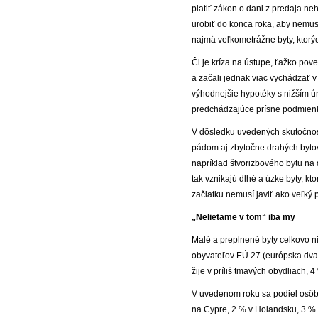
platiť zákon o dani z predaja neh
urobiť do konca roka, aby nemuse
najmä veľkometrážne byty, ktorýc
Či je kríza na ústupe, ťažko pove
a začali jednak viac vychádzať v
výhodnejšie hypotéky s nižším ú
predchádzajúce prísne podmien
V dôsledku uvedených skutočnost
pádom aj zbytočne drahých bytov
napríklad štvorizbového bytu na
tak vznikajú dlhé a úzke byty, k
začiatku nemusí javiť ako veľký 
„Nelietame v tom“ iba my
Malé a preplnené byty celkovo n
obyvateľov EÚ 27 (európska dvad
žije v príliš tmavých obydliach,
V uvedenom roku sa podiel osôb ž
na Cypre, 2 % v Holandsku, 3 % 