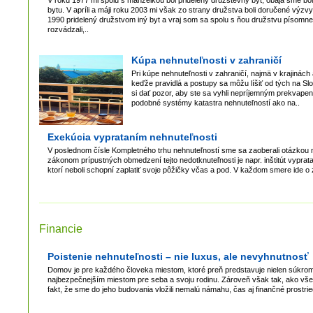
V roku 1977 mi spolu s manželkou bol pridelený družstevný byt, obaja sme bol
bytu. V apríli a máji roku 2003 mi však zo strany družstva boli doručené výz
1990 pridelený družstvom iný byt a vraj som sa spolu s ňou družstvu písomn
rozvádzali,..
Kúpa nehnuteľnosti v zahraničí
Pri kúpe nehnuteľnosti v zahraničí, najmä v krajinách
keďže pravidlá a postupy sa môžu líšiť od tých na Sl
si dať pozor, aby ste sa vyhli nepríjemným prekvape
podobné systémy katastra nehnuteľností ako na..
Exekúcia vyprataním nehnuteľnosti
V poslednom čísle Kompletného trhu nehnuteľností sme sa zaoberali otázkou ne
zákonom prípustných obmedzení tejto nedotknuteľnosti je napr. inštitút vyprat
ktorí neboli schopní zaplatiť svoje pôžičky včas a pod. V každom smere ide o
Financie
Poistenie nehnuteľnosti – nie luxus, ale nevyhnutnosť
Domov je pre každého človeka miestom, ktoré preň predstavuje nielen súkromie
najbezpečnejším miestom pre seba a svoju rodinu. Zároveň však tak, ako všet
fakt, že sme do jeho budovania vložili nemalú námahu, čas aj finančné prostri