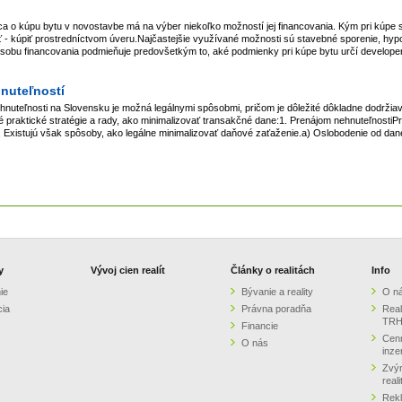
o kúpu bytu v novostavbe má na výber niekoľko možností jej financovania. Kým pri kúpe 
ť - kúpiť prostredníctvom úveru.Najčastejšie využívané možnosti sú stavebné sporenie, hyp
sobu financovania podmieňuje predovšetkým to, aké podmienky pri kúpe bytu určí developer
hnuteľností
nehnuteľnosti na Slovensku je možná legálnymi spôsobmi, pričom je dôležité dôkladne dodrži
ré praktické stratégie a rady, ako minimalizovať transakčné dane:1. Prenájom nehnuteľnostiPr
 Existujú však spôsoby, ako legálne minimalizovať daňové zaťaženie.a) Oslobodenie od dane
y
Vývoj cien realít
Články o realitách
Info
ie
Bývanie a reality
O n
cia
Právna poradňa
Real
TRH
Financie
Cenn
O nás
inze
Zvýr
real
Rek