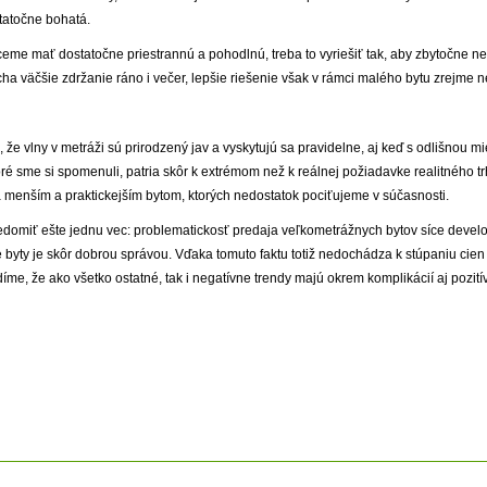
atočne bohatá.
ceme mať dostatočne priestrannú a pohodlnú, treba to vyriešiť tak, aby zbytočne 
ha väčšie zdržanie ráno i večer, lepšie riešenie však v rámci malého bytu zrejme
e vlny v metráži sú prirodzený jav a vyskytujú sa pravidelne, aj keď s odlišnou mi
ré sme si spomenuli, patria skôr k extrémom než k reálnej požiadavke realitného t
a menším a praktickejším bytom, ktorých nedostatok pociťujeme v súčasnosti.
 uvedomiť ešte jednu vec: problematickosť predaja veľkometrážnych bytov síce develo
byty je skôr dobrou správou. Vďaka tomuto faktu totiž nedochádza k stúpaniu cien 
idíme, že ako všetko ostatné, tak i negatívne trendy majú okrem komplikácií aj pozit