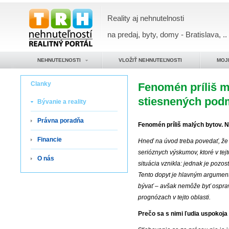
Reality aj nehnutelnosti
na predaj, byty, domy - Bratislava, ..
NEHNUTEĽNOSTI
VLOŽIŤ NEHNUTEĽNOSTI
MOJ
Clanky
Fenomén príliš m
stiesnených pod
Bývanie a reality
Právna poradňa
Fenomén príliš malých bytov. 
Financie
Hneď na úvod treba povedať, že
serióznych výskumov, ktoré v tej
O nás
situácia vznikla: jednak je pozo
Tento dopyt je hlavným argument
bývať – avšak nemôže byť ospra
prognózach v tejto oblasti.
Prečo sa s nimi ľudia uspokoja