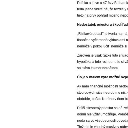
Poľsku a Litve a 47 % v Bulharsk
teda jasne viditeľné, že rozdiely
tieto na prvý pohľad možno nep
Nedostatok priestoru škodí ľu
„Rizikovú oblasť“ tu tvoria najmä
finančne vyčerpaná výdavkami na 
nemôže v pokoji učiť, nemôže si 
Zároveň je však ťažké túto situác
hypotéka a toto rozhodnutie si 
sa stáva takmer nereálnou.
Čo je v malom byte možné ovpl
Ak nám finančné možnosti nedovo
štvorcových síce neurobíme nič,
obdobie, počas ktorého v ňom b
Príliš stiesnený priestor sa dá z
domu nie vždy umožňuje. Pomôžu 
nedá sa vo všeobecnosti povedať,
Tiež nie je vhodný masívny nábyt