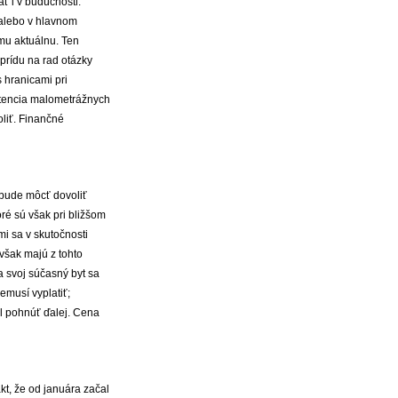
ť i v budúcnosti.
 alebo v hlavnom
ému aktuálnu. Ten
prídu na rad otázky
s hranicami pri
istencia malometrážnych
liť. Finančné
 bude môcť dovoliť
ré sú však pri bližšom
i sa v skutočnosti
 však majú z tohto
a svoj súčasný byt sa
emusí vyplatiť;
ol pohnúť ďalej. Cena
kt, že od januára začal