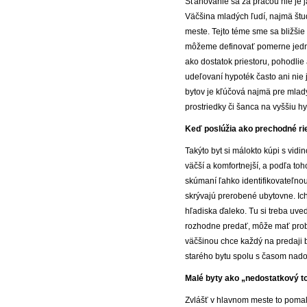
Sťahovanie sa za prácou nie je ja
Väčšina mladých ľudí, najmä štu
meste. Tejto téme sme sa bližšie
môžeme definovať pomerne jednod
ako dostatok priestoru, pohodlie 
udeľovaní hypoték často ani nie 
bytov je kľúčová najmä pre mlad
prostriedky či šanca na vyššiu hy
Keď poslúžia ako prechodné ri
Takýto byt si málokto kúpi s vid
väčší a komfortnejší, a podľa to
skúmaní ľahko identifikovateľno
skrývajú prerobené ubytovne. Ich
hľadiska ďaleko. Tu si treba uve
rozhodne predať, môže mať problé
väčšinou chce každý na predaji b
starého bytu spolu s časom nadob
Malé byty ako „nedostatkový t
Zvlášť v hlavnom meste to pomaly