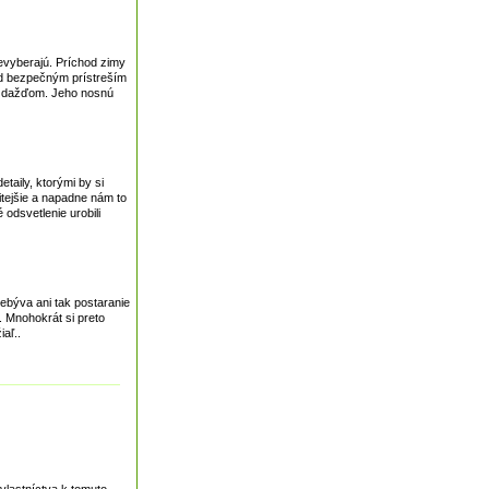
nevyberajú. Príchod zimy
pod bezpečným prístreším
bo dažďom. Jeho nosnú
taily, ktorými by si
žitejšie a napadne nám to
odsvetlenie urobili
ebýva ani tak postaranie
. Mnohokrát si preto
aľ..