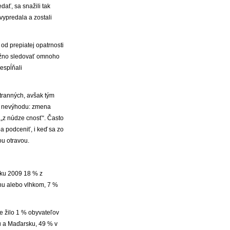
dať, sa snažili tak
vypredala a zostali
 od prepiatej opatrnosti
 možno sledovať omnoho
espĺňali
tranných, avšak tým
kú nevýhodu: zmena
„z núdze cnosť“. Často
a podceniť, i keď sa zo
ou otravou.
oku 2009 18 % z
hu alebo vlhkom, 7 %
ne žilo 1 % obyvateľov
u a Maďarsku, 49 % v