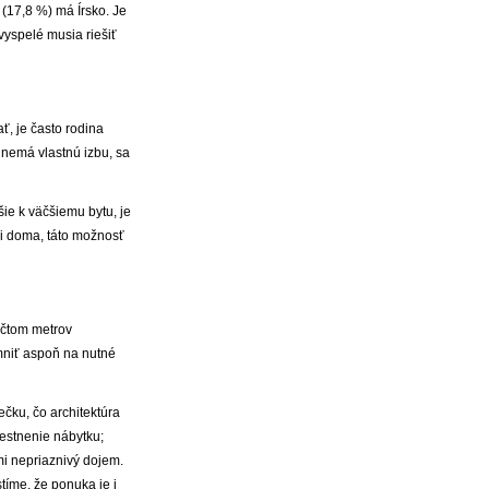
 (17,8 %) má Írsko. Je
 vyspelé musia riešiť
ť, je často rodina
 nemá vlastnú izbu, sa
šie k väčšiemu bytu, je
mi doma, táto možnosť
očtom metrov
mniť aspoň na nutné
ečku, čo architektúra
estnenie nábytku;
mi nepriaznivý dojem.
tíme, že ponuka je i