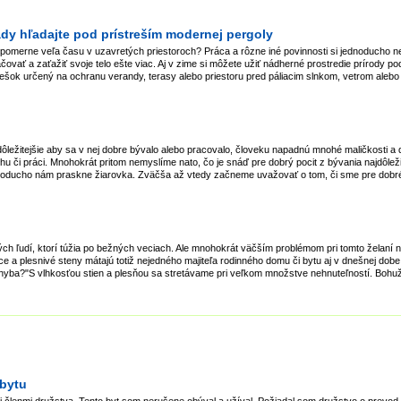
ady hľadajte pod prístreším modernej pergoly
í pomerne veľa času v uzavretých priestoroch? Práca a rôzne iné povinnosti si jednoducho 
ovať a zaťažiť svoje telo ešte viac. Aj v zime si môžete užiť nádherné prostredie prírody 
strešok určený na ochranu verandy, terasy alebo priestoru pred páliacim slnkom, vetrom ale
ležitejšie aby sa v nej dobre bývalo alebo pracovalo, človeku napadnú mnohé maličkosti a de
dychu či práci. Mnohokrát pritom nemyslíme nato, čo je snáď pre dobrý pocit z bývania najdôle
ednoducho nám praskne žiarovka. Zväčša až vtedy začneme uvažovať o tom, či sme pre dobré 
ch ľudí, ktorí túžia po bežných veciach. Ale mnohokrát väčším problémom pri tomto želaní n
ce a plesnivé steny mátajú totiž nejedného majiteľa rodinného domu či bytu aj v dnešnej dobe
chyba?"S vlhkosťou stien a plesňou sa stretávame pri veľkom množstve nehnuteľností. Bohuži
 bytu