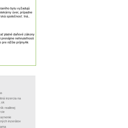
starého bytu vyžadujú
otekárny úver, prípadne
ská spoločnosť. Iná..
avať platné daňové zákony
i prenájme nehnuteľnosti
 pre nižšie príjmyAk
ás
itná inzercia na
.sk
ík realitnej
rcie
aznenie
itných inzerátov
lama