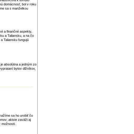
vlastníctva k tomuto
čnú domácnosť, bol v roku
 sme sa s manželkou
ké a finančné aspekty,
ku a Taliansku, a na čo
 a Taliansku fungujú
 je absolútna a jedným zo
vyprataní bytov dlžníkov,
snažíme sa ho urobiť čo
mov; akiste zaváži aj
z možnosti..