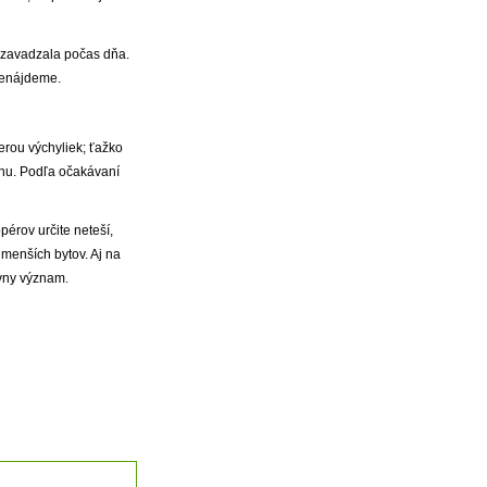
nezavadzala počas dňa.
 nenájdeme.
erou výchyliek; ťažko
rhu. Podľa očakávaní
pérov určite neteší,
menších bytov. Aj na
ívny význam.