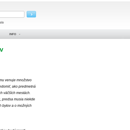
slo
INFO
 v
 mu venuje množstvo
uvedomiť, ako predmetná
ých väčších mestách.
u, predsa musia niekde
h bytov a o možných