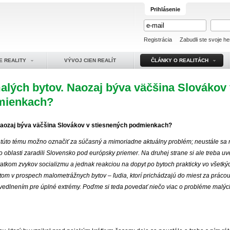
Prihlásenie
Registrácia
Zabudli ste svoje he
E REALITY
VÝVOJ CIEN REALÍT
ČLÁNKY O REALITÁCH
alých bytov. Naozaj býva väčšina Slovákov
mienkach?
Naozaj býva väčšina Slovákov v stiesnených podmienkach?
 túto tému možno označiť za súčasný a mimoriadne aktuálny problém; neustále sa
to oblasti zaradili Slovensko pod európsky priemer. Na druhej strane si ale treba 
statkom zvykov socializmu a jednak reakciou na dopyt po bytoch prakticky vo všetk
om v prospech malometrážnych bytov – ľudia, ktorí prichádzajú do miest za práco
vedlnením pre úplné extrémy. Poďme si teda povedať niečo viac o probléme malýc