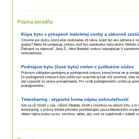
Právna poradňa
Kúpa bytu v prospech maloletej osoby a zákonné zast
Chceme pre dcéru, ktorá ešte nedosiahla 18 rokov, kúpiť byt ako odmenu k mat
podpis? Alebo kto podpisuje zmluvu, keď byt nadobudne naša dcéra. Niekde som
Ďakujem za odpoveď. Jana Š., Nitra Maloletý zmluvu nepodpisuje V samotnom
nehnuteľnosti...
Podnájom bytu (časti bytu) nielen v judikatúre súdov
Právnym základom podnájmu je podnájomná zmluva, ktorej forma nie je predpí
že podnájomná zmluva k bytu môže byť uzavretá aj inak než písomne, teda 
dať výpoveď zo strany prenajímateľa. Pre vznik podnájomného vzťahu je pot
podnájomného..
Timesharing - atypická forma nájmu nehnuteľností
Iste sa už mnohí z vás, vážení čitatelia, stretli s novinkou na našom trhu, a t
timesharing, o právny inštitút pôvodne pochádzajúci spoza Atlantického oc
oblasť nájmu práva na tzv. sezónne, alebo, aby sme sa vyjadrovali v súlade 