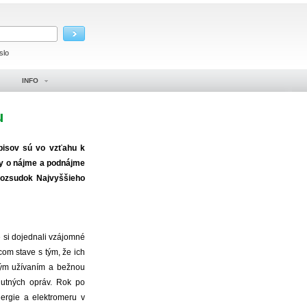
slo
INFO
u
pisov sú vo vzťahu k
vy o nájme a podnájme
(rozsudok Najvyššieho
e si dojednali vzájomné
om stave s tým, že ich
lým užívaním a bežnou
nutných opráv. Rok po
nergie a elektromeru v