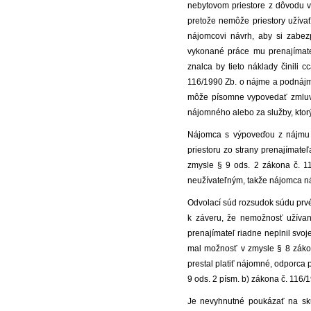
nebytovom priestore z dôvodu v
pretože nemôže priestory užíva
nájomcovi návrh, aby si zabezp
vykonané práce mu prenajímat
znalca by tieto náklady činili
116/1990 Zb. o nájme a podnájm
môže písomne vypovedať zmluvu
nájomného alebo za služby, ktor
Nájomca s výpoveďou z nájmu n
priestoru zo strany prenajímate
zmysle § 9 ods. 2 zákona č. 116
neužívateľným, takže nájomca n
Odvolací súd rozsudok súdu prvé
k záveru, že nemožnosť užívan
prenajímateľ riadne neplnil svo
mal možnosť v zmysle § 8 zákon
prestal platiť nájomné, odporca
9 ods. 2 písm. b) zákona č. 116/
Je nevyhnutné poukázať na sku