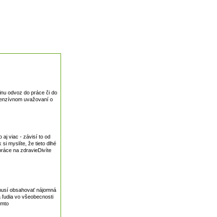
dinu odvoz do práce či do
intenzívnom uvažovaní o
j viac - závisí to od
i myslíte, že tieto dlhé
 práce na zdravieDivíte
 musí obsahovať nájomná
a ľudia vo všeobecnosti
omto