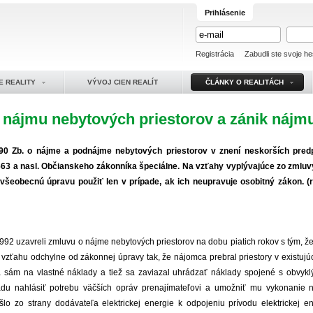
Prihlásenie
Registrácia
Zabudli ste svoje he
E REALITY
VÝVOJ CIEN REALÍT
ČLÁNKY O REALITÁCH
 nájmu nebytových priestorov a zánik nájm
90 Zb. o nájme a podnájme nebytových priestorov v znení neskorších pred
3 a nasl. Občianskeho zákonníka špeciálne. Na vzťahy vyplývajúce zo zmlu
všeobecnú úpravu použiť len v prípade, ak ich neupravuje osobitný zákon. 
992 uzavreli zmluvu o nájme nebytových priestorov na dobu piatich rokov s tým, ž
vzťahu odchylne od zákonnej úpravy tak, že nájomca prebral priestory v existujúc
á sám na vlastné náklady a tiež sa zaviazal uhrádzať náklady spojené s obvyk
du nahlásiť potrebu väčších opráv prenajímateľovi a umožniť mu vykonanie 
o zo strany dodávateľa elektrickej energie k odpojeniu prívodu elektrickej e