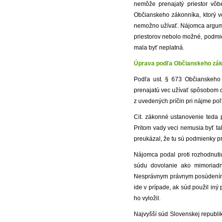
nemôže prenajatý priestor vô
Občianskeho zákonníka, ktorý v
nemožno užívať. Nájomca argume
priestorov nebolo možné, podmie
mala byť neplatná.
Úprava podľa Občianskeho zák
Podľa ust. § 673 Občianskeho 
prenajatú vec užívať spôsobom 
z uvedených príčin pri nájme po
Cit. zákonné ustanovenie teda 
Pritom vady veci nemusia byť ta
preukázal, že tu sú podmienky p
Nájomca podal proti rozhodnut
súdu dovolanie ako mimoriadn
Nesprávnym právnym posúdením ve
ide v prípade, ak súd použil iný
ho vyložil.
Najvyšší súd Slovenskej republi