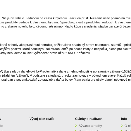
je nič ľahšie. Jednoduchá cesta k bývaniu. Stačí len prísť. Riešenie ušité priamo na mier
ôzne produkty vedúce k vlastnému bývaniu.Spôsobov, ciest a produktov vedúcich k vlastném
 o získanie nového bytu či domu, ale aj napríklad o kúpu zariadenia, stavbu garáže či bazén
čakané nehody ako prasknuté potrubie, požiar alebo spadnutý strom na strechu sa môžu pripl
jšími pocitmi, ktoré nami hýbu sú strach, chtíč po pocite istoty a bezpečia, alebo pre niek
náď nikdy nebudeme musieť vyžadovať protislužbu? ÁNO. Každému..
eVýška sadzby daneNovinkyProblematika dane z nehnuteľností je upravená v zákone č.582/
ďalej len "zákon"). V podstate sa teda už tri roky zachováva v pôvodnom stave. Každý rok
ností:daň z pozemkov,daň zo stavieb,a daň z bytov (kam patria pre účely dane i nebytové pr
y
Vývoj cien realít
Články o realitách
Info
ie
Bývanie a reality
O n