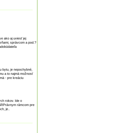
 ako aj uviesť jej
rárňami, správcom a pod.?
adobúdateľa
u bytu, je nepochybné,
jmu a to najmä možnosť
mä - pre kreáciu
ých rokov. Ide o
 a SRPrávnym rámcom pre
h, je..