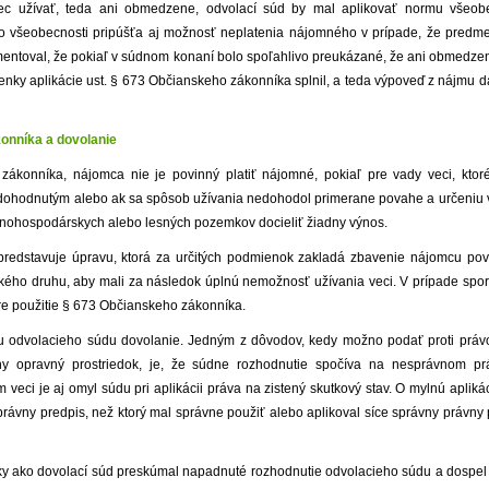
bec užívať, teda ani obmedzene, odvolací súd by mal aplikovať normu všeob
o všeobecnosti pripúšťa aj možnosť neplatenia nájomného v prípade, že predme
ntoval, že pokiaľ v súdnom konaní bolo spoľahlivo preukázané, že ani obmedze
nky aplikácie ust. § 673 Občianskeho zákonníka splnil, a teda výpoveď z nájmu 
onníka a dovolanie
zákonníka, nájomca nie je povinný platiť nájomné, pokiaľ pre vady veci, ktor
dohodnutým alebo ak sa spôsob užívania nedohodol primerane povahe a určeniu 
ľnohospodárskych alebo lesných pozemkov docieliť žiadny výnos.
predstavuje úpravu, ktorá za určitých podmienok zakladá zbavenie nájomcu povi
kého druhu, aby mali za následok úplnú nemožnosť užívania veci. V prípade spor
re použitie § 673 Občianskeho zákonníka.
iu odvolacieho súdu dovolanie. Jedným z dôvodov, kedy možno podať proti práv
y opravný prostriedok, je, že súdne rozhodnutie spočíva na nesprávnom pr
ci je aj omyl súdu pri aplikácii práva na zistený skutkový stav. O mylnú apliká
 právny predpis, než ktorý mal správne použiť alebo aplikoval síce správny právny
ky ako dovolací súd preskúmal napadnuté rozhodnutie odvolacieho súdu a dospel 