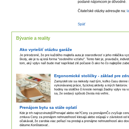
podané nájomcom je dôvodné.
Čitateľské otázky adresujte na:
l
Späť
Bývanie a reality
Ako vyriešiť otázku garáže
Je prirodzené, že pre každého majiteľa auta je starostlivosť o jeho miláčika vy
školy, ale je tu aj istá forma "osobného vzťahu". Tento fakt je, pravdaže, ind
tom, aký vplyv naň bude mať napríklad zlé počasie či ako ho čo najlepšie zab
Ergonomické stoličky - základ pre zd
Zamysleli ste sa niekedy nad tým, koľko času denne s
vykonávanej práce, fyzickej aktivity a iných faktorov
hodiny na stoličke či kresle nemajú žiadny vplyv na v
sa, že sedavý spôsob života má veľmi..
Prenájom bytu sa stále oplatí
Kde je trh najrozvinutejšíPrenajať alebo nie?Ceny za prenájomČo zvyšuje c
zmluva Ceny za prenájom nehnuteľností klesajú alebo stúpajú v závislosti od 
očakávali, že zarobia viac peňazí na predaji a prenájme nehnuteľností ako do
dátume.Konštatovať..