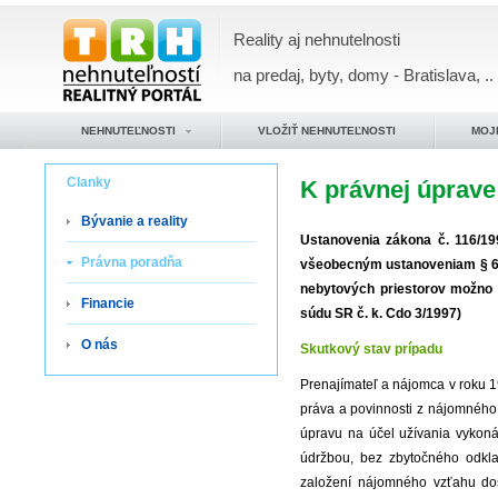
Reality aj nehnutelnosti
na predaj, byty, domy - Bratislava, ..
NEHNUTEĽNOSTI
VLOŽIŤ NEHNUTEĽNOSTI
MOJ
Clanky
K právnej úprave
Bývanie a reality
Ustanovenia zákona č. 116/19
Právna poradňa
všeobecným ustanoveniam § 66
nebytových priestorov možno 
Financie
súdu SR č. k. Cdo 3/1997)
O nás
Skutkový stav prípadu
Prenajímateľ a nájomca v roku 1
práva a povinnosti z nájomného 
úpravu na účel užívania vykon
údržbou, bez zbytočného odkla
založení nájomného vzťahu došl