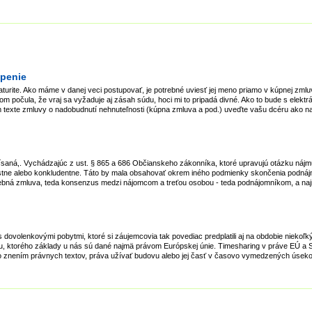
úpenie
urite. Ako máme v danej veci postupovať, je potrebné uviesť jej meno priamo v kúpnej zmluve
 počula, že vraj sa vyžaduje aj zásah súdu, hoci mi to pripadá divné. Ako to bude s elekt
 texte zmluvy o nadobudnutí nehnuteľnosti (kúpna zmluva a pod.) uveďte vašu dcéru ako n
saná,. Vychádzajúc z ust. § 865 a 686 Občianskeho zákonníka, ktoré upravujú otázku nájm
ústne alebo konkludentne. Táto by mala obsahovať okrem iného podmienky skončenia podná
rebná zmluva, teda konsenzus medzi nájomcom a treťou osobou - teda podnájomníkom, a naj
o s dovolenkovými pobytmi, ktoré si záujemcovia tak povediac predplatili aj na obdobie niekoľk
eánu, ktorého základy u nás sú dané najmä právom Európskej únie. Timesharing v práve EÚ
so znením právnych textov, práva užívať budovu alebo jej časť v časovo vymedzených úsekoc