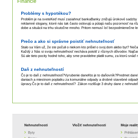
Financie
Problémy s hypotékou?
Problém je na sveteKeď musí zasiahnuť bankaBanky znižujú úrokové sadzby Nie 
reklamné slogany, ktoré nás tak často oslovujú a pútajú našu pozornosť na r
dobe a situácii na trhu skutočne mnoho. Pritom nemusí ísť bezpodmienečne len
Prečo a ako si správne poistiť nehnuteľnosť
Stalo sa Vám už, že ste počuli o niekom kto prišiel o svoj dom alebo byt? Ne
Každý z Nás si svoju nehnuteľnosť necháva poistiť z rôznych dôvodov. Najčaste
Sú ale tieto pocity hodné toho, aby sme pravidelne platili sumu, za ktorú s
Daň z nehnuteľností
Čo je to daň z nehnuteľností?Vyrubenie daneKto je to daňovník?Predmet dan
daniach a miestnom poplatku za komunálne odpady a drobné stavebné odpady (
úpravy.Čo je to daň z nehnuteľností? Zákon rozlišuje 3 druhy dane z nehnuteľ
Nehnuteľnosti
Vložiť nehnuteľnosti
Moje realit
Byty
Prihlásen