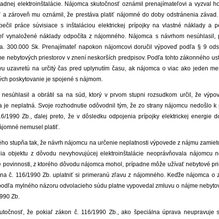
adnej elektroinštalácie. Nájomca skutočnosť oznámil prenajímateľovi a vyzval h
ť a zároveň mu oznámil, že prestáva platiť nájomné do doby odstránenia závad. 
ečil práce súvisiace s inštaláciou elektrickej prípojky na vlastné náklady a p
eľ vynaložené náklady odpočíta z nájomného. Nájomca s návrhom nesúhlasil,
 cca. 300.000 Sk. Prenajímateľ napokon nájomcovi doručil výpoveď podľa § 9 ods
e nebytových priestorov v znení neskorších predpisov. Podľa tohto zákonného us
 uzavretú na určitý čas pred uplynutím času, ak nájomca o viac ako jeden me
ých poskytovanie je spojené s nájmom.
esúhlasil a obrátil sa na súd, ktorý v prvom stupni rozsudkom určil, že výp
ľa je neplatná. Svoje rozhodnutie odôvodnil tým, že zo strany nájomcu nedošlo k 
/1990 Zb., ďalej preto, že v dôsledku odpojenia prípojky elektrickej energie do
ájomné nemusel platiť.
ho stupňa tak, že návrh nájomcu na určenie neplatnosti výpovede z nájmu zamieto
ia objektu z dôvodu nevyhovujúcej elektroinštalácie neoprávňovala nájomcu ne
je povinnosti, z ktorého dôvodu nájomca mohol, prípadne môže užívať nebytové pr
a č. 116/1990 Zb. uplatniť si primeranú zľavu z nájomného. Keďže nájomca o z
 podľa mylného názoru odvolacieho súdu platne vypovedal zmluvu o nájme nebytov
1990 Zb.
točnosť, že pokiaľ zákon č. 116/1990 Zb., ako špeciálna úprava neupravuje s