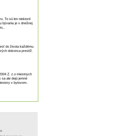
u. To sú len niektoré
u bývaniu je v dnešnej
u,..
iesť do života každému.
torých dokonca prestíž.
2004 Z. z.o miestnych
 sa ale dejú jemné
iestory v bytovom..
ás