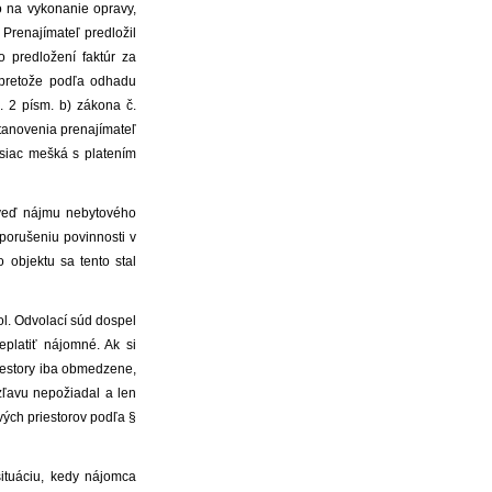
o na vykonanie opravy,
Prenajímateľ predložil
o predložení faktúr za
 pretože podľa odhadu
. 2 písm. b) zákona č.
tanovenia prenajímateľ
siac mešká s platením
oveď nájmu nebytového
porušeniu povinnosti v
 objektu sa tento stal
l. Odvolací súd dospel
platiť nájomné. Ak si
iestory iba obmedzene,
ľavu nepožiadal a len
ých priestorov podľa §
ituáciu, kedy nájomca