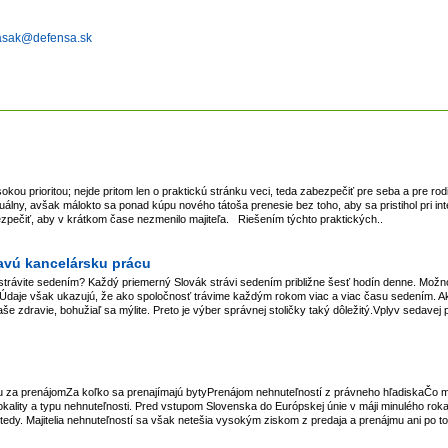
asak@defensa.sk
sokou prioritou; nejde pritom len o praktickú stránku veci, teda zabezpečiť pre seba a pre ro
ividuálny, avšak málokto sa ponad kúpu nového tátoša prenesie bez toho, aby sa pristihol pri 
ezpečiť, aby v krátkom čase nezmenilo majiteľa. Riešením týchto praktických..
ravú kancelársku prácu
trávite sedením? Každý priemerný Slovák strávi sedením približne šesť hodín denne. Možno a
. Údaje však ukazujú, že ako spoločnosť trávime každým rokom viac a viac času sedením. Ak s
aše zdravie, bohužiaľ sa mýlite. Preto je výber správnej stoličky taký dôležitý.Vplyv sedavej
enu za prenájomZa koľko sa prenajímajú bytyPrenájom nehnuteľností z právneho hľadiskaČo
lokality a typu nehnuteľnosti. Pred vstupom Slovenska do Európskej únie v máji minulého rok
vtedy. Majitelia nehnuteľností sa však netešia vysokým ziskom z predaja a prenájmu ani po t