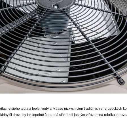
jlacnejšieho tepla a teplej vody aj v čase nízkych cien tradičných energetických ko
triny či dreva by tak tepelné čerpadlá stále boli jasným víťazom na rebríku porov