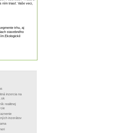
 ním triasť. Vaše veci,
segmente trhu, aj
tiach stavebného
jším.Ekologické
ás
itná inzercia na
.sk
ík realitnej
rcie
aznenie
itných inzerátov
lama
neri