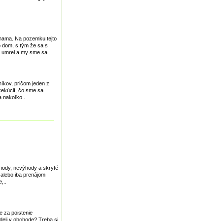
 mama. Na pozemku tejto
to dom, s tým že sa s
 umrel a my sme sa..
íkov, pričom jeden z
exekúcií, čo sme sa
a nakoľko..
ýhody, nevýhody a skryté
 alebo iba prenájom
,..
e za poistenie
ideli v obchode? Treba si