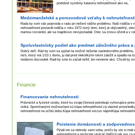
podobné systémy katastra nehnuteľností ako na..
Medzimanželské a porozvodové vzťahy k nehnuteľnost
Rada by som vás poprosila o radu pri riešení nášho problému. Naši rodičia v
nehnuteľnosti postavili rodičia v roku 1972 nový dom, ktorý je obývateľný, ote
mamou rozviedol, ale sa majetkovo nevyporiadali. Otec sa znovu oženil a v 
Spoluvlastnícky podiel ako predmet záložného práva a
Dobrý deň. Rád by som sa spýtal na možné riešenie nasledovného problému. Mo
nich, ktorý má 1/10 z domu, ju dal pred niekoľkými rokmi založiť a spadla na t
nedávno dozvedeli. Radi by sme to začali riešiť, len nevieme ako. Chceli by sme
Financie
Financovanie nehnutelnosti
Právnické a fyzické osoby, ktoré ku svojej činnosti potrebujú vyhovujúce pri
riziká. Spomínanými možnosťami sú kúpa nehnuteľnosti za vlastné prostriedky
nehnuteľnosti na určitú dobu.Kúpa nehnuteľnosti verzus nájomKúpa nehnuteľnos
Poistenie domácnosti a zodpovednos
Pýtali ste sa niekedy sami seba, prečo by ste si mali
nehnuteľnosti a nechcete utrácať ďalších pár eur za m