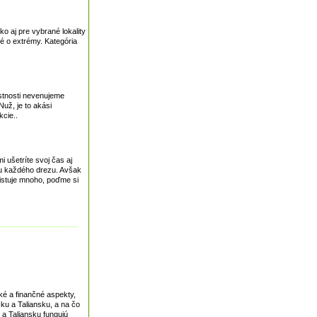
o aj pre vybrané lokality
é o extrémy. Kategória
estnosti nevenujeme
Nuž, je to akási
cie..
 ušetríte svoj čas aj
ťou každého drezu. Avšak
existuje mnoho, poďme si
ké a finančné aspekty,
ku a Taliansku, a na čo
 a Taliansku fungujú