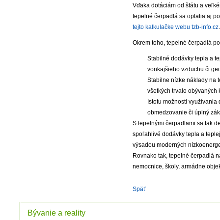
Vďaka dotáciám od štátu a veľké
tepelné čerpadlá sa oplatia aj po
tejto kalkulačke webu tzb-info.cz
.
Okrem toho, tepelné čerpadlá po
Stabilné dodávky tepla a t
vonkajšieho vzduchu či geo
Stabilne nízke náklady na t
všetkých trvalo obývaných 
Istotu možnosti využívania
obmedzovanie či úplný záka
S tepelnými čerpadlami sa tak de
spoľahlivé dodávky tepla a teple
výsadou moderných nízkoenergetic
Rovnako tak, tepelné čerpadlá ná
nemocnice, školy, armádne obje
Späť
Bývanie a reality