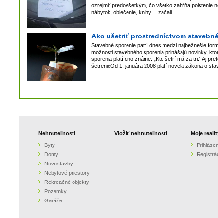
ozrejmiť predovšetkým, čo všetko zahŕňa poistenie neh
nábytok, oblečenie, knihy.... začali..
Ako ušetriť prostredníctvom stavebn
Stavebné sporenie patrí dnes medzi najbežnešie form
možnosti stavebného sporenia prinášajú novinky, kto
sporenia platí ono známe: „Kto šetrí má za tri.“ Aj pr
šetrenieOd 1. januára 2008 platí novela zákona o sta
Nehnuteľnosti
Vložiť nehnuteľnosti
Moje realit
Byty
Prihlásen
Domy
Registrá
Novostavby
Nebytové priestory
Rekreačné objekty
Pozemky
Garáže