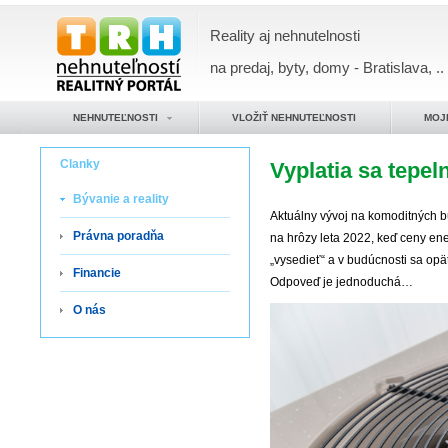
Reality aj nehnutelnosti
na predaj, byty, domy - Bratislava, ..
NEHNUTEĽNOSTI
VLOŽIŤ NEHNUTEĽNOSTI
MOJ
Clanky
Vyplatia sa tepe
Bývanie a reality
Aktuálny vývoj na komoditných b
Právna poradňa
na hrôzy leta 2022, keď ceny ene
„vysedieť“ a v budúcnosti sa op
Financie
Odpoveď je jednoduchá…
O nás