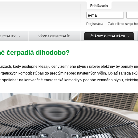
Prihlásenie
Registrácia
Zabudli ste svoje he
E REALITY
VÝVOJ CIEN REALÍT
ČLÁNKY O REALITÁCH
lné čerpadlá dlhodobo?
urzách, kedy postupne klesajú ceny zemného plynu i silovej elektriny by pomaly 
rgetických komodít stúpali do predtým nepredstaviteľných výšin. Oplatí sa teda skúš
äť spoliehať na konvenčné energetické komodity v podobe zemného plynu, elektriny,