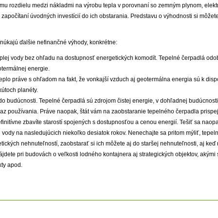
mu rozdielu medzi nákladmi na výrobu tepla v porovnaní so zemným plynom, elektr
 započítaní úvodných investícií do ich obstarania. Predstavu o výhodnosti si môžete
núkajú ďalšie nefinančné výhody, konkrétne:
eplej vody bez ohľadu na dostupnosť energetických komodít. Tepelné čerpadlá odob
termálnej energie.
eplo práve s ohľadom na fakt, že vonkajší vzduch aj geotermálna energia sú k dispo
kútoch planéty.
 do budúcnosti. Tepelné čerpadlá sú zdrojom čistej energie, v dohľadnej budúcnosti
z používania. Práve naopak, štát vám na zaobstaranie tepelného čerpadla prispej
finitívne zbavíte starostí spojených s dostupnosťou a cenou energií. Tešiť sa nao
j vody na nasledujúcich niekoľko desiatok rokov. Nenechajte sa pritom mýliť, tepel
kých nehnuteľností, zaobstarať si ich môžete aj do staršej nehnuteľnosti, aj keď 
jdete pri budovách o veľkosti lodného kontajnera aj strategických objektov, akými s
kty apod.