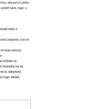
inou, drevom či uhlím,
 urobiť sami, napr. v
erajú teplo z
zícii zadarmo, a to vo
 im teda nehrozí
e.
pak môžete na
né čerpadlá nie sú
nie je zateplená.
ú napr. letiská,