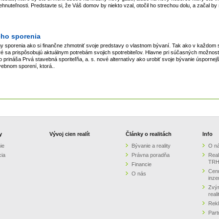
nuteľnosti. Predstavte si, že Váš domov by niekto vzal, otočil ho strechou dolu, a začal by s
ého sporenia
y sporenia ako si finančne zhmotniť svoje predstavy o vlastnom bývaní. Tak ako v každom 
ré sa prispôsobujú aktuálnym potrebám svojich spotrebiteľov. Hlavne pri súčasných možnos
eto prináša Prvá stavebná sporiteľňa, a. s. nové alternatívy ako urobiť svoje bývanie úsporne
vebnom sporení, ktorá..
y
Vývoj cien realít
Články o realitách
Info
ie
Bývanie a reality
O n
cia
Právna poradňa
Real
TRH
Financie
Cenn
O nás
inze
Zvýr
real
Rek
Part