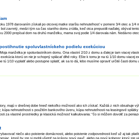
iam
 roku 1978 darovaním získali po otcovej matke staršiu nehnuteľnosť v pomere 3/4 otec a 1/4
c bol zavretý, medzi tým sa čas starého domu zrútila, keď otca prepustili naďalej, obýval ten
roku 2000 prepísal dom na druhú manželku, mama svoj podie 1/4 darovala nám. Nedávno otec
 postihnutie spoluvlastníckeho podielu exekúciou
ja manželka je spoluvlastníkom domu. Ona vlastní 2/10 z domu a ďalej je tam viacej vlastn
o exekúcia ktorú on nie je schopný splácať dlhé roky. Ešte k tomu je na tú 1/10 domu viacej 
 tú 1/10 vyplatiť alebo postupne splatiť, ak sa to dá, lebo musíme opraviť určité časti domu 
estory, majú v dnešnej dobe hneď niekoľko možností ako ich získať. Každá z nich obsahuje v
, kúpa nehnuteľnosti s použitím bankového úveru, kúpa nehnuteľnosti na leasingové splátky
ti za vlastné prostriedky je klasická možnosť kalkulovania: “čo si môžem dovoliť za peniaze
t
 vybavovať niečo ako poistenie domácnosti, alebo poistenie zodpovednosti keď už aj tak platít
esiac, ktoré by ste si mohli ušetriť na krásny nový gauč, alebo na nový koberec ktorý ste v