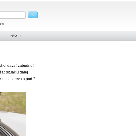
slo
INFO
mohol dávať zabudnúť
ať situáciu ďalej
 uhlia, dreva a pod.?