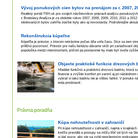
Vývoj ponukových cien bytov na prenájom za r. 2007, 20
Realitný portál TRH.sk pre svojich návštevníkov pripravil analýzu ponukových c
z Bratislavy.Analýza je za obdobie rokov 2007, 2008, 2009, 2010, 2011 a 20
sledovaných bytov zahŕňa staršie byty ako aj novostavby. Podrobnejšie aktuáln
Rekonštrukcia kúpeľne
Kúpeľňa je priestor, v ktorom netrávime počas dňa veľa času. Síce sa tam str
prílišnú pozornosť. Priestor pre našu fantáziu dávame skôr pri zariaďovaní obýva
popoluška medzi miestnosťami, pričom jej postavenie by malo byť oveľa vyšši
Objavte praktické funkcie drezových b
Hľadáte funkčnú a praktickú drezovú batériu, ktorá s
financie a zvýšite komfort pri varení aj pri následn
vybrať si takú batériu nie je vôbec ľahké. V ponuke ná
teda predstaviť..
Právna poradňa
Kúpa nehnuteľnosti v zahraničí
Pri kúpe nehnuteľnosti v zahraničí, najmä v krajinách
keďže pravidlá a postupy sa môžu líšiť od tých na Sl
si dať pozor, aby ste sa vyhli nepríjemným prekvape