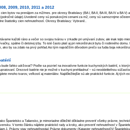
08, 2009, 2010, 2011 a 2012
ien bytov na prenájom za m2/mes. pre okresy Bratislavy (BA I, BA II, BA III, BA IV a BA V) ak
12 (polročné údaje).Uvedené ceny sú ponukovými cenami za m2, ceny sú samozrejme očisten
e štatistiky cien nehnuteľností. Okresy Bratislavy: Vybrané..
etávame každé ráno a večer so svojou tvárou v zrkadle pri umývaní zubov, ale inak tejto mi
čky, spálne či detskej izby. To isté často platí aj pri rekonštrukcii bytu či rodinného domu. 
e, ako by sa zdalo na prvý pohľad.Asi tým najväčším dôvodom prečo sa ľudia boja rekonštruk
atérií
a bude ľahko udržovať? Poďte sa pozrieť na inovatívne funkcie kuchynských batérií, s ktorými
om upratovaní. Drezové batérie nie je možné v kuchyni prehliadnuť – sú neoddeliteľnou súčas
jdete mnoho tvarov, veľkostí aj materiálov. Najdôležitejšie sú ale praktické funkcie. Aj tých 
 ako Španielsko a Taliansko, je mimoriadne dôležité dôkladne preveriť všetky právne, technic
ovensku. V tomto článku nájdete praktické rady a kroky, ako preveriť nehnuteľnosť v Španiels
niam.1. Právny stav nehnuteľnostia) Právne dokumenty (Kataster nehnuteľností)V Španielsku