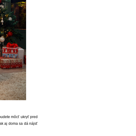
 budete môcť ukryť pred
šak aj doma sa dá nájsť