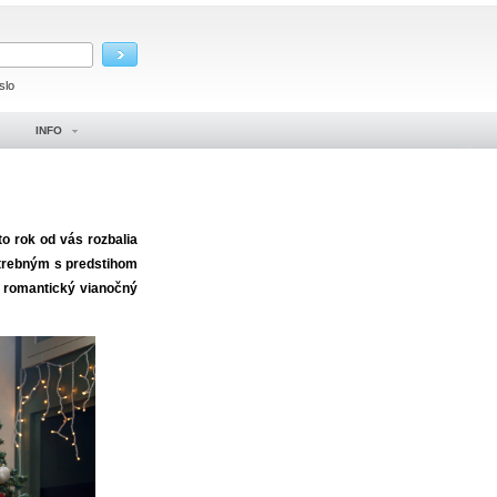
slo
INFO
o rok od vás rozbalia
otrebným s predstihom
si romantický vianočný