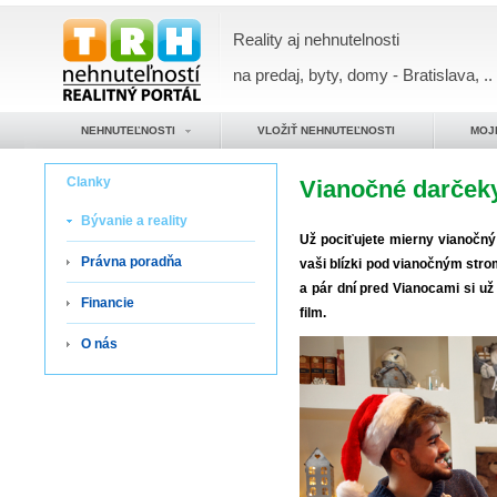
Reality aj nehnutelnosti
na predaj, byty, domy - Bratislava, ..
NEHNUTEĽNOSTI
VLOŽIŤ NEHNUTEĽNOSTI
MOJ
Clanky
Vianočné darčeky
Bývanie a reality
Už pociťujete mierny vianočný 
Právna poradňa
vaši blízki pod vianočným st
a pár dní pred Vianocami si už 
Financie
film.
O nás