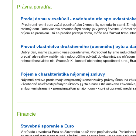
Právna poradňa
Predaj domu v exekúcii - nadobudnutie spoluvlastníck
Pred tromi rokmi som začal podnikať ako živnostník, no nedarilo sa mi. Z mojej
rodinný dom. Dom vlastnia dovedna štyri osoby, ja v jednej štvrtine. V rámc
príjem za prenájom. Dá sa predísť predaju domu, môže nás žalovať firma, kto
Prevod vlastníctva družstevného (obecného) bytu a da
Dobrý deň, máme záujem o vaše poradenstvo. Potrebovali by sme radu ohľado
predať, ale realitný maklér nám odporučil ho odkúpiť do vlastníctva s ohľadom
nehnuteľnosti alebo nie. Svetozár K., konateľ obchodnej spoločnosti s.r.o., 
Pojem a charakteristika nájomnej zmluvy
Nájomná zmluva predstavuje dvojstranný konsenzuálny právny úkon, na zákl
všeobecné náležitosti právnych úkonov (§ 34 a nasl. Občianskeho zákonník
zmluvnými stranami - prenajímateľom a nájomcom - ktoré si upravujú medzi se
Financie
Stavebné sporenie a Euro
V prípade zavedenia Eura na Slovensku sa už toho popísalo veľa. Poslednou 
pri zavedení tejto meny taktiež dôležité. Veľa spoluobčanov si na svoje býva