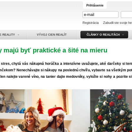
Prihlásenie
Registrácia
Zabudli ste svoje he
E REALITY
VÝVOJ CIEN REALÍT
ČLÁNKY O REALITÁCH
 majú byť praktické a šité na mieru
stres, chytá vás nákupná horúčka a intenzívne uvažujete, aké darčeky si tent
romčekom? Nenechávajte si nákupy na poslednú chvíľu, vybavte sa všetkým p
len nalejte varené víno, na tanier dajte medovníky, vyložte si nohy a pozrite 