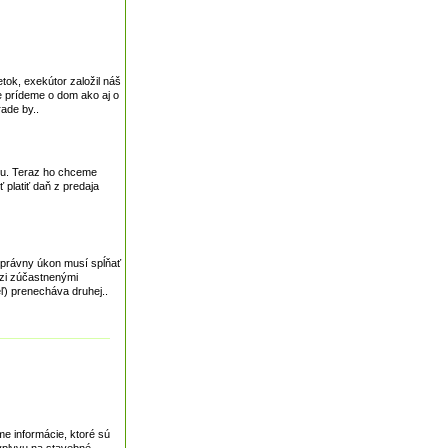
tok, exekútor založil náš
e prídeme o dom ako aj o
ade by..
iu. Teraz ho chceme
 platiť daň z predaja
právny úkon musí spĺňať
zi zúčastnenými
ľ) prenecháva druhej..
e informácie, ktoré sú
 vplyvu na stavebné