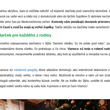
velou skrýšou, kam si môžete odložiť už kúpené darčeky pod vianočný stromček
rčená na vaše veci a nikto iný z domácnosti vám do týchto šuplíkov či skriniek necho
íde jeho čas po štedrovečernej večeri.
Komody vám ponúkajú dostatok priestoru,
h častí a zväčša majú aj veľké šuplíky.
Takže skrýšu na darčeky máte vyriešenú!
darček pre každého z rodiny
znivého nakupovania darčekov v štýle "beriem všetko, čo mi príde pod ruku", s
materiálne doma všetko, čo potrebuje a čo chce.
Vianoce sú teda o robení rado
mozrejme, neopomeňte praktickú stránku, aby boli aj využiteľné a nesadal na ne z
Vianoce sú
nástenné plagáty
, ktoré aktuálne dominujú ako interiérové dekorácie 
, abstraktný, malý, veľký, v ráme i bez neho. Možností je mnoho a vám už len zos
lagát vyberáte, aký konkrétny kúsok zvolíte. Ak sa trafíte do štýlu, uvidíte tú r
gát vidieť vedľa neho aj vašu tvár. A presne o tom je čaro Vianoc!