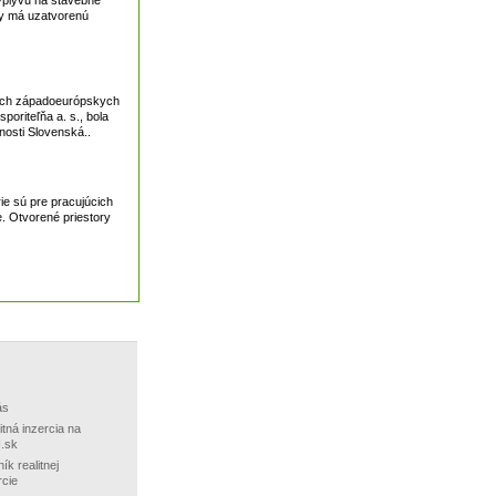
iky má uzatvorenú
elých západoeurópskych
oriteľňa a. s., bola
nosti Slovenská..
ie sú pre pracujúcich
. Otvorené priestory
ás
itná inzercia na
.sk
ík realitnej
rcie