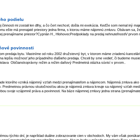
eho podielu
 činnosti mi zostali len dlhy, a čo čert nechcel, došla mi exekúcia. Keďže som nemal iný maje
i domu ešte má prenajaté priestory jedna firma, s ktorou máme nájomnú zmluvu. Obávam sa, ž
rej prenajímame priestor?Cyprián H., HlohovecPredpoklady na predaj nehnuteľnostiV prvom r
ňové povinnosti
m predaja bytu. Vlastníme od roku 2002 družstevný byt, v ktorom máme zriadenú kancelár
 na lepšiu možnosť jeho prípadného ďalšieho predaja. Chceli by sme vedieť, či budeme musieť
Bratislava Občianskoprávny režim a režim daňový Predmetná otázka súvisí v prvom..
ade ktorého vzniká nájomný vzťah medzi prenajímateľom a nájomcom. Nájomná zmluva ako 
a). Predmetnou právnou skutočnosťou akou je nájomná zmluva kreuje sa nájomný vzťah med
bou svoje vzájomné práva a povinnosti. Na báze nájomnej zmluvy jedna strana (prenajímate
témou týchto dní, je napríklad duálne zobrazovanie cien v obchodoch. My vám však ponúkam
nie sporí prostredníctvom stavebného sporenia. Ako to bude v prípade zavedenia Eura a jeho