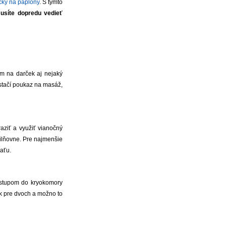
čky na paplóny
. S týmto
usíte dopredu vedieť
om na darček aj nejaký
 stačí poukaz na masáž,
aziť a využiť vianočný
silňovne. Pre najmenšie
ťaťu.
vstupom do kryokomory
ok pre dvoch a možno to