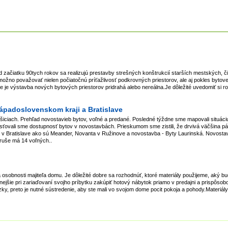
 začiatku 90tych rokov sa realizujú prestavby strešných konštrukcií starších mestských, 
 možno považovať nielen počiatočnú príťažlivosť podkrovných priestorov, ale aj pokles bytov
 je výstavba nových bytových priestorov pridrahá alebo nereálna.Je dôležité uvedomiť si ro
Západoslovenskom kraji a Bratislave
ošiciach. Prehľad novostavieb bytov, voľné a predané. Posledné týždne sme mapovali situáciu
sťovali sme dostupnosť bytov v novostavbách. Prieskumom sme zistili, že drvivá väčšina p
ov v Bratislave ako sú Meander, Novanta v Ružinove a novostavba - Byty Laurinská. Novost
oruše má 14 voľných..
 osobnosti majiteľa domu. Je dôležité dobre sa rozhodnúť, ktoré materiály použijeme, aký bu
nejšie pri zariaďovaní svojho príbytku zakúpiť hotový nábytok priamo v predajni a prispôsob
ázky, preto je nutné sústredenie, aby ste mali vo svojom dome pocit pokoja a pohody.Materiál