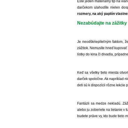
Ešte jeden materiálny tip na via
darčekom ulahodíte nielen dos
rozmery, na aký paplón vlastne
Nezabúdajte na zážitky
Je neodškriepiteľným faktom, že
zážitok. Nemusíte hneď kupovať 
lístky do kina či divadla, prípad
Keď sa všetky tieto miesta otvo
darček spoločne. Ak napríklad ni
deti sú k dispozícii rôzne lekcie 
Fantázii sa medze nekladú. Zá
alebo ju zoberiete na lietanie v tu
budete práve vy, kto bude tieto 