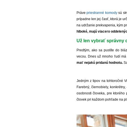
Práve
priestranné komody
sú sk
prípadne len jej časť, ktorá je u
na udržanie prekvapenia, kým pr
hlboké, majú viacero oddelenýc
Už len vybrať správny 
Predtým, ako sa pustíte do blá
vecou. Dnes už mnoho ľudí má 
mať nejakú pridanú hodnotu.
Sa
Jedným z tipov na tohtoročné 
Farebný, čiernobiely, konkrétny
osobnosti človeka, pre ktorého p
človek pri každom pohľade na pla