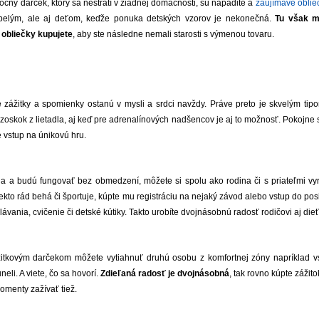
nočný darček, ktorý sa nestratí v žiadnej domácnosti, sú nápadité a
zaujímavé oblie
pelým, ale aj deťom, keďže ponuka detských vzorov je nekonečná.
Tu však m
 obliečky kupujete
, aby ste následne nemali starosti s výmenou tovaru.
 zážitky a spomienky ostanú v mysli a srdci navždy. Práve preto je skvelým tip
zoskok z lietadla, aj keď pre adrenalínových nadšencov je aj to možnosť. Pokojne
ne vstup na únikovú hru.
ria a budú fungovať bez obmedzení, môžete si spolu ako rodina či s priateľmi vyr
ekto rád behá či športuje, kúpte mu registráciu na nejaký závod alebo vstup do po
plávania, cvičenie či detské kútiky. Takto urobíte dvojnásobnú radosť rodičovi aj die
žitkovým darčekom môžete vytiahnuť druhú osobu z komfortnej zóny napríklad 
neli. A viete, čo sa hovorí.
Zdieľaná radosť je dvojnásobná
, tak rovno kúpte zážit
momenty zažívať tiež.