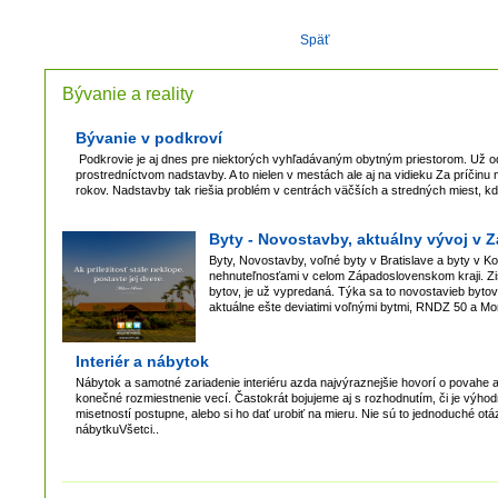
Späť
Bývanie a reality
Bývanie v podkroví
Podkrovie je aj dnes pre niektorých vyhľadávaným obytným priestorom. Už od
prostredníctvom nadstavby. A to nielen v mestách ale aj na vidieku Za príčinu
rokov. Nadstavby tak riešia problém v centrách väčších a stredných miest, kde
Byty - Novostavby, aktuálny vývoj v 
Byty, Novostavby, voľné byty v Bratislave a byty v K
nehnuteľnosťami v celom Západoslovenskom kraji. Zi
bytov, je už vypredaná. Týka sa to novostavieb byt
aktuálne ešte deviatimi voľnými bytmi, RNDZ 50 a M
Interiér a nábytok
Nábytok a samotné zariadenie interiéru azda najvýraznejšie hovorí o povahe a
konečné rozmiestnenie vecí. Častokrát bojujeme aj s rozhodnutím, či je výhod
misetností postupne, alebo si ho dať urobiť na mieru. Nie sú to jednoduché ot
nábytkuVšetci..