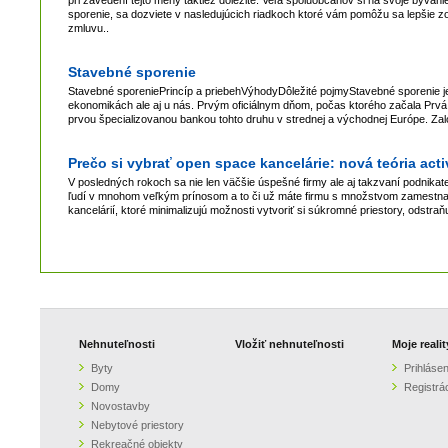
sporenie, sa dozviete v nasledujúcich riadkoch ktoré vám pomôžu sa lepšie zor
zmluvu..
Stavebné sporenie
Stavebné sporeniePrincíp a priebehVýhodyDôležité pojmyStavebné sporenie je
ekonomikách ale aj u nás. Prvým oficiálnym dňom, počas ktorého začala Prvá s
prvou špecializovanou bankou tohto druhu v strednej a východnej Európe. Zalo
Prečo si vybrať open space kancelárie: nová teória act
V posledných rokoch sa nie len väčšie úspešné firmy ale aj takzvaní podnikate
ľudí v mnohom veľkým prínosom a to či už máte firmu s množstvom zamestnanc
kancelárií, ktoré minimalizujú možnosti vytvoriť si súkromné priestory, odstraňuj
Nehnuteľnosti
Vložiť nehnuteľnosti
Moje realit
Byty
Prihlásen
Domy
Registrá
Novostavby
Nebytové priestory
Rekreačné objekty