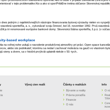
ientovať v tejto problematike.Kto a ako si sporíPribližne tretina občanov Slovenskej republ
 dnes jedným z najefektívnejších nástrojov financovania bytovej výstavby nielen vo vysp
tavebná sporiteľňa, a. s., vykonávať svoju činnosť, bol 16. november 1992. Prvá stavebná sp
žili ju tri renomované európske bankové domy: Slovenská štátna sporiteľňa, š.p.ú. (v súčas
ivity-based workplace
lia na voľnej nohe usilujú o navodenie produktívnej atmosféry pri práci. Open space kancelár
ov, alebo ste podnikateľ, ktorému sa nedarí zachovať motiváciu na gauči vo vlastnom byte
ú steny a dvere, sa v histórii prvýkrát uplatnili niekde v 50.-tych..
y
Vývoj cien realít
Články o realitách
Info
ie
Bývanie a reality
O n
cia
Právna poradňa
Real
TRH
Financie
Cenn
O nás
inze