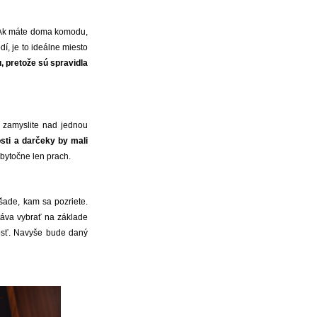
. Ak máte doma komodu,
dí, je to ideálne miesto
 pretože sú spravidla
a zamyslite nad jednou
sti a darčeky by mali
bytočne len prach.
všade, kam sa pozriete.
táva vybrať na základe
adosť. Navyše bude daný