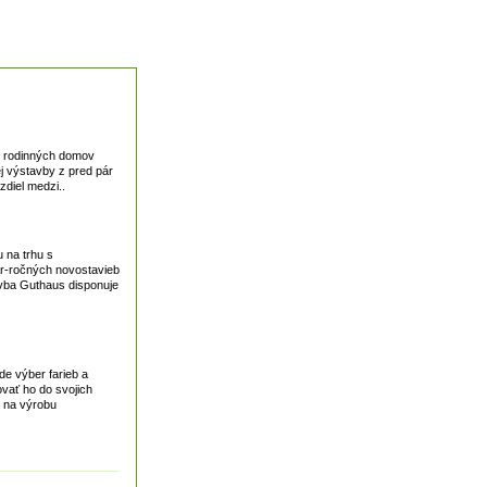
či rodinných domov
ej výstavby z pred pár
zdiel medzi..
 na trhu s
ár-ročných novostavieb
avba Guthaus disponuje
de výber farieb a
ovať ho do svojich
y na výrobu