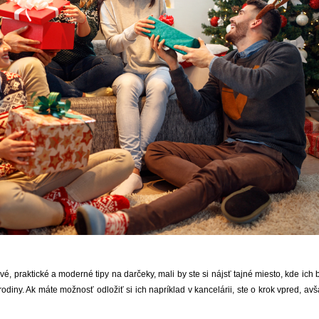
 praktické a moderné tipy na darčeky, mali by ste si nájsť tajné miesto, kde ich
diny. Ak máte možnosť odložiť si ich napríklad v kancelárii, ste o krok vpred, av