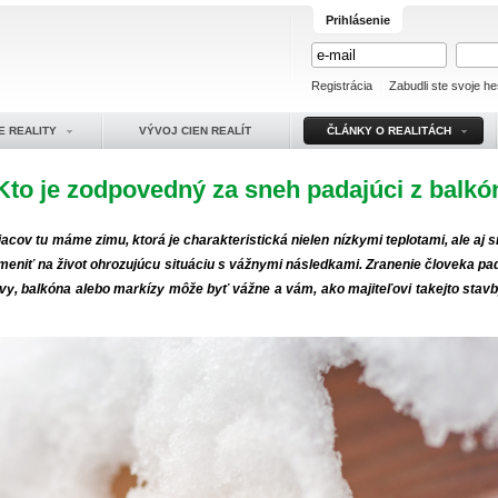
Prihlásenie
Registrácia
Zabudli ste svoje he
E REALITY
VÝVOJ CIEN REALÍT
ČLÁNKY O REALITÁCH
: Kto je zodpovedný za sneh padajúci z balk
cov tu máme zimu, ktorá je charakteristická nielen nízkymi teplotami, ale aj
emeniť na život ohrozujúcu situáciu s vážnymi následkami. Zranenie človeka p
y, balkóna alebo markízy môže byť vážne a vám, ako majiteľovi takejto stavb