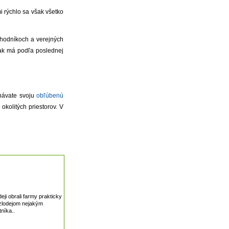
i rýchlo sa však všetko
chodníkoch a verejných
šak má podľa poslednej
tnávate svoju
obľúbenú
okolitých priestorov. V
ji obrali farmy prakticky
u zlodejom nejakým
níka..