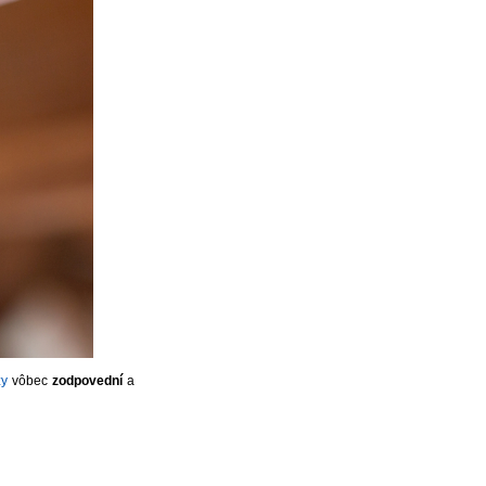
zy
vôbec
zodpovední
a