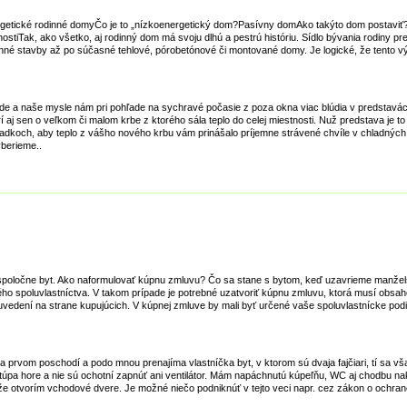
ické rodinné domyČo je to „nízkoenergetický dom?Pasívny domAko takýto dom postaviť?Z
ak, ako všetko, aj rodinný dom má svoju dlhú a pestrú históriu. Sídlo bývania rodiny pr
né stavby až po súčasné tehlové, pórobetónové či montované domy. Je logické, že tento vývo
úde a naše mysle nám pri pohľade na sychravé počasie z poza okna viac blúdia v predstavác
rí aj sen o veľkom či malom krbe z ktorého sála teplo do celej miestnosti. Nuž predstava je t
riadkoch, aby teplo z vášho nového krbu vám prinášalo príjemne strávené chvíle v chladnýc
yberieme..
 spoločne byt. Ako naformulovať kúpnu zmluvu? Čo sa stane s bytom, keď uzavrieme manžels
ého spoluvlastníctva. V takom prípade je potrebné uzatvoriť kúpnu zmluvu, ktorá musí obsah
 uvedení na strane kupujúcich. V kúpnej zmluve by mali byť určené vaše spoluvlastnícke po
prvom poschodí a podo mnou prenajíma vlastníčka byt, v ktorom sú dvaja fajčiari, tí sa však
pa hore a nie sú ochotní zapnúť ani ventilátor. Mám napáchnutú kúpeľňu, WC aj chodbu nak
 že otvorím vchodové dvere. Je možné niečo podniknúť v tejto veci napr. cez zákon o ochrane