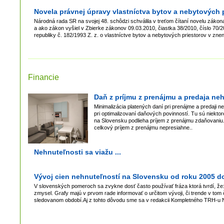
Novela právnej úpravy vlastníctva bytov a nebytových p
Národná rada SR na svojej 48. schôdzi schválila v treťom čítaní novelu zákon
a ako zákon vyšiel v Zbierke zákonov 09.03.2010, čiastka 38/2010, číslo 70/2
republiky č. 182/1993 Z. z. o vlastníctve bytov a nebytových priestorov v zn
Financie
Daň z príjmu z prenájmu a predaja ne
Minimalizácia platených daní pri prenájme a predaji 
pri optimalizovaní daňových povinností. Tu sú niekto
na Slovensku podlieha príjem z prenájmu zdaňovaniu.
celkový príjem z prenájmu nepresiahne..
Nehnuteľnosti sa viažu ...
Vývoj cien nehnuteľností na Slovensku od roku 2005 d
V slovenských pomeroch sa zvykne dosť často používať fráza ktorá tvrdí, že: „
zmysel. Grafy majú v prvom rade informovať o určitom vývoji, či trende v tom 
sledovanom období.Aj z tohto dôvodu sme sa v redakcii Kompletného TRH-u Neh