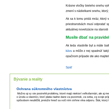
Krásne vločky bieleho snehu vytv
zmení s nádielkami snehu, ktorý j
Ak sa k tomu pridá mráz, ktorý 
priestranstvách musí odpratať 
aktuálnej novelizácie na starosti
Musíte dbať na pravide
Ak teda vlastníte byt a máte ba
kávu
a môže z nej spadnúť takýto
opačnom prípade ste ako majitel
Späť
Bývanie a reality
Ochrana súkromného vlastníctva
Možno aj vy ste postrehli problémy, ktoré majú niektorí veľkofarmári, ale aj m
o úrodu a vlastníci, ktorí platia riadne dane za pozemok, za seba, za svoje p
spôsobom neublížili, pretože hneď sa voči ním strhne vlna odporu. Štát, ktorý 