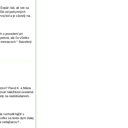
opár rád, ak ste sa
ešlo od jaskynných
j bol a je závislý na..
h o posedení pri
o pekná, ale čo všetko
h mesiacoch.“ Stavebný
tvo? Pavol K. a Mária
ovať náležitosti uvedené
diely na nadobúdanom..
 rozhodli fajčiť v
oľko sa tento dym ďalej
 nefajčiarov?..