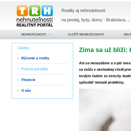
Reality aj nehnutelnosti
na predaj, byty, domy - Bratislava, ..
NEHNUTEĽNOSTI
VLOŽIŤ NEHNUTEĽNOSTI
MOJ
Clanky
Zima sa už blíži
Bývanie a reality
Ani sa nenazdáme a o pár mesia
Právna poradňa
sa môžu v nevhodnej chvíli pr
tvrdým ľadom zo strechy budov
Financie
spôsobiť nemalé problémy.
O nás