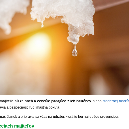
majitelia sú za sneh a cencúle padajúce z ich balkónov
alebo
modernej markí
avia a bezpečnosti ľudí mastná pokuta.
si náš článok a pripravte sa včas na údržbu, ktorá je tou najlepšou prevenciou.
ciach majiteľov