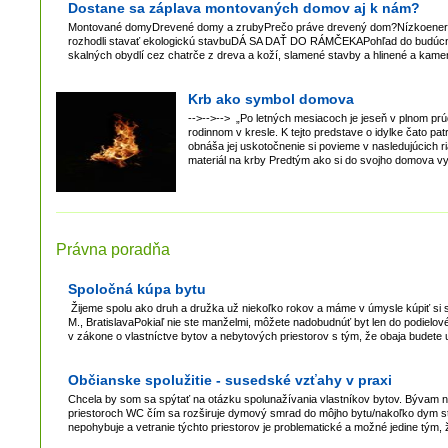
Dostane sa záplava montovaných domov aj k nám?
Montované domyDrevené domy a zrubyPrečo práve drevený dom?Nízkoenerget
rozhodli stavať ekologickú stavbuDÁ SA DAŤ DO RÁMČEKAPohľad do budúcnostiT
skalných obydlí cez chatrče z dreva a koží, slamené stavby a hlinené a kamen
Krb ako symbol domova
-->-->--> „Po letných mesiacoch je jeseň v plnom pr
rodinnom v kresle. K tejto predstave o idylke čato pat
obnáša jej uskotočnenie si povieme v nasledujúcich 
materiál na krby Predtým ako si do svojho domova v
Právna poradňa
Spoločná kúpa bytu
Žijeme spolu ako druh a družka už niekoľko rokov a máme v úmysle kúpiť si
M., BratislavaPokiaľ nie ste manželmi, môžete nadobudnúť byt len do podielov
v zákone o vlastníctve bytov a nebytových priestorov s tým, že obaja budete
Občianske spolužitie - susedské vzťahy v praxi
Chcela by som sa spýtať na otázku spolunažívania vlastníkov bytov. Bývam na 
priestoroch WC čím sa rozširuje dymový smrad do môjho bytu/nakoľko dym stú
nepohybuje a vetranie týchto priestorov je problematické a možné jedine tým,