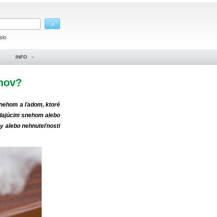
slo
INFO
ónov?
 snehom a ľadom, ktoré
adajúcim snehom alebo
y alebo nehnuteľnosti