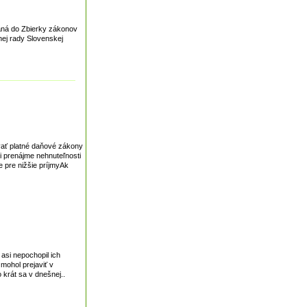
laná do Zbierky zákonov
nej rady Slovenskej
avať platné daňové zákony
i prenájme nehnuteľnosti
 pre nižšie príjmyAk
asi nepochopil ich
mohol prejaviť v
krát sa v dnešnej..