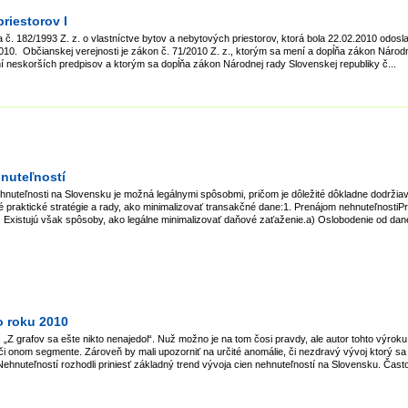
riestorov I
a č. 182/1993 Z. z. o vlastníctve bytov a nebytových priestorov, ktorá bola 22.02.2010 odos
010. Občianskej verejnosti je zákon č. 71/2010 Z. z., ktorým sa mení a dopĺňa zákon Národ
ení neskorších predpisov a ktorým sa dopĺňa zákon Národnej rady Slovenskej republiky č...
hnuteľností
nehnuteľnosti na Slovensku je možná legálnymi spôsobmi, pričom je dôležité dôkladne dodrži
ré praktické stratégie a rady, ako minimalizovať transakčné dane:1. Prenájom nehnuteľnostiPr
 Existujú však spôsoby, ako legálne minimalizovať daňové zaťaženie.a) Oslobodenie od dane
o roku 2010
Z grafov sa ešte nikto nenajedol“. Nuž možno je na tom čosi pravdy, ale autor tohto výroku 
či onom segmente. Zároveň by mali upozorniť na určité anomálie, či nezdravý vývoj ktorý sa 
nuteľností rozhodli priniesť základný trend vývoja cien nehnuteľností na Slovensku. Často 