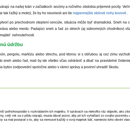
árajú na našej tvári v začiatkoch sezóny a ročného obdobia príjemné pocity. Veľm
e tak ťažký a mokrý, že by ho neuniesli ani tie
najpevnejšie stolové nohy kovové
.
vytvorí po prechodnom oteplení cencúle, situácia môže byť dramatická. Sneh na 
správa alebo mesto. Padajúci sneh a ľad zo striech (aj súkromných chodníkov) v
 majiteľ nehnuteľnosti.
lnú údržbu
lkón, pergolu, markízu alebo strechu, pod ktorou si s obľubou aj cez zimu vychu
 sneh alebo ľad, mali by ste všetko včas odstrániť a dbať na pravidelné čistenie 
ia bytov zodpovední spoločne alebo v rámci správy a povinní uhradiť škodu.
enší poľnohospodári s rozkrádaním ich majetku. V správach sa niekoľko ráz objavilo, ako zlode
ríjmy, celý rok sa o pôdu starajú, musia dávať pozor, aby pri ich vyháňaní zo svojho pozemk
by sa mal postarať o to, aby sa nemusel každý o svoj majetok báť, namiesto toho obviní vlast