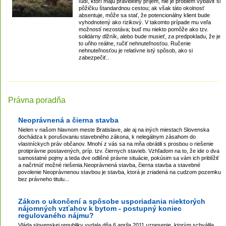
ľudí, ktorí majú pravidelný príjem, nie je problém vybaviť si
pôžičku štandardnou cestou; ak však táto okolnosť
absentuje, môže sa stať, že potencionálny klient bude
vyhodnotený ako rizikový. V takomto prípade mu veľa
možností nezostáva; buď mu niekto pomôže ako tzv.
solidárny dlžník, alebo bude musieť, za predpokladu, že je
to uňho reálne, ručiť nehnuteľnosťou. Ručenie
nehnuteľnosťou je relatívne istý spôsob, ako si
zabezpečiť..
Právna poradňa
Neoprávnená a čierna stavba
Nielen v našom hlavnom meste Bratislave, ale aj na iných miestach Slovenska
dochádza k porušovaniu stavebného zákona, k nelegálnym zásahom do
vlastníckych práv občanov. Mnohí z vás sa na mňa obrátili s prosbou o riešenie
protiprávne postavených, príp. tzv. čiernych stavieb. Vzhľadom na to, že ide o dva
samostatné pojmy a teda dve odlišné právne situácie, pokúsim sa vám ich priblížiť
a načrtnúť možné riešenia.Neoprávnená stavba, čierna stavba a stavebné
povolenie Neoprávnenou stavbou je stavba, ktorá je zriadená na cudzom pozemku
bez právneho titulu...
Zákon o ukončení a spôsobe usporiadania niektorých
nájomných vzťahov k bytom - postupný koniec
regulovaného nájmu?
Vláda slovenskej republiky vydala dňa 6.apríla 2011 uznesenie, ktorým schválila