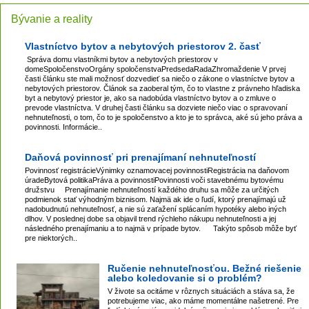
Bývanie a reality
Vlastníctvo bytov a nebytových priestorov 2. časť
Správa domu vlastníkmi bytov a nebytových priestorov v
domeSpoločenstvoOrgány spoločenstvaPredsedaRadaZhromaždenie V prvej
časti článku ste mali možnosť dozvedieť sa niečo o zákone o vlastníctve bytov a
nebytových priestorov. Článok sa zaoberal tým, čo to vlastne z právneho hľadiska
byt a nebytový priestor je, ako sa nadobúda vlastníctvo bytov a o zmluve o
prevode vlastníctva. V druhej časti článku sa dozviete niečo viac o spravovaní
nehnuteľnosti, o tom, čo to je spoločenstvo a kto je to správca, aké sú jeho práva a
povinnosti. Informácie..
Daňová povinnosť pri prenajímaní nehnuteľností
Povinnosť registrácieVýnimky oznamovacej povinnostiRegistrácia na daňovom
úradeBytová politikaPráva a povinnostiPovinnosti voči stavebnému bytovému
družstvu Prenajímanie nehnuteľností každého druhu sa môže za určitých
podmienok stať výhodným biznisom. Najmä ak ide o ľudí, ktorý prenajímajú už
nadobudnutú nehnuteľnosť, a nie sú zaťažení splácaním hypotéky alebo iných
dlhov. V poslednej dobe sa objavil trend rýchleho nákupu nehnuteľnosti a jej
následného prenajímaniu a to najmä v prípade bytov. Takýto spôsob môže byť
pre niektorých..
Ručenie nehnuteľnosťou. Bežné riešenie
alebo koledovanie si o problém?
V živote sa ocitáme v rôznych situáciách a stáva sa, že
potrebujeme viac, ako máme momentálne našetrené. Pre