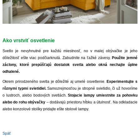
Ako vrstviť osvetlenie
Svetlo je nevyhnutné pre každú miestnosť, no v malej obývačke je jeho
dôležitosť ešte viac podčiarknutá. Zabudnite na ťažké závesy.
Použite jemné
záclony, ktoré prepúšťajú dostatok svetla alebo okná nechajte úplne
odhalené.
Okrem prirodzeného svetla je dôležité aj umelé osvetlenie.
Experimentujte s
rôznymi typmi svietidiel.
Samozrejmosťou je stropné svietidlo, či už hovoríme
o lustroch, alebo bodových svetlách.
Stojacie lampy umiestnite za pohovku
alebo do rohu obývačky
– dodávajú priestoru hĺbku a útulnosť. Na odkladacie
alebo konzolové stolíky pridajte ešte stolové lampy.
Späť