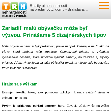
Reality aj nehnutelnosti
NEHNUTEĽNOSTI
na predaj, byty, domy - Bratislava, ..
BYTY
VLOŽIŤ NEHNUTEĽNOSTI
Zariadiť malú obývačku môže byť
DOMY
MOJE REALITY
výzvou. Prinášame 5 dizajnérskych tipov
NOVOSTAVBY
PRIHLÁSENIE
VÝVOJ CIEN REALÍT
Malá obývačka nemusí byť prekážkou, práve naopak. Pozerajte na to ako na
výzvu, ktorá prebudí vašu kreativitu. Obmedzený priestor si vyžaduje
NEBYTOVÉ PRIESTORY
REGISTRÁCIA
vynaliezavé riešenia, ktoré umožnia vytvoriť funkčný, no zároveň aj štýlový
ČLÁNKY O REALITÁCH
priestor. Vďaka týmto tipom sa vaša obývačka zmení na miesto, kde budete čas
tráviť skutočne s radosťou.
REKREAČNÉ OBJEKTY
BÝVANIE A REALITY
INFO
POZEMKY
PRÁVNA PORADŇA
O NÁS
Hrajte sa s výškami
Existuje niekoľko trikov, ako pomocou optických klamov zväčšiť vizuálne
GARÁŽE
FINANCIE
REALITNÁ INZERCIA NA TRH.SK
vnímanie priestoru:
Prvým je pritiahnuť pohľad smerom hore.
Zaveste záclony čo najvyššie
O NÁS
CENNÍK REALITNEJ INZERCIE