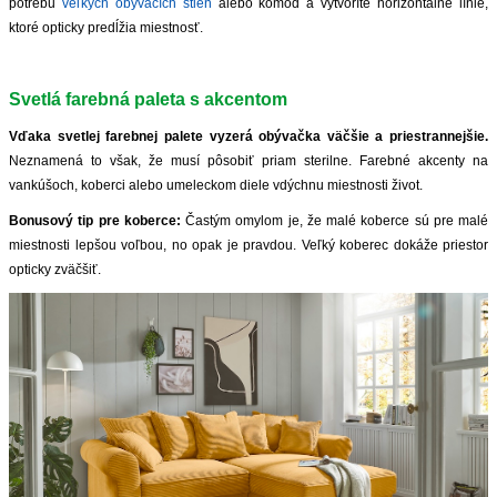
potrebu
veľkých obývacích stien
alebo komôd a vytvoríte horizontálne línie,
ktoré opticky predĺžia miestnosť.
Svetlá farebná paleta s akcentom
Vďaka svetlej farebnej palete vyzerá obývačka väčšie a priestrannejšie.
Neznamená to však, že musí pôsobiť priam sterilne. Farebné akcenty na
vankúšoch, koberci alebo umeleckom diele vdýchnu miestnosti život.
Bonusový tip pre koberce:
Častým omylom je, že malé koberce sú pre malé
miestnosti lepšou voľbou, no opak je pravdou. Veľký koberec dokáže priestor
opticky zväčšiť.