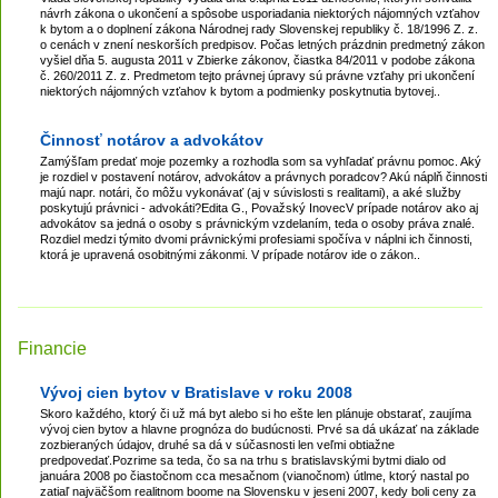
návrh zákona o ukončení a spôsobe usporiadania niektorých nájomných vzťahov
k bytom a o doplnení zákona Národnej rady Slovenskej republiky č. 18/1996 Z. z.
o cenách v znení neskorších predpisov. Počas letných prázdnin predmetný zákon
vyšiel dňa 5. augusta 2011 v Zbierke zákonov, čiastka 84/2011 v podobe zákona
č. 260/2011 Z. z. Predmetom tejto právnej úpravy sú právne vzťahy pri ukončení
niektorých nájomných vzťahov k bytom a podmienky poskytnutia bytovej..
Činnosť notárov a advokátov
Zamýšľam predať moje pozemky a rozhodla som sa vyhľadať právnu pomoc. Aký
je rozdiel v postavení notárov, advokátov a právnych poradcov? Akú náplň činnosti
majú napr. notári, čo môžu vykonávať (aj v súvislosti s realitami), a aké služby
poskytujú právnici - advokáti?Edita G., Považský InovecV prípade notárov ako aj
advokátov sa jedná o osoby s právnickým vzdelaním, teda o osoby práva znalé.
Rozdiel medzi týmito dvomi právnickými profesiami spočíva v náplni ich činnosti,
ktorá je upravená osobitnými zákonmi. V prípade notárov ide o zákon..
Financie
Vývoj cien bytov v Bratislave v roku 2008
Skoro každého, ktorý či už má byt alebo si ho ešte len plánuje obstarať, zaujíma
vývoj cien bytov a hlavne prognóza do budúcnosti. Prvé sa dá ukázať na základe
zozbieraných údajov, druhé sa dá v súčasnosti len veľmi obtiažne
predpovedať.Pozrime sa teda, čo sa na trhu s bratislavskými bytmi dialo od
januára 2008 po čiastočnom cca mesačnom (vianočnom) útlme, ktorý nastal po
zatiaľ najväčšom realitnom boome na Slovensku v jeseni 2007, kedy boli ceny za