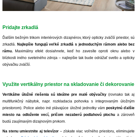
Pridajte zrkadlá
Ďalším bežným trikom interiérových dizajnérov, ktorý opticky zväčší priestor, sú
zrkadlá.
Najlepšie fungujú veľké zrkadlá s jednoduchým rámom alebo bez
rámu.
Maximálny efekt dosiahnete, keď ho zavesíte oproti oknu alebo v
blízkosti iného svetelného zdroja – najlepšie tak bude odrážať svetlo a opticky
obývačku zväčší.
Využite vertikálny priestor na skladovanie či dekorovanie
Vertikálne úložné riešenia sú ideálne pre malé obývačky
(rovnako tak aj
multifunkčný nábytok, napr. rozkladacia pohovka s integrovaným úložným
priestorom). Police alebo iné plávajúce úložné jednotky vám
poskytnú ďalšie
miesto na odloženie vecí, pričom nezaberú podlahovú plochu
a zároveň
budú zaujímavým dizajnovým prvkom.
Na stenu umiestnite aj televízor
– získate viac voľného priestoru, eliminujete