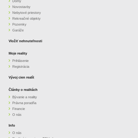
Domy
Novostavby
Nebytové priestory
Rekreačné objekty
Pozemky
Garáže
Vložiť nehnuteľnosti
Moje reality
Prihlásenie
Registrácia
Vývoj cien realít
Články o realitách
Bývanie a reality
Právna poradňa
Financie
O nás
Info
O nás