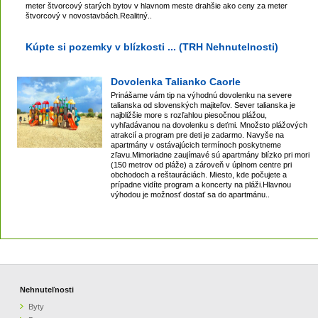
meter štvorcový starých bytov v hlavnom meste drahšie ako ceny za meter
štvorcový v novostavbách.Realitný..
Kúpte si pozemky v blízkosti ... (TRH Nehnutelnosti)
Dovolenka Talianko Caorle
Prinášame vám tip na výhodnú dovolenku na severe
talianska od slovenských majiteľov. Sever talianska je
najbližšie more s rozľahlou piesočnou plážou,
vyhľadávanou na dovolenku s deťmi. Množsto plážových
atrakcií a program pre deti je zadarmo. Navyše na
apartmány v ostávajúcich termínoch poskytneme
zľavu.Mimoriadne zaujímavé sú apartmány blízko pri mori
(150 metrov od pláže) a zároveň v úplnom centre pri
obchodoch a reštauráciách. Miesto, kde počujete a
prípadne vidíte program a koncerty na pláži.Hlavnou
výhodou je možnosť dostať sa do apartmánu..
Nehnuteľnosti
Byty