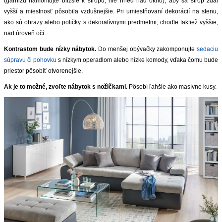
(garnižu namontujte bližšie k stropu, nie hneď nad okno), aby sa strop zdal
vyšší a miestnosť pôsobila vzdušnejšie. Pri umiestňovaní dekorácií na stenu,
ZVÝRAZNENIE REALITNÝCH INZERÁTOV
ako sú obrazy alebo poličky s dekoratívnymi predmetmi, choďte taktiež vyššie,
nad úroveň očí.
REKLAMA
Kontrastom bude nízky nábytok.
Do menšej obývačky zakomponujte
sedaciu
súpravu či pohovku
s nízkym operadlom alebo nízke komody, vďaka čomu bude
PARTNERI
priestor pôsobiť otvorenejšie.
Ak je to možné, zvoľte nábytok s nožičkami.
Pôsobí ľahšie ako masívne kusy.
OBCHODNÉ PODMIENKY
KONTAKT
PRIPOMIENKY