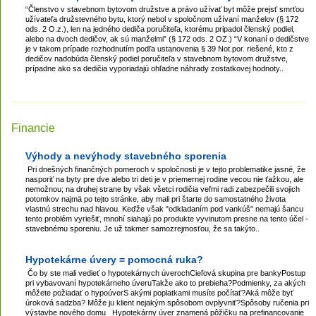
“Členstvo v stavebnom bytovom družstve a právo užívať byt môže prejsť smrťou
užívateľa družstevného bytu, ktorý nebol v spoločnom užívaní manželov (§ 172
ods. 2 O.z.), len na jedného dediča poručiteľa, ktorému pripadol členský podiel,
alebo na dvoch dedičov, ak sú manželmi” (§ 172 ods. 2 OZ.) “V konaní o dedičstve
je v takom prípade rozhodnutím podľa ustanovenia § 39 Not.por. riešené, kto z
dedičov nadobúda členský podiel poručiteľa v stavebnom bytovom družstve,
prípadne ako sa dedičia vyporiadajú ohľadne náhrady zostatkovej hodnoty..
Financie
Výhody a nevýhody stavebného sporenia
Pri dnešných finančných pomeroch v spoločnosti je v tejto problematike jasné, že
nasporiť na byty pre dve alebo tri deti je v priemernej rodine vecou nie ťažkou, ale
nemožnou; na druhej strane by však všetci rodičia veľmi radi zabezpečili svojich
potomkov najmä po tejto stránke, aby mali pri štarte do samostatného života
vlastnú strechu nad hlavou. Keďže však "odkladaním pod vankúš" nemajú šancu
tento problém vyriešiť, mnohí siahajú po produkte vyvinutom presne na tento účel -
stavebnému sporeniu. Je už takmer samozrejmosťou, že sa takýto..
Hypotekárne úvery = pomocná ruka?
Čo by ste mali vedieť o hypotekárnych úverochCieľová skupina pre bankyPostup
pri vybavovaní hypotekárneho úveruTakže ako to prebieha?Podmienky, za akých
môžete požiadať o hypoúverS akými poplatkami musíte počítať?Aká môže byť
úroková sadzba? Môže ju klient nejakým spôsobom ovplyvniť?Spôsoby ručenia pri
výstavbe nového domu Hypotekárny úver znamená pôžičku na prefinancovanie