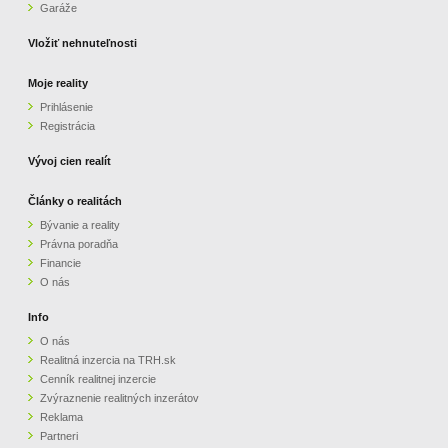
Garáže
Vložiť nehnuteľnosti
Moje reality
Prihlásenie
Registrácia
Vývoj cien realít
Články o realitách
Bývanie a reality
Právna poradňa
Financie
O nás
Info
O nás
Realitná inzercia na TRH.sk
Cenník realitnej inzercie
Zvýraznenie realitných inzerátov
Reklama
Partneri