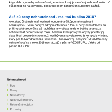
kúpy alebo výstavby nehnuteľnosti, je to úver, ktorý je zaručený nehnuteľnosťou. V
súčasnosti ho na Slovensku poskytuje osem bankových subjektov. Každá..
Aké sú ceny nehnutelnosti - realitná bublina 2018?
Ako zistiť, či sú nehnuteľnosti nadhodnotené a či kúpou nehnuteľnosti
neriskujeme? Veľmi dobrým zdrojom informácií o tom, či ceny nehnuteľností sú
príliš vysoké alebo či sa už nachádzame v oblasti realitnej bubliny a cena za
nehnuteľnosť nepredstavuje reálnu hodnotu, ktorú poskytne obytný priestor jej
vlastníkovi prostredníctvom možnosti bývania na veľa rokov je kompozitný index,
ktorý počíta Národná banka Slovenska. Ako uvádzajú analytici ÚMS (NBS) ceny
nehnuteľností sa v roku 2018 nachádzajú v pásme VZOSTUPU, ďaleko od
pásma BUBLINY...
Nehnuteľnosti
Byty
Domy
Novostavby
Nebytové priestory
Rekreačné objekty
Pozemky