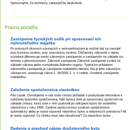
Samozrejme, že technicky zabezpečíte akúkoľvek..
Právna poradňa
Zastúpenie fyzických osôb pri spravovaní ich
nehnuteľného majetku
Pri právnych úkonoch súvisiacich s nehnuteľnosťami je možné dať sa zastúpiť
inou fyzickou osobou, príp. právnickou osobou. Občiansky zákonník v danej
súvislosti diferencuje medzi zákonným zastúpením a zastúpením na základe tzv.
dohody o plnomocenstve. Zákonné zastúpenie Zákonné zastúpenie vzniká na
základe zákona alebo rozhodnutia štátneho orgánu. Typickým príkladom
zákonného zastúpenia je zastúpenie maloletého dieťaťa. Kto je jeho zákonným
zástupcom, ustanovuje zákon č. 36/2005 Z. z. o rodine. Uvedené zastúpenie
maloletého..
Založenie spoločenstva vlastníkov
Pán Lasák. Dovoľujeme si vás touto cestou požiadať o poskytnutie informácie k
založeniu bytového spoločenstva. Náš bytový dom je spravovaný správcom na
základe zmluvy, ktorú sme s ním uzatvorili po odkúpení bytov do osobného
vlastníctva v roku 1999. Zanikne správcovstvo vznikom spoločenstva
automaticky alebo je nutná výpoveď vlastníkov bytov a nebytových priestorov? Ak
je nutná výpoveď, čo všetko musí táto obsahovať? Za vlastníkov bytov ..
Dedenie a prechod nájmu družstevného bytu