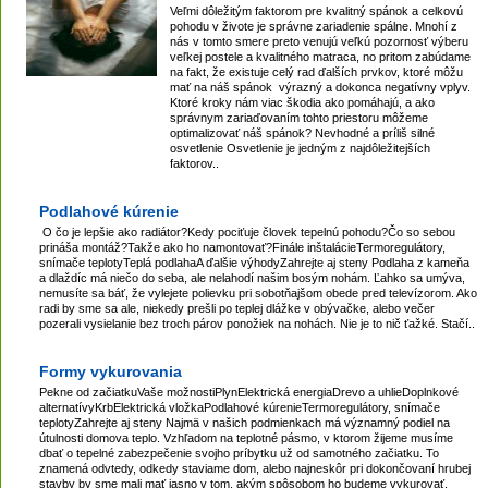
Veľmi dôležitým faktorom pre kvalitný spánok a celkovú
pohodu v živote je správne zariadenie spálne. Mnohí z
ZVÝRAZNENIE REALITNÝCH INZERÁTOV
nás v tomto smere preto venujú veľkú pozornosť výberu
veľkej postele a kvalitného matraca, no pritom zabúdame
na fakt, že existuje celý rad ďalších prvkov, ktoré môžu
mať na náš spánok výrazný a dokonca negatívny vplyv.
REKLAMA
Ktoré kroky nám viac škodia ako pomáhajú, a ako
správnym zariaďovaním tohto priestoru môžeme
optimalizovať náš spánok? Nevhodné a príliš silné
PARTNERI
osvetlenie Osvetlenie je jedným z najdôležitejších
faktorov..
OBCHODNÉ PODMIENKY
Podlahové kúrenie
O čo je lepšie ako radiátor?Kedy pociťuje človek tepelnú pohodu?Čo so sebou
prináša montáž?Takže ako ho namontovať?Finále inštalácieTermoregulátory,
KONTAKT
snímače teplotyTeplá podlahaA ďalšie výhodyZahrejte aj steny Podlaha z kameňa
a dlaždíc má niečo do seba, ale nelahodí našim bosým nohám. Ľahko sa umýva,
nemusíte sa báť, že vylejete polievku pri sobotňajšom obede pred televízorom. Ako
PRIPOMIENKY
radi by sme sa ale, niekedy prešli po teplej dlážke v obývačke, alebo večer
pozerali vysielanie bez troch párov ponožiek na nohách. Nie je to nič ťažké. Stačí..
Formy vykurovania
Pekne od začiatkuVaše možnostiPlynElektrická energiaDrevo a uhlieDoplnkové
alternatívyKrbElektrická vložkaPodlahové kúrenieTermoregulátory, snímače
teplotyZahrejte aj steny Najmä v našich podmienkach má významný podiel na
útulnosti domova teplo. Vzhľadom na teplotné pásmo, v ktorom žijeme musíme
dbať o tepelné zabezpečenie svojho príbytku už od samotného začiatku. To
znamená odvtedy, odkedy staviame dom, alebo najneskôr pri dokončovaní hrubej
stavby by sme mali mať jasno v tom, akým spôsobom ho budeme vykurovať.