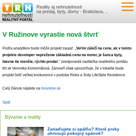
Reality aj nehnutelnosti
NEHNUTEĽNOSTI
na predaj, byty, domy - Bratislava, ..
BYTY
VLOŽIŤ NEHNUTEĽNOSTI
V Ružinove vyrastie nová štvrť
DOMY
MOJE REALITY
Podľa analytikov bude môže projekt zaujať. „
Veľmi záleží na cene, ak v tomto
NOVOSTAVBY
PRIHLÁSENIE
VÝVOJ CIEN REALÍT
projekte developer nepreženie základnú cenu na meter, je šanca byty,
hlavne tie menšie, rýchlo predať
,“ predpovedá riaditeľka realitného portálu
trh.sk Veronika Komorníková. Zároveň však upozorňuje, že v lokalite bude
NEBYTOVÉ PRIESTORY
REGISTRÁCIA
ČLÁNKY O REALITÁCH
projekt čeliť veľkej konkurencii v podobe Retra a 3nity LifeStyle Residence.
REKREAČNÉ OBJEKTY
BÝVANIE A REALITY
INFO
Celý článok nájdete na
hnonline.sk
POZEMKY
PRÁVNA PORADŇA
O NÁS
Späť
GARÁŽE
FINANCIE
REALITNÁ INZERCIA NA TRH.SK
Bývanie a reality
Zariaďujete si spálňu? Ktoré prvky
O NÁS
CENNÍK REALITNEJ INZERCIE
ohrozujú pokojný spánok?