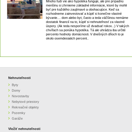
Mnoho ľudí vie ako hypotéka funguje, ale pre prípadnú
menšinu si zhrnieme základné informácie, ktoré by mohli
byť pre každého zaujímavé a obohacujúce. Keď sa
rozhodneme zainvestovať a kúpiť si konečne vlastné
bývanie.... dom alebo byt, často a teda väčšinou nemáme
dostatok financií na to, kúpiť si nehnuteľnosť za vlastné
úspory. (Ak teda nesporíme už dvadsať rokov...) V takých
chvíľach sa ponúka hypotéka. Tá ale uhrádza iba určité
percento hodnoty domácnosti. V dnešných dňoch to je
okolo osemdesiatich percent..
Nehnuteľnosti
Byty
Domy
Novostavby
Nebytové priestory
Rekreačné objekty
Pozemky
Garáže
Vložiť nehnuteľnosti