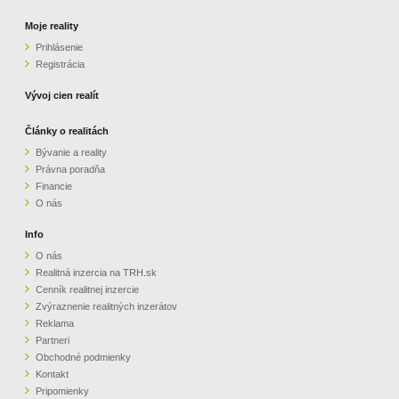
Moje reality
Prihlásenie
Registrácia
Vývoj cien realít
Články o realitách
Bývanie a reality
Právna poradňa
Financie
O nás
Info
O nás
Realitná inzercia na TRH.sk
Cenník realitnej inzercie
Zvýraznenie realitných inzerátov
Reklama
Partneri
Obchodné podmienky
Kontakt
Pripomienky