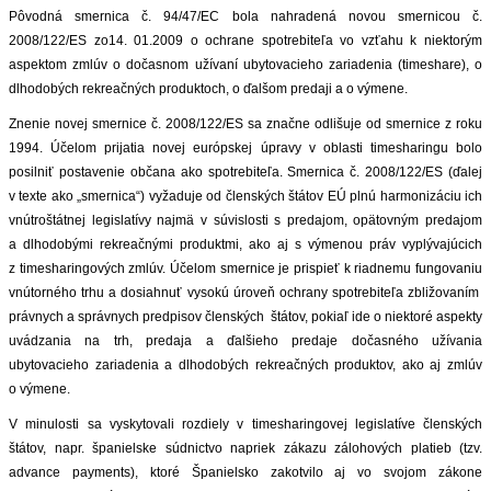
Pôvodná smernica č. 94/47/EC bola nahradená novou smernicou č.
2008/122/ES zo14. 01.2009 o ochrane spotrebiteľa vo vzťahu k niektorým
aspektom zmlúv o dočasnom užívaní ubytovacieho zariadenia (timeshare), o
dlhodobých rekreačných produktoch, o ďalšom predaji a o výmene.
Znenie novej smernice č. 2008/122/ES sa značne odlišuje od smernice z roku
1994. Účelom prijatia novej európskej úpravy v oblasti timesharingu bolo
posilniť postavenie občana ako spotrebiteľa. Smernica č. 2008/122/ES (ďalej
v texte ako „smernica“) vyžaduje od členských štátov EÚ plnú harmonizáciu ich
vnútroštátnej legislatívy najmä v súvislosti s predajom, opätovným predajom
a dlhodobými rekreačnými produktmi, ako aj s výmenou práv vyplývajúcich
z timesharingových zmlúv. Účelom smernice je prispieť k riadnemu fungovaniu
vnútorného trhu a dosiahnuť vysokú úroveň ochrany spotrebiteľa zbližovaním
právnych a správnych predpisov členských štátov, pokiaľ ide o niektoré aspekty
uvádzania na trh, predaja a ďalšieho predaje dočasného užívania
ubytovacieho zariadenia a dlhodobých rekreačných produktov, ako aj zmlúv
o výmene.
V minulosti sa vyskytovali rozdiely v timesharingovej legislatíve členských
štátov, napr. španielske súdnictvo napriek zákazu zálohových platieb (tzv.
advance payments), ktoré Španielsko zakotvilo aj vo svojom zákone