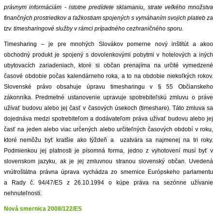
právnym informáciám - istotne predídete sklamaniu, strate veľkého množstva
ZVÝRAZNENIE REALITNÝCH INZERÁTOV
finančných prostriedkov a ťažkostiam spojených s vymáhaním svojich platieb za
tzv. timesharingové služby v rámci prípadného cezhraničného sporu.
REKLAMA
Timesharing – je pre mnohých Slovákov pomerne nový inštitút a akoo
obchodný produkt je spojený s dovolenkovými pobytmi v hotelových a iných
PARTNERI
ubytovacích zariadeniach, ktoré si občan prenajíma na určité vymedzené
časové obdobie počas kalendárneho roka, a to na obdobie niekoľkých rokov.
Slovenské právo obsahuje úpravu timesharingu v § 55 Občianskeho
OBCHODNÉ PODMIENKY
zákonníka. Predmetné ustanovenie upravuje spotrebiteľskú zmluvu o práve
užívať budovu alebo jej časť v časových úsekoch (timeshare). Táto zmluva sa
KONTAKT
dojednáva medzi spotrebiteľom a dodávateľom práva užívať budovu alebo jej
časť na jeden alebo viac určených alebo určiteľných časových období v roku,
PRIPOMIENKY
ktoré nemôžu byť kratšie ako týždeň a uzatvára sa najmenej na tri roky.
Podmienkou jej platnosti je písomná forma, jedno z vyhotovení musí byť v
slovenskom jazyku, ak je jej zmluvnou stranou slovenský občan. Uvedená
vnútroštátna právna úprava vychádza zo smernice Európskeho parlamentu
a Rady č. 94/47/ES z 26.10.1994 o kúpe práva na sezónne užívanie
nehnuteľností.
Nová smernica 2008/122/ES