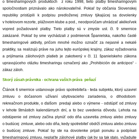
o timesharingových produktoch z roku 1998, tieto platby timesharingovým
spoločnostiam priznávalo ako nárokovateľné. Pokiaľ by občania Slovenskej
republiky pristúpili k podpisu predloženej zmluvy týkajúcej sa dovolenky
v hotelovom rezorte, plážovom klube a pod., neodporúčam uhrádzať akékoľvek
vopred požadované platby. Tieto platby sú v zmysle ust. čl. 9 smernice
zakázané. Pokiaľ by sme vychádzali z podmienok Španielska, nakoľko časté
timesharingové aktivity, pričom mnohé možno označiť za nejasné a nekalé
praktiky, sa realizujú práve na juhu tejto európskej krajiny, zákaz vyžadovania
a prijímania zálohových platieb je zakotvený v čl. 11 španielskeho zákona
upravujúceho otázku timesharingu označený ako „Prohibición de anticipos“ -
zákaz záloh.
Skorý zásah právnika - ochrana vašich práva peňazí
Článok 6 smernice ustanovuje právo spotrebiteľa - teda subjektu, ktorý uzavrel
zmluvu o dočasnom užívaní ubytovacieho zariadenia, o dlhodobom
rekreačnom produkte, o ďalšom predaji alebo o výmene - odstúpiť od zmluvy
v lehote štrnástich kalendárnych dní, a to bez uvedenia dôvodu. Lehota na
odstúpenie od zmluvy začína plynúť odo dňa uzavretia zmluvy alebo zmluvy
o budúcej zmluve, alebo odo dňa, kedy spotrebiteľ obdrží zmluvu alebo zmluvu
o budúcej zmluve. Pokiaľ by ste na dovolenke prijali ponuku a podpísali
timesharingovú zmluvu, neplaťte zálohové platby (ak by sa tak stalo, vyžadujte