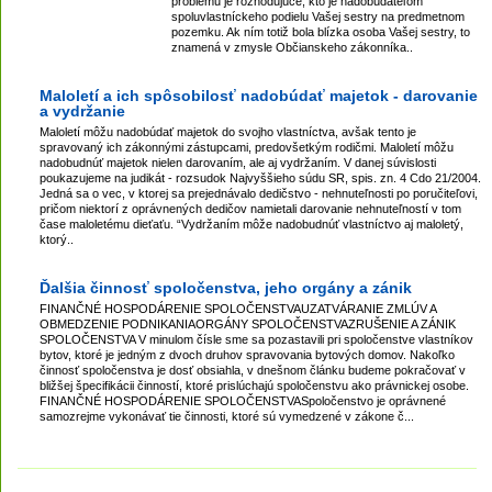
problému je rozhodujúce, kto je nadobúdateľom
spoluvlastníckeho podielu Vašej sestry na predmetnom
pozemku. Ak ním totiž bola blízka osoba Vašej sestry, to
znamená v zmysle Občianskeho zákonníka..
Maloletí a ich spôsobilosť nadobúdať majetok - darovanie
a vydržanie
Maloletí môžu nadobúdať majetok do svojho vlastníctva, avšak tento je
spravovaný ich zákonnými zástupcami, predovšetkým rodičmi. Maloletí môžu
nadobudnúť majetok nielen darovaním, ale aj vydržaním. V danej súvislosti
poukazujeme na judikát - rozsudok Najvyššieho súdu SR, spis. zn. 4 Cdo 21/2004.
Jedná sa o vec, v ktorej sa prejednávalo dedičstvo - nehnuteľnosti po poručiteľovi,
pričom niektorí z oprávnených dedičov namietali darovanie nehnuteľností v tom
čase maloletému dieťaťu. “Vydržaním môže nadobudnúť vlastníctvo aj maloletý,
ktorý..
Ďalšia činnosť spoločenstva, jeho orgány a zánik
FINANČNÉ HOSPODÁRENIE SPOLOČENSTVAUZATVÁRANIE ZMLÚV A
OBMEDZENIE PODNIKANIAORGÁNY SPOLOČENSTVAZRUŠENIE A ZÁNIK
SPOLOČENSTVA V minulom čísle sme sa pozastavili pri spoločenstve vlastníkov
bytov, ktoré je jedným z dvoch druhov spravovania bytových domov. Nakoľko
činnosť spoločenstva je dosť obsiahla, v dnešnom článku budeme pokračovať v
bližšej špecifikácii činností, ktoré prislúchajú spoločenstvu ako právnickej osobe.
FINANČNÉ HOSPODÁRENIE SPOLOČENSTVASpoločenstvo je oprávnené
samozrejme vykonávať tie činnosti, ktoré sú vymedzené v zákone č...