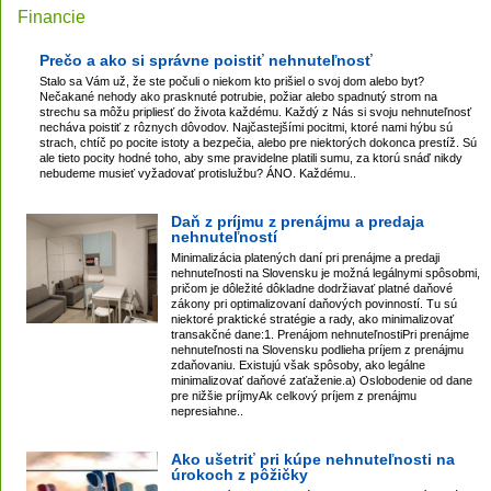
Financie
Prečo a ako si správne poistiť nehnuteľnosť
Stalo sa Vám už, že ste počuli o niekom kto prišiel o svoj dom alebo byt?
Nečakané nehody ako prasknuté potrubie, požiar alebo spadnutý strom na
strechu sa môžu pripliesť do života každému. Každý z Nás si svoju nehnuteľnosť
necháva poistiť z rôznych dôvodov. Najčastejšími pocitmi, ktoré nami hýbu sú
strach, chtíč po pocite istoty a bezpečia, alebo pre niektorých dokonca prestíž. Sú
ale tieto pocity hodné toho, aby sme pravidelne platili sumu, za ktorú snáď nikdy
nebudeme musieť vyžadovať protislužbu? ÁNO. Každému..
Daň z príjmu z prenájmu a predaja
nehnuteľností
Minimalizácia platených daní pri prenájme a predaji
nehnuteľnosti na Slovensku je možná legálnymi spôsobmi,
pričom je dôležité dôkladne dodržiavať platné daňové
zákony pri optimalizovaní daňových povinností. Tu sú
niektoré praktické stratégie a rady, ako minimalizovať
transakčné dane:1. Prenájom nehnuteľnostiPri prenájme
nehnuteľnosti na Slovensku podlieha príjem z prenájmu
zdaňovaniu. Existujú však spôsoby, ako legálne
minimalizovať daňové zaťaženie.a) Oslobodenie od dane
pre nižšie príjmyAk celkový príjem z prenájmu
nepresiahne..
Ako ušetriť pri kúpe nehnuteľnosti na
úrokoch z pôžičky