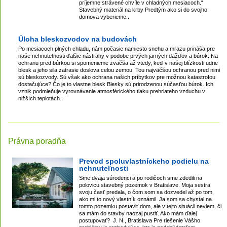
príjemne strávené chvíle v chladných mesiacoch.“
Stavebný materiál na krby Predtým ako si do svojho
domova vyberieme..
Úloha bleskozvodov na budovách
Po mesiacoch plných chladu, nám počasie namiesto snehu a mrazu prináša pre
naše nehnuteľnosti ďalšie nástrahy v podobe prvých jarných dažďov a búrok. Na
ochranu pred búrkou si spomenieme zväčša až vtedy, keď v našej blízkosti udrie
blesk a jeho sila zatrasie doslova celou zemou. Tou najväčšou ochranou pred nimi
sú bleskozvody. Sú však ako ochrana našich príbytkov pre možnou katastrofou
dostačujúce? Čo je to vlastne blesk Blesky sú prirodzenou súčasťou búrok. Ich
vznik podmieňuje vyrovnávanie atmosférického tlaku prehriateho vzduchu v
nižších teplotách..
Právna poradňa
Prevod spoluvlastníckeho podielu na
nehnuteľnosti
Sme dvaja súrodenci a po rodičoch sme zdedili na
polovicu stavebný pozemok v Bratislave. Moja sestra
svoju časť predala, o čom som sa dozvedel až po tom,
ako mi to nový vlastník oznámil. Ja som sa chystal na
tomto pozemku postaviť dom, ale v tejto situácii neviem, či
sa mám do stavby naozaj pustiť. Ako mám ďalej
postupovať? J. N., Bratislava Pre riešenie Vášho