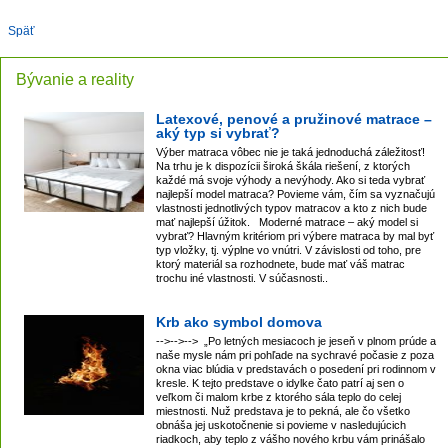
Späť
Bývanie a reality
Latexové, penové a pružinové matrace –
aký typ si vybrať?
Výber matraca vôbec nie je taká jednoduchá záležitosť!
Na trhu je k dispozícii široká škála riešení, z ktorých
každé má svoje výhody a nevýhody. Ako si teda vybrať
najlepší model matraca? Povieme vám, čím sa vyznačujú
vlastnosti jednotlivých typov matracov a kto z nich bude
mať najlepší úžitok. Moderné matrace – aký model si
vybrať? Hlavným kritériom pri výbere matraca by mal byť
typ vložky, tj. výplne vo vnútri. V závislosti od toho, pre
ktorý materiál sa rozhodnete, bude mať váš matrac
trochu iné vlastnosti. V súčasnosti..
Krb ako symbol domova
-->-->--> „Po letných mesiacoch je jeseň v plnom prúde a
naše mysle nám pri pohľade na sychravé počasie z poza
okna viac blúdia v predstavách o posedení pri rodinnom v
kresle. K tejto predstave o idylke čato patrí aj sen o
veľkom či malom krbe z ktorého sála teplo do celej
miestnosti. Nuž predstava je to pekná, ale čo všetko
obnáša jej uskotočnenie si povieme v nasledujúcich
riadkoch, aby teplo z vášho nového krbu vám prinášalo