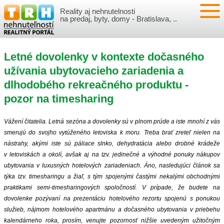
Reality aj nehnutelnosti
NEHNUTEĽNOSTI
na predaj, byty, domy - Bratislava, ..
BYTY
VLOŽIŤ NEHNUTEĽNOSTI
Letné dovolenky v kontexte dočasného
DOMY
MOJE REALITY
užívania ubytovacieho zariadenia a
dlhodobého rekreačného produktu -
NOVOSTAVBY
PRIHLÁSENIE
VÝVOJ CIEN REALÍT
pozor na timesharing
NEBYTOVÉ PRIESTORY
REGISTRÁCIA
ČLÁNKY O REALITÁCH
Vážení čitatelia. Letná sezóna a dovolenky sú v plnom prúde a iste mnohí z vás
smerujú do svojho vytúženého letoviska k moru. Treba brať zreteľ nielen na
REKREAČNÉ OBJEKTY
BÝVANIE A REALITY
INFO
nástrahy, akými iste sú páliace slnko, dehydratácia alebo drobné krádeže
v letoviskách a okolí, avšak aj na tzv. jedinečné a výhodné ponuky nákupov
POZEMKY
ubytovania v luxusných hotelových zariadeniach. Áno, nasledujúci článok sa
PRÁVNA PORADŇA
O NÁS
týka tzv. timesharingu a žiaľ, s tým spojenými častými nekalými obchodnými
praktikami semi-timesharingových spoločností. V prípade, že budete na
GARÁŽE
FINANCIE
REALITNÁ INZERCIA NA TRH.SK
dovolenke pozývaní na prezentáciu hotelového rezortu spojenú s ponukou
služieb, nájmom hotelového apartmánu a dočasného ubytovania v priebehu
O NÁS
CENNÍK REALITNEJ INZERCIE
kalendárneho roka, prosím, venujte pozornosť nižšie uvedeným užitočným