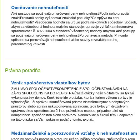
Oceňovanie nehnuteľností
Aké postupy sa používajú pri určovaní ceny nehnuteľnostiPodľa čoho pracujú
znalciPrestanú banky vyžadovať znalecké posudky?Čo vplýva na cenu
nehnuteľností? Všeobecná hodnota sa určuje podľa niekoľkých spôsobov. Spôsob,
akým sa všeobecná hodnota majetku stanovuje, upravuje vyhláška ministerstva
spravodlivosti č. 492 /2004 o stanovení všeobecnej hodnoty majetku.Aké postupy
sa používajú pri určovaní ceny nehnuteľnostiPorovnávacia metóda: Pri tomto
spôsobe sa porovnávajú nehnuteľnosti alebo stavby rovnakého druhu,
porovnateľnej veľkosti..
Právna poradňa
Vznik spoločenstva vlastníkov bytov
ZMLUVA O SPOLOČENSTVEKOMPETENCIE SPOLOČENSTVANÁVRH NA
ZÁPIS SPOLOČENSTVA DO REGISTRA Časté otázky našich čitateľov sa týkajú
výkonu správy domov. Konkrétne ide o otázku, ktorá z foriem výkonu správy je
výhodnejšia - či správa uskutočňovaná priamo vlastníkmi bytov a nebytových
priestorov alebo správa uskutočňovaná správcom, teda bytovým družstvom,
správcovskou spoločnosťou či inou právnickou osobou, prípadne, aké sú
kompetencie spoločenstva alebo správcov. Nakoľko ide o širokú tému, odpoveď
na túto otázku sa Vám pokúsim podať v tomto, ako aj..
Medzimanželské a porozvodové vzťahy k nehnuteľnostiam
Rada by som vás poprosila o radu pri riešení nášho problému. Naši rodičia v roku