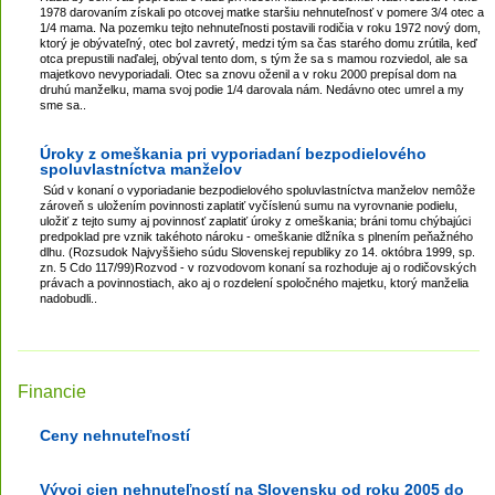
1978 darovaním získali po otcovej matke staršiu nehnuteľnosť v pomere 3/4 otec a
1/4 mama. Na pozemku tejto nehnuteľnosti postavili rodičia v roku 1972 nový dom,
ktorý je obývateľný, otec bol zavretý, medzi tým sa čas starého domu zrútila, keď
otca prepustili naďalej, obýval tento dom, s tým že sa s mamou rozviedol, ale sa
majetkovo nevyporiadali. Otec sa znovu oženil a v roku 2000 prepísal dom na
druhú manželku, mama svoj podie 1/4 darovala nám. Nedávno otec umrel a my
sme sa..
Úroky z omeškania pri vyporiadaní bezpodielového
spoluvlastníctva manželov
Súd v konaní o vyporiadanie bezpodielového spoluvlastníctva manželov nemôže
zároveň s uložením povinnosti zaplatiť vyčíslenú sumu na vyrovnanie podielu,
uložiť z tejto sumy aj povinnosť zaplatiť úroky z omeškania; bráni tomu chýbajúci
predpoklad pre vznik takéhoto nároku - omeškanie dlžníka s plnením peňažného
dlhu. (Rozsudok Najvyššieho súdu Slovenskej republiky zo 14. októbra 1999, sp.
zn. 5 Cdo 117/99)Rozvod - v rozvodovom konaní sa rozhoduje aj o rodičovských
právach a povinnostiach, ako aj o rozdelení spoločného majetku, ktorý manželia
nadobudli..
Financie
Ceny nehnuteľností
Vývoj cien nehnuteľností na Slovensku od roku 2005 do