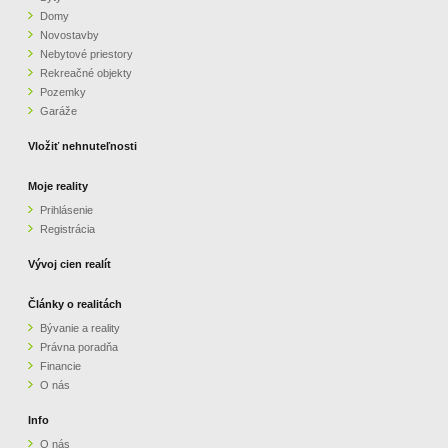
Domy
Novostavby
Nebytové priestory
Rekreačné objekty
Pozemky
Garáže
Vložiť nehnuteľnosti
Moje reality
Prihlásenie
Registrácia
Vývoj cien realít
Články o realitách
Bývanie a reality
Právna poradňa
Financie
O nás
Info
O nás