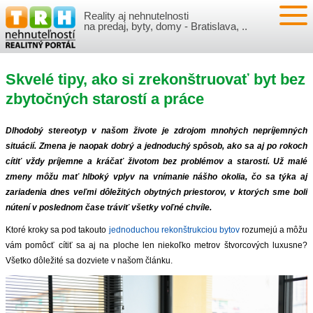
Reality aj nehnutelnosti
NEHNUTEĽNOSTI
na predaj, byty, domy - Bratislava, ..
BYTY
VLOŽIŤ NEHNUTEĽNOSTI
Skvelé tipy, ako si zrekonštruovať byt bez
DOMY
MOJE REALITY
zbytočných starostí a práce
NOVOSTAVBY
PRIHLÁSENIE
VÝVOJ CIEN REALÍT
Dlhodobý stereotyp v našom živote je zdrojom mnohých nepríjemných
situácií. Zmena je naopak dobrý a jednoduchý spôsob, ako sa aj po rokoch
NEBYTOVÉ PRIESTORY
REGISTRÁCIA
cítiť vždy príjemne a kráčať životom bez problémov a starostí. Už malé
ČLÁNKY O REALITÁCH
zmeny môžu mať hlboký vplyv na vnímanie nášho okolia, čo sa týka aj
zariadenia dnes veľmi dôležitých obytných priestorov, v ktorých sme boli
REKREAČNÉ OBJEKTY
BÝVANIE A REALITY
INFO
nútení v poslednom čase tráviť všetky voľné chvíle.
POZEMKY
Ktoré kroky sa pod takouto
jednoduchou rekonštrukciou bytov
rozumejú a môžu
PRÁVNA PORADŇA
O NÁS
vám pomôcť cítiť sa aj na ploche len niekoľko metrov štvorcových luxusne?
Všetko dôležité sa dozviete v našom článku.
GARÁŽE
FINANCIE
REALITNÁ INZERCIA NA TRH.SK
O NÁS
CENNÍK REALITNEJ INZERCIE