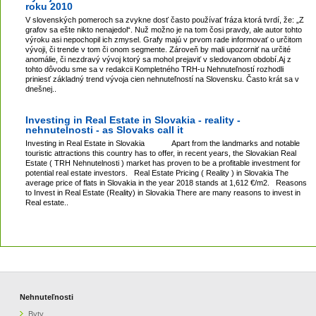
roku 2010
V slovenských pomeroch sa zvykne dosť často používať fráza ktorá tvrdí, že: „Z
grafov sa ešte nikto nenajedol“. Nuž možno je na tom čosi pravdy, ale autor tohto
výroku asi nepochopil ich zmysel. Grafy majú v prvom rade informovať o určitom
vývoji, či trende v tom či onom segmente. Zároveň by mali upozorniť na určité
anomálie, či nezdravý vývoj ktorý sa mohol prejaviť v sledovanom období.Aj z
tohto dôvodu sme sa v redakcii Kompletného TRH-u Nehnuteľností rozhodli
priniesť základný trend vývoja cien nehnuteľností na Slovensku. Často krát sa v
dnešnej..
Investing in Real Estate in Slovakia - reality -
nehnutelnosti - as Slovaks call it
Investing in Real Estate in Slovakia Apart from the landmarks and notable
touristic attractions this country has to offer, in recent years, the Slovakian Real
Estate ( TRH Nehnutelnosti ) market has proven to be a profitable investment for
potential real estate investors. Real Estate Pricing ( Reality ) in Slovakia The
average price of flats in Slovakia in the year 2018 stands at 1,612 €/m2. Reasons
to Invest in Real Estate (Reality) in Slovakia There are many reasons to invest in
Real estate..
Nehnuteľnosti
Byty