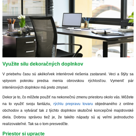
ZVÝRAZNENIE REALITNÝCH INZERÁTOV
REKLAMA
PARTNERI
OBCHODNÉ PODMIENKY
Využite silu dekoračných doplnkov
KONTAKT
V priebehu času sú akékoľvek interiérové ​​riešenia zastarané. Veci a štýly sa
vplyvom pokroku predsa menia obrovskou rýchlosťou. Vymeniť pár
PRIPOMIENKY
interiérových doplnkov má preto zmysel.
Dekor je to, čo môžete použiť na nekonečnú zmenu priestoru okolo vás. Môžete
na to využiť svoju fantáziu,
rýchlu prepravu tovaru
objednaného z online
obchodov a vytvárať tak z týchto doplnkov skutočné koncepčné majstrovské
diela. Dobrou správou tiež je, že takéto nápady sú aj veľmi jednoducho
realizovateľné. Tak sa o tom presvedčte.
Priestor si upracte