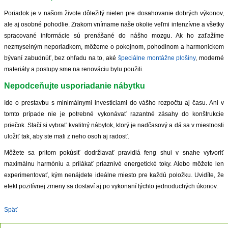
Poriadok je v našom živote dôležitý nielen pre dosahovanie dobrých výkonov,
ale aj osobné pohodlie. Zrakom vnímame naše okolie veľmi intenzívne a všetky
spracované informácie sú prenášané do nášho mozgu. Ak ho zaťažíme
nezmyselným neporiadkom, môžeme o pokojnom, pohodlnom a harmonickom
bývaní zabudnúť, bez ohľadu na to, aké
špeciálne montážne plošiny
, moderné
materiály a postupy sme na renováciu bytu použili.
Nepodceňujte usporiadanie nábytku
Ide o prestavbu s minimálnymi investíciami do vášho rozpočtu aj času. Ani v
tomto prípade nie je potrebné vykonávať razantné zásahy do konštrukcie
priečok. Stačí si vybrať kvalitný nábytok, ktorý je nadčasový a dá sa v miestnosti
uložiť tak, aby ste mali z neho osoh aj radosť.
Môžete sa pritom pokúsiť dodržiavať pravidlá feng shui v snahe vytvoriť
maximálnu harmóniu a prilákať priaznivé energetické toky. Alebo môžete len
experimentovať, kým nenájdete ideálne miesto pre každú položku. Uvidíte, že
efekt pozitívnej zmeny sa dostaví aj po vykonaní týchto jednoduchých úkonov.
Späť