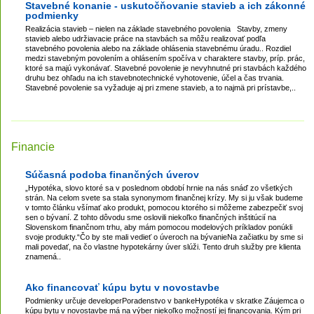
Stavebné konanie - uskutočňovanie stavieb a ich zákonné
podmienky
Realizácia stavieb – nielen na základe stavebného povolenia Stavby, zmeny
stavieb alebo udržiavacie práce na stavbách sa môžu realizovať podľa
stavebného povolenia alebo na základe ohlásenia stavebnému úradu.. Rozdiel
medzi stavebným povolením a ohlásením spočíva v charaktere stavby, príp. prác,
ktoré sa majú vykonávať. Stavebné povolenie je nevyhnutné pri stavbách každého
druhu bez ohľadu na ich stavebnotechnické vyhotovenie, účel a čas trvania.
Stavebné povolenie sa vyžaduje aj pri zmene stavieb, a to najmä pri prístavbe,..
Financie
Súčasná podoba finančných úverov
„Hypotéka, slovo ktoré sa v poslednom období hrnie na nás snáď zo všetkých
strán. Na celom svete sa stala synonymom finančnej krízy. My si ju však budeme
v tomto článku všímať ako produkt, pomocou ktorého si môžeme zabezpečiť svoj
sen o bývaní. Z tohto dôvodu sme oslovili niekoľko finančných inštitúcií na
Slovenskom finančnom trhu, aby mám pomocou modelových príkladov ponúkli
svoje produkty.“Čo by ste mali vedieť o úveroch na bývanieNa začiatku by sme si
mali povedať, na čo vlastne hypotekárny úver slúži. Tento druh služby pre klienta
znamená..
Ako financovať kúpu bytu v novostavbe
Podmienky určuje developerPoradenstvo v bankeHypotéka v skratke Záujemca o
kúpu bytu v novostavbe má na výber niekoľko možností jej financovania. Kým pri