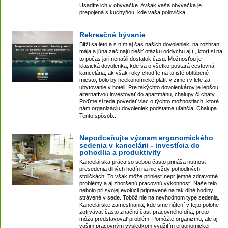
Usadíte ich v obývačke. Avšak vaša obývačka je
prepojená s kuchyňou, kde vaša polovička..
Rekreačné bývanie
Blíži sa leto a s ním aj čas našich dovoleniek; na rozhraní
mája a júna začínajú riešiť otázku oddychu aj tí, ktorí si na
to počas jari nenašli dostatok času. Možnosťou je
klasická dovolenka, kde sa o všetko postará cestovná
kancelária; ak však roky chodíte na to isté obľúbené
miesto, bolo by neekonomické platiť v zime i v lete za
ubytovanie v hoteli. Pre takýchto dovolenkárov je lepšou
alternatívou investovať do apartmánu, chalupy či chaty.
Poďme si teda povedať viac o týchto možnostiach, ktoré
nám organizáciu dovoleniek podstatne uľahčia. Chalupa
Tento spôsob..
Nepodceňujte význam ergonomického
sedenia v kancelárii - investícia do
pohodlia a produktivity
Kancelárska práca so sebou často prináša nutnosť
presedenia dlhých hodín na nie vždy pohodlných
stoličkách. To však môže priniesť nepríjemné zdravotné
problémy a aj zhoršenú pracovnú výkonnosť. Naše telo
nebolo pri svojej evolúcii pripravené na tak dlhé hodiny
strávené v sede. Tobôž nie na nevhodnom type sedenia.
Kancelárske zamestnania, kde sme nútení v tejto polohe
zotrvávať často značnú časť pracovného dňa, preto
môžu predstavovať problém. Pomôžte organizmu, ale aj
vašim pracovným výsledkom využitím ergonomickej