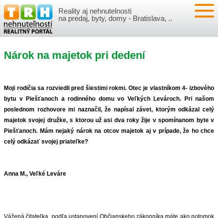
Reality aj nehnutelnosti
NEHNUTEĽNOSTI
na predaj, byty, domy - Bratislava, ..
BYTY
VLOŽIŤ NEHNUTEĽNOSTI
Nárok na majetok pri dedení
DOMY
MOJE REALITY
NOVOSTAVBY
PRIHLÁSENIE
VÝVOJ CIEN REALÍT
Moji rodičia sa rozviedli pred šiestimi rokmi. Otec je vlastníkom 4- izbového
bytu v Piešťanoch a rodinného domu vo Veľkých Levároch. Pri našom
poslednom rozhovore mi naznačil, že napísal závet, ktorým odkázal celý
NEBYTOVÉ PRIESTORY
REGISTRÁCIA
ČLÁNKY O REALITÁCH
majetok svojej družke, s ktorou už asi dva roky žije v spomínanom byte v
Piešťanoch. Mám nejaký nárok na otcov majetok aj v prípade, že ho chce
REKREAČNÉ OBJEKTY
BÝVANIE A REALITY
INFO
celý odkázať svojej priateľke?
POZEMKY
PRÁVNA PORADŇA
O NÁS
Anna M., Veľké Leváre
GARÁŽE
FINANCIE
REALITNÁ INZERCIA NA TRH.SK
O NÁS
CENNÍK REALITNEJ INZERCIE
Vážená čitateľka, podľa ustanovení Občianskeho zákonníka máte ako potomok