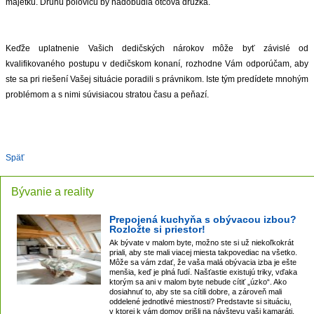
majetku. Druhú polovicu by nadobudla otcova družka.
Keďže uplatnenie Vašich dedičských nárokov môže byť závislé od
kvalifikovaného postupu v dedičskom konaní, rozhodne Vám odporúčam, aby
ste sa pri riešení Vašej situácie poradili s právnikom. Iste tým predídete mnohým
problémom a s nimi súvisiacou stratou času a peňazí.
Späť
Bývanie a reality
Prepojená kuchyňa s obývacou izbou?
Rozložte si priestor!
Ak bývate v malom byte, možno ste si už niekoľkokrát
priali, aby ste mali viacej miesta takpovediac na všetko.
Môže sa vám zdať, že vaša malá obývacia izba je ešte
menšia, keď je plná ľudí. Našťastie existujú triky, vďaka
ktorým sa ani v malom byte nebude cítiť „úzko“. Ako
dosiahnuť to, aby ste sa cítili dobre, a zároveň mali
oddelené jednotlivé miestnosti? Predstavte si situáciu,
v ktorej k vám domov prišli na návštevu vaši kamaráti.