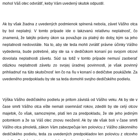
mohol Váš otec odvrátiť, keby Vám uvedený skutok odpustil.
Ak by však žiadna z uvedených podmienok splnená nebola, závet Vášho otca
by bol neplatný. V tomto prípade ide o takzvanú relatívnu neplatnosť, čo
znamená, že takýto právny úkon sa považuje za platný do doby, kým sa jeho
neplatnosti nedovoláte. Na to, aby ste teda mohli zvrátiť právne účinky Vášho
vydedenia, bude potrebné, aby ste sa v dedičskom konaní po svojom otcovi
dovolala neplatnosti závetu. Súd sa totiž v tomto prípade nemusí zaoberať
otázkou neplatnosti závetu zo svojej úradnej povinnosti, je však povinný
prihliadnuť na túto skutočnosť len čo na ňu v konaní o dedičstve poukážete. Za
uvedeného predpokladu by ste sa teda domohli svojho dedičského podielu.
Výška Vášho dedičského podielu je pritom závislá od Vášho veku. Ak by ste v
čase smrti Vášho otca ešte nemali osemnásť rokov, zdedili by ste celý otcov
majetok, čo však, samozrejme, platí len za predpokladu, že ste jeho jediným
potomkom a že sa Váš otec znovu neoženil. Ak by ste však boli v čase smrti
Vášho otca plnoletá, zákon Vám zabezpečuje len polovicu z Vášho zákonného
dedičského podielu, teda za uvedených predpokladov len polovicu z otcovho