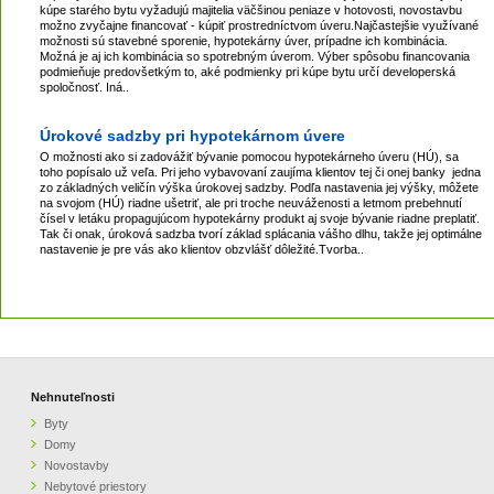
kúpe starého bytu vyžadujú majitelia väčšinou peniaze v hotovosti, novostavbu
možno zvyčajne financovať - kúpiť prostredníctvom úveru.Najčastejšie využívané
možnosti sú stavebné sporenie, hypotekárny úver, prípadne ich kombinácia.
Možná je aj ich kombinácia so spotrebným úverom. Výber spôsobu financovania
podmieňuje predovšetkým to, aké podmienky pri kúpe bytu určí developerská
spoločnosť. Iná..
Úrokové sadzby pri hypotekárnom úvere
O možnosti ako si zadovážiť bývanie pomocou hypotekárneho úveru (HÚ), sa
toho popísalo už veľa. Pri jeho vybavovaní zaujíma klientov tej či onej banky jedna
zo základných veličín výška úrokovej sadzby. Podľa nastavenia jej výšky, môžete
na svojom (HÚ) riadne ušetriť, ale pri troche neuváženosti a letmom prebehnutí
čísel v letáku propagujúcom hypotekárny produkt aj svoje bývanie riadne preplatiť.
Tak či onak, úroková sadzba tvorí základ splácania vášho dlhu, takže jej optimálne
nastavenie je pre vás ako klientov obzvlášť dôležité.Tvorba..
Nehnuteľnosti
Byty
Domy
Novostavby
Nebytové priestory