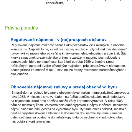
kancelárskej..
Právna poradňa
Regulované nájomné - v (ne)prospech občanov
Regulované nájomné môžeme označiť ako pozostatok čias minulých, z obdobia
komunizmu. Napriek tomu, že od tzv. nežnej revolúcie uplynulo takmer devätnásť
rokov, výšku nájomného vo vzťahu k niektorým nehnuteľnostiam určuje štát. Štát,
ktorý sa navonok prezentuje ako právny a založený na princípoch slobody a
demokracie. Ide o nehnuteľnosti, ktoré boli po roku 1989 vrátené v rámci
reštitučných opatrení svojim pôvodným majiteľom, príp. ich právnym nástupcom.
Jeden príklad za mnohé V roku 1955 bol zo strany miestneho národného výboru
ako jedného..
Obnovenie nájomnej zmluvy a predaj obecného bytu
S manželom a rodinou bývame v obecnom byte, nájom máme založený zmluvou z
roku 1982. V minulosti sme vzhľadom na ťažkú sociálnu situáciu mali nedoplatky
na nájomnom, ktoré sme sa však snažili vždy korektne vyrovnať. V roku 2003
nám od mestskej časti Bratislava bola daná výpoveď z nájmu z dôvodu neplatenia
nájmu. Súčasne nás vyzvali na vypratanie bytu. Byt sme chceli odkúpiť, mestská
časť sa vyjadrila dokonca kladne a k dnešnému dňu naďalej bývame v našom
byte. Keď sme sa opätovne domáhali kúpy bytu do osobného vlastníctva, obec
nás odbila s konštatovaním,..