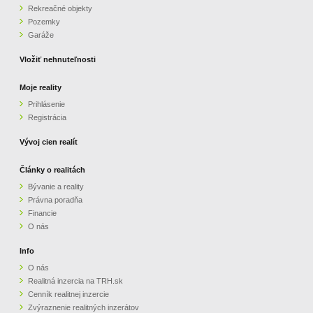
Rekreačné objekty
Pozemky
Garáže
Vložiť nehnuteľnosti
Moje reality
Prihlásenie
Registrácia
Vývoj cien realít
Články o realitách
Bývanie a reality
Právna poradňa
Financie
O nás
Info
O nás
Realitná inzercia na TRH.sk
Cenník realitnej inzercie
Zvýraznenie realitných inzerátov