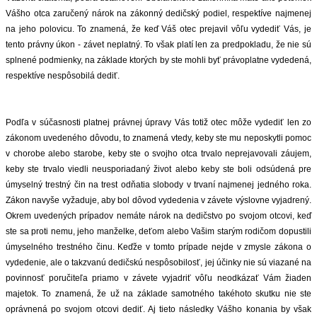
Vášho otca zaručený nárok na zákonný dedičský podiel, respektíve najmenej
ZVÝRAZNENIE REALITNÝCH INZERÁTOV
na jeho polovicu. To znamená, že keď Váš otec prejavil vôľu vydediť Vás, je
tento právny úkon - závet neplatný. To však platí len za predpokladu, že nie sú
REKLAMA
splnené podmienky, na základe ktorých by ste mohli byť právoplatne vydedená,
respektíve nespôsobilá dediť.
PARTNERI
Podľa v súčasnosti platnej právnej úpravy Vás totiž otec môže vydediť len zo
OBCHODNÉ PODMIENKY
zákonom uvedeného dôvodu, to znamená vtedy, keby ste mu neposkytli pomoc
v chorobe alebo starobe, keby ste o svojho otca trvalo neprejavovali záujem,
KONTAKT
keby ste trvalo viedli neusporiadaný život alebo keby ste boli odsúdená pre
úmyselný trestný čin na trest odňatia slobody v trvaní najmenej jedného roka.
Zákon navyše vyžaduje, aby bol dôvod vydedenia v závete výslovne vyjadrený.
PRIPOMIENKY
Okrem uvedených prípadov nemáte nárok na dedičstvo po svojom otcovi, keď
ste sa proti nemu, jeho manželke, deťom alebo Vašim starým rodičom dopustili
úmyselného trestného činu. Keďže v tomto prípade nejde v zmysle zákona o
vydedenie, ale o takzvanú dedičskú nespôsobilosť, jej účinky nie sú viazané na
povinnosť poručiteľa priamo v závete vyjadriť vôľu neodkázať Vám žiaden
majetok. To znamená, že už na základe samotného takéhoto skutku nie ste
oprávnená po svojom otcovi dediť. Aj tieto následky Vášho konania by však