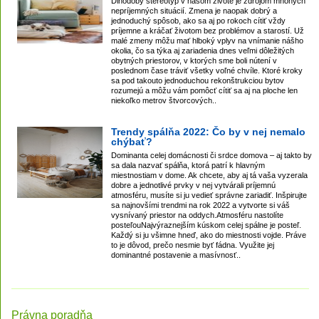
Dlhodobý stereotyp v našom živote je zdrojom mnohých
nepríjemných situácií. Zmena je naopak dobrý a
jednoduchý spôsob, ako sa aj po rokoch cítiť vždy
príjemne a kráčať životom bez problémov a starostí. Už
malé zmeny môžu mať hlboký vplyv na vnímanie nášho
okolia, čo sa týka aj zariadenia dnes veľmi dôležitých
obytných priestorov, v ktorých sme boli nútení v
poslednom čase tráviť všetky voľné chvíle. Ktoré kroky
sa pod takouto jednoduchou rekonštrukciou bytov
rozumejú a môžu vám pomôcť cítiť sa aj na ploche len
niekoľko metrov štvorcových..
Trendy spálňa 2022: Čo by v nej nemalo
chýbať?
Dominanta celej domácnosti či srdce domova – aj takto by
sa dala nazvať spálňa, ktorá patrí k hlavným
miestnostiam v dome. Ak chcete, aby aj tá vaša vyzerala
dobre a jednotlivé prvky v nej vytvárali príjemnú
atmosféru, musíte si ju vedieť správne zariadiť. Inšpirujte
sa najnovšími trendmi na rok 2022 a vytvorte si váš
vysnívaný priestor na oddych.Atmosféru nastolíte
posteľouNajvýraznejším kúskom celej spálne je posteľ.
Každý si ju všimne hneď, ako do miestnosti vojde. Práve
to je dôvod, prečo nesmie byť fádna. Využite jej
dominantné postavenie a masívnosť..
Právna poradňa