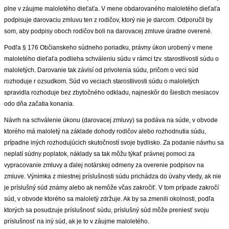
plne v záujme maloletého dieťaťa. V mene obdarovaného maloletého dieťaťa
podpisuje darovaciu zmluvu ten z rodičov, ktorý nie je darcom. Odporučil by
som, aby podpisy oboch rodičov boli na darovacej zmluve úradne overené.
Podľa § 176 Občianskeho súdneho poriadku, právny úkon urobený v mene
maloletého dieťaťa podlieha schváleniu súdu v rámci tzv. starostlivosti súdu o
maloletých. Darovanie tak závisí od privolenia súdu, pričom o veci súd
rozhoduje r ozsudkom. Súd vo veciach starostlivosti súdu o maloletých
spravidla rozhoduje bez zbytočného odkladu, najneskôr do šiestich mesiacov
odo dňa začatia konania.
Návrh na schválenie úkonu (darovacej zmluvy) sa podáva na súde, v obvode
ktorého má maloletý na základe dohody rodičov alebo rozhodnutia súdu,
prípadne iných rozhodujúcich skutočností svoje bydlisko. Za podanie návrhu sa
neplatí súdny poplatok, náklady sa tak môžu týkať právnej pomoci za
vypracovanie zmluvy a ďalej notárskej odmeny za overenie podpisov na
zmluve. Výnimka z miestnej príslušnosti súdu prichádza do úvahy vtedy, ak nie
je príslušný súd známy alebo ak nemôže včas zakročiť. V tom prípade zakročí
súd, v obvode ktorého sa maloletý zdržuje. Ak by sa zmenili okolnosti, podľa
ktorých sa posudzuje príslušnosť súdu, príslušný súd môže preniesť svoju
príslušnosť na iný súd, ak je to v záujme maloletého.