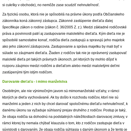
si cukríky v obchode), no nemôže zase scudziť nehnuteľnosť.
ZVÝRAZNENIE REALITNÝCH INZERÁTOV
Za fyzickú osobu, ktorá nie je spôsobilá na právne úkony podľa Občianskeho
zákonníka koná zákonný zástupca. Zákonné zastúpenie dieťaťa ďalej
REKLAMA
špecifikuje zákon o rodine (zákon č. 36/2005 Z. z.). Medzi základné rodičovské
práva a povinnosti patrí aj zastupovanie maloletého dieťaťa. Kým dieťa nie je
PARTNERI
spôsobilé samostatne konať, rodičia dieťa zastupujú a spravujú jeho majetok
ako jeho zákonní zástupcovia. Zastupovanie a správa majetku by mali byť v
súlade so záujmami dieťaťa. Žiaden z rodičov tak nie je oprávnený zastupovať
OBCHODNÉ PODMIENKY
maloleté dieťa pri takých právnych úkonoch, pri ktorých by mohlo dôjsť k
rozporu záujmov medzi rodičmi a dieťaťom alebo medzi maloletými deťmi
KONTAKT
zastúpenými tým istým rodičom.
Darovanie dieťaťu - i mimo manželstva
PRIPOMIENKY
Osobitným, ale nie výnimočným javom sú mimomanželské vzťahy, v rámci
ktorých je dieťa vychovávané. Ak by došlo k rozchodu rodičov, ktorí nie sú
manželmi a jeden z nich by chcel darovať spoločnému dieťaťu nehnuteľnosť, k
danému úkonu sa vyžaduje súhlasný prejav druhého z rodičov. Postup je taký,
že obaja rodičia sa dohodnú na podstatných náležitostiach darovacej zmluvy, v
rámci ktorej by nemala chýbať klauzula o tom, kto z rodičov zastupuje dieťa v
súvislosti s darovaním, že obaja rodičia súhlasia s daným úkonom a že tento je