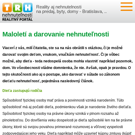
Reality aj nehnutelnosti
NEHNUTEĽNOSTI
na predaj, byty, domy - Bratislava, ..
BYTY
VLOŽIŤ NEHNUTEĽNOSTI
Maloletí a darovanie nehnuteľnosti
DOMY
MOJE REALITY
Viacerí z vás, milí čitatelia, ste sa na nás obrátili s otázkou, či je možné
NOVOSTAVBY
PRIHLÁSENIE
VÝVOJ CIEN REALÍT
darovať svojim deťom, vnukom, vnučkám nehnuteľnosť. Či je vôbec
možné, aby dieťa - teda nedospelá osoba mohla vlastniť napríklad pozemok,
dom. Vo všeobecnosti vládne domnienka, že nie. Avšak, opak je pravdou. O
NEBYTOVÉ PRIESTORY
REGISTRÁCIA
ČLÁNKY O REALITÁCH
tejto skutočnosti ako aj o postupe, ako darovať v súlade so zákonom
dieťaťu nehnuteľnosť, pojednáva nasledovný článok.
REKREAČNÉ OBJEKTY
BÝVANIE A REALITY
INFO
Dieťa zastupujú rodičia
POZEMKY
PRÁVNA PORADŇA
O NÁS
Spôsobilosť fyzickej osoby mať práva a povinnosti vzniká narodením. Túto
spôsobilosť má aj počaté dieťa, podmienkou však je narodenie živého dieťaťa.
Spôsobilosť fyzickej osoby na právne úkony vzniká v plnom rozsahu až
GARÁŽE
FINANCIE
REALITNÁ INZERCIA NA TRH.SK
plnoletosťou. Do dovŕšenia veku dospelosti je dieťa spôsobilé len na tie právne
úkony, ktoré sú svojou povahou primerané rozumovej a vôľovej vyspelosti
O NÁS
CENNÍK REALITNEJ INZERCIE
zodpovedajúcej jeho veku. Dieťa napríklad môže uzavrieť kúpnu zmluvu (kúpiť