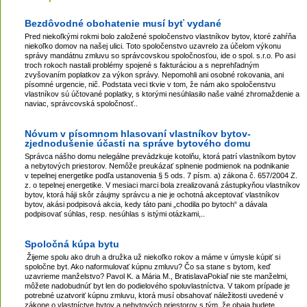
Bezdôvodné obohatenie musí byť vydané
Pred niekoľkými rokmi bolo založené spoločenstvo vlastníkov bytov, ktoré zahŕňa
niekoľko domov na našej ulici. Toto spoločenstvo uzavrelo za účelom výkonu
správy mandátnu zmluvu so správcovskou spoločnosťou, ide o spol. s.r.o. Po asi
troch rokoch nastali problémy spojené s fakturáciou a s neprehľadným
zvyšovaním poplatkov za výkon správy. Nepomohli ani osobné rokovania, ani
písomné urgencie, nič. Podstata veci tkvie v tom, že nám ako spoločenstvu
vlastníkov sú účtované poplatky, s ktorými nesúhlasilo naše valné zhromaždenie a
naviac, správcovská spoločnosť..
Nóvum v písomnom hlasovaní vlastníkov bytov-
zjednodušenie účasti na správe bytového domu
Správca nášho domu nelegálne prevádzkuje kotolňu, ktorá patrí vlastníkom bytov
a nebytových priestorov. Nemôže preukázať splnenie podmienok na podnikanie
v tepelnej energetike podľa ustanovenia § 5 ods. 7 písm. a) zákona č. 657/2004 Z.
z. o tepelnej energetike. V mesiaci marci bola zrealizovaná zástupkyňou vlastníkov
bytov, ktorá háji skôr záujmy správcu a nie je ochotná akceptovať vlastníkov
bytov, akási podpisová akcia, kedy táto pani „chodila po bytoch“ a dávala
podpisovať súhlas, resp. nesúhlas s istými otázkami,..
Spoločná kúpa bytu
Žijeme spolu ako druh a družka už niekoľko rokov a máme v úmysle kúpiť si
spoločne byt. Ako naformulovať kúpnu zmluvu? Čo sa stane s bytom, keď
uzavrieme manželstvo? Pavol K. a Mária M., BratislavaPokiaľ nie ste manželmi,
môžete nadobudnúť byt len do podielového spoluvlastníctva. V takom prípade je
potrebné uzatvoriť kúpnu zmluvu, ktorá musí obsahovať náležitosti uvedené v
zákone o vlastníctve bytov a nebytových priestorov s tým, že obaja budete