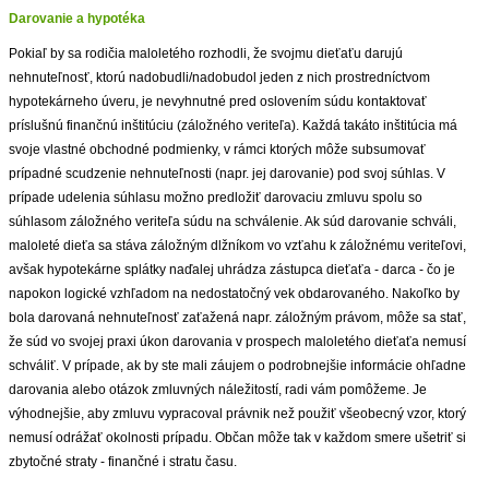
Darovanie a hypotéka
Pokiaľ by sa rodičia maloletého rozhodli, že svojmu dieťaťu darujú
nehnuteľnosť, ktorú nadobudli/nadobudol jeden z nich prostredníctvom
hypotekárneho úveru, je nevyhnutné pred oslovením súdu kontaktovať
príslušnú finančnú inštitúciu (záložného veriteľa). Každá takáto inštitúcia má
svoje vlastné obchodné podmienky, v rámci ktorých môže subsumovať
prípadné scudzenie nehnuteľnosti (napr. jej darovanie) pod svoj súhlas. V
prípade udelenia súhlasu možno predložiť darovaciu zmluvu spolu so
súhlasom záložného veriteľa súdu na schválenie. Ak súd darovanie schváli,
maloleté dieťa sa stáva záložným dlžníkom vo vzťahu k záložnému veriteľovi,
avšak hypotekárne splátky naďalej uhrádza zástupca dieťaťa - darca - čo je
napokon logické vzhľadom na nedostatočný vek obdarovaného. Nakoľko by
bola darovaná nehnuteľnosť zaťažená napr. záložným právom, môže sa stať,
že súd vo svojej praxi úkon darovania v prospech maloletého dieťaťa nemusí
schváliť. V prípade, ak by ste mali záujem o podrobnejšie informácie ohľadne
darovania alebo otázok zmluvných náležitostí, radi vám pomôžeme. Je
výhodnejšie, aby zmluvu vypracoval právnik než použiť všeobecný vzor, ktorý
nemusí odrážať okolnosti prípadu. Občan môže tak v každom smere ušetriť si
zbytočné straty - finančné i stratu času.