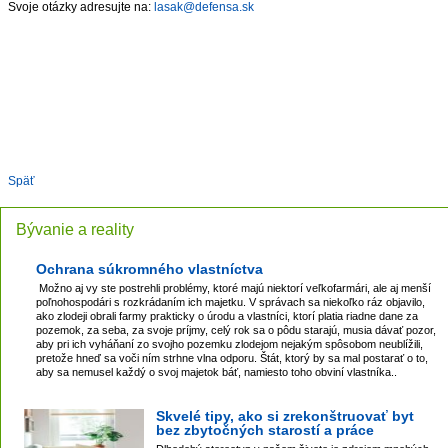
Svoje otázky adresujte na:
lasak@defensa.sk
Späť
Bývanie a reality
Ochrana súkromného vlastníctva
Možno aj vy ste postrehli problémy, ktoré majú niektorí veľkofarmári, ale aj menší
poľnohospodári s rozkrádaním ich majetku. V správach sa niekoľko ráz objavilo,
ako zlodeji obrali farmy prakticky o úrodu a vlastníci, ktorí platia riadne dane za
pozemok, za seba, za svoje príjmy, celý rok sa o pôdu starajú, musia dávať pozor,
aby pri ich vyháňaní zo svojho pozemku zlodejom nejakým spôsobom neublížili,
pretože hneď sa voči ním strhne vlna odporu. Štát, ktorý by sa mal postarať o to,
aby sa nemusel každý o svoj majetok báť, namiesto toho obviní vlastníka..
Skvelé tipy, ako si zrekonštruovať byt
bez zbytočných starostí a práce