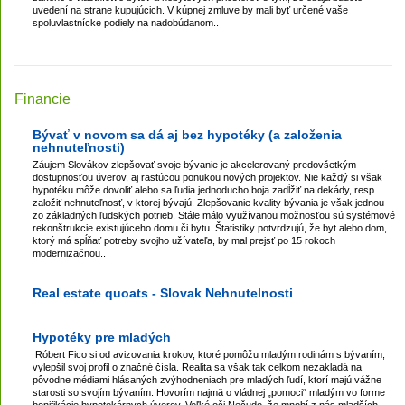
uvedení na strane kupujúcich. V kúpnej zmluve by mali byť určené vaše
spoluvlastnícke podiely na nadobúdanom..
Financie
Bývať v novom sa dá aj bez hypotéky (a založenia
nehnuteľnosti)
Záujem Slovákov zlepšovať svoje bývanie je akcelerovaný predovšetkým
dostupnosťou úverov, aj rastúcou ponukou nových projektov. Nie každý si však
hypotéku môže dovoliť alebo sa ľudia jednoducho boja zadĺžiť na dekády, resp.
založiť nehnuteľnosť, v ktorej bývajú. Zlepšovanie kvality bývania je však jednou
zo základných ľudských potrieb. Stále málo využívanou možnosťou sú systémové
rekonštrukcie existujúceho domu či bytu. Štatistiky potvrdzujú, že byt alebo dom,
ktorý má spĺňať potreby svojho užívateľa, by mal prejsť po 15 rokoch
modernizačnou..
Real estate quoats - Slovak Nehnutelnosti
Hypotéky pre mladých
Róbert Fico si od avizovania krokov, ktoré pomôžu mladým rodinám s bývaním,
vylepšil svoj profil o značné čísla. Realita sa však tak celkom nezakladá na
pôvodne médiami hlásaných zvýhodneniach pre mladých ľudí, ktorí majú vážne
starosti so svojím bývaním. Hovorím najmä o vládnej „pomoci“ mladým vo forme