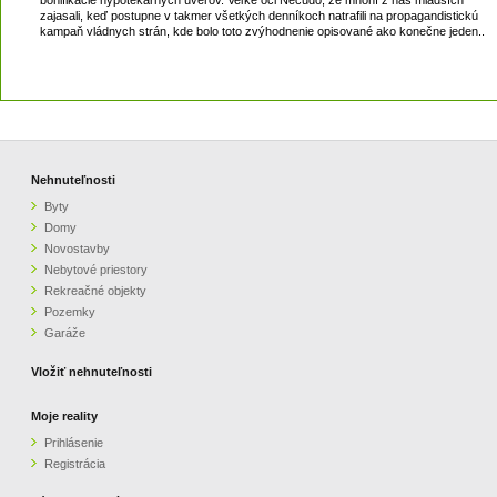
bonifikácie hypotekárnych úverov. Veľké oči Nečudo, že mnohí z nás mladších
zajasali, keď postupne v takmer všetkých denníkoch natrafili na propagandistickú
kampaň vládnych strán, kde bolo toto zvýhodnenie opisované ako konečne jeden..
Nehnuteľnosti
Byty
Domy
Novostavby
Nebytové priestory
Rekreačné objekty
Pozemky
Garáže
Vložiť nehnuteľnosti
Moje reality
Prihlásenie
Registrácia