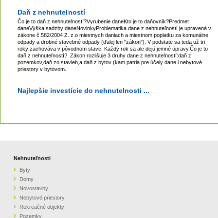
Daň z nehnuteľností
Čo je to daň z nehnuteľností?Vyrubenie daneKto je to daňovník?Predmet
daneVýška sadzby daneNovinkyProblematika dane z nehnuteľností je upravená v
zákone č.582/2004 Z. z.o miestnych daniach a miestnom poplatku za komunálne
odpady a drobné stavebné odpady (ďalej len "zákon"). V podstate sa teda už tri
roky zachováva v pôvodnom stave. Každý rok sa ale dejú jemné úpravy.Čo je to
daň z nehnuteľností? Zákon rozlišuje 3 druhy dane z nehnuteľností:daň z
pozemkov,daň zo stavieb,a daň z bytov (kam patria pre účely dane i nebytové
priestory v bytovom..
Najlepšie investície do nehnutelnosti ...
Nehnuteľnosti
Byty
Domy
Novostavby
Nebytové priestory
Rekreačné objekty
Pozemky