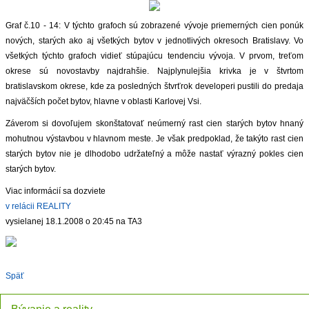
Graf č.10 - 14: V týchto grafoch sú zobrazené vývoje priemerných cien ponúk
nových, starých ako aj všetkých bytov v jednotlivých okresoch Bratislavy. Vo
všetkých týchto grafoch vidieť stúpajúcu tendenciu vývoja. V prvom, treťom
okrese sú novostavby najdrahšie. Najplynulejšia krivka je v štvrtom
bratislavskom okrese, kde za posledných štvrťrok developeri pustili do predaja
najväčších počet bytov, hlavne v oblasti Karlovej Vsi.
Záverom si dovoľujem skonštatovať neúmerný rast cien starých bytov hnaný
mohutnou výstavbou v hlavnom meste. Je však predpoklad, že takýto rast cien
starých bytov nie je dlhodobo udržateľný a môže nastať výrazný pokles cien
starých bytov.
Viac informácií sa dozviete
v relácii REALITY
vysielanej 18.1.2008 o 20:45 na TA3
Späť