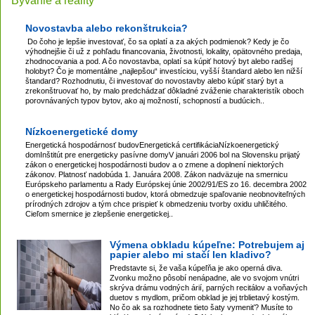
Bývanie a reality
Novostavba alebo rekonštrukcia?
Do čoho je lepšie investovať, čo sa oplatí a za akých podmienok? Kedy je čo
výhodnejšie či už z pohľadu financovania, životnosti, lokality, opätovného predaja,
zhodnocovania a pod. A čo novostavba, oplatí sa kúpiť hotový byt alebo radšej
holobyt? Čo je momentálne „najlepšou“ investíciou, vyšší štandard alebo len nižší
štandard? Rozhodnutiu, či investovať do novostavby alebo kúpiť starý byt a
zrekonštruovať ho, by malo predchádzať dôkladné zváženie charakteristík oboch
porovnávaných typov bytov, ako aj možností, schopností a budúcich..
Nízkoenergetické domy
Energetická hospodárnosť budovEnergetická certifikáciaNízkoenergetický
domInštitút pre energeticky pasívne domyV januári 2006 bol na Slovensku prijatý
zákon o energetickej hospodárnosti budov a o zmene a doplnení niektorých
zákonov. Platnosť nadobúda 1. Januára 2008. Zákon nadväzuje na smernicu
Európskeho parlamentu a Rady Európskej únie 2002/91/ES zo 16. decembra 2002
o energetickej hospodárnosti budov, ktorá obmedzuje spaľovanie neobnoviteľných
prírodných zdrojov a tým chce prispieť k obmedzeniu tvorby oxidu uhličitého.
Cieľom smernice je zlepšenie energetickej..
Výmena obkladu kúpeľne: Potrebujem aj
papier alebo mi stačí len kladivo?
Predstavte si, že vaša kúpeľňa je ako operná diva.
Zvonku možno pôsobí nenápadne, ale vo svojom vnútri
skrýva drámu vodných árií, parných recitálov a voňavých
duetov s mydlom, pričom obklad je jej trblietavý kostým.
No čo ak sa rozhodnete tieto šaty vymeniť? Musíte to