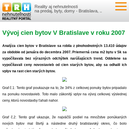
Reality aj nehnutelnosti
NEHNUTEĽNOSTI
na predaj, byty, domy - Bratislava, ..
BYTY
VLOŽIŤ NEHNUTEĽNOSTI
Vývoj cien bytov V Bratislave v roku 2007
DOMY
MOJE REALITY
Analýza cien bytov v Bratislave sa robila z plnohodnotných 13.410 údajov
NOVOSTAVBY
PRIHLÁSENIE
VÝVOJ CIEN REALÍT
za obdobie od januára do decembra 2007. Priemerná cena m2 bytu v Sk sa
vypočítavala bez výrazných odchýliek narúšajúcich trend. Oddelene sa
vypočítavali ceny novostavieb od cien starých bytov, aby sa odhalil ich
NEBYTOVÉ PRIESTORY
REGISTRÁCIA
ČLÁNKY O REALITÁCH
vplyv na rast cien starých bytov.
REKREAČNÉ OBJEKTY
BÝVANIE A REALITY
INFO
Graf č.1: Tento graf poukazuje na to, že 34% z celkovej ponuky bytov pripadalo
na ponuku novostavieb. Toto malo zákonitý vplyv na vývoj celkovej výslednej
POZEMKY
PRÁVNA PORADŇA
O NÁS
ceny, ktorú novostavby ťahali nahor.
GARÁŽE
FINANCIE
REALITNÁ INZERCIA NA TRH.SK
Graf č.2: Tento graf ukazuje, že najväčší podiel na množstve ponúkaných
nových bytov mal štvrtý a následne druhý bratislavský okres, čo bolo
O NÁS
CENNÍK REALITNEJ INZERCIE