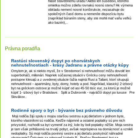
hlásiť stavebnému úradu? Alebo len susedovi, ktorého
omietka možno zdieľa rovnakú nosnú stenu? Ak výmena
obkladu nemení nosné konštrukcie, nezasahuje do
spoločných častí domu a nemeníte dispozíciu bytu
(napríklad búraním steny, aby ste mohli mať vaňu veľkú
ako bazén),..
Právna poradňa
Rastúci slovenský dopyt po chorvátskych
nehnuteľnostiach - krásy Jadranu a právne otázky kúpy
Omylom je, ak si niekto myslí, že v Stredomorí si nehnuteľnosť môžu dovoliť len
superboháči, milionári. Napriek súčasnej situácii v Grécku ceny nehnuteľností
postupne klesajú a z uvedenej situácie ťažia najmä Rusi a Taliani, ktorí skupujú
nehnuteľnosti – apartmány, byty, domy, hotely a pod. Napríklad, klasický 2-izbový
byt na gréckom ostrove je možné kúpiť od asi 45-50 tisíc eur, za ktorú je možné
kúpiť 1- izbový byt v Bratislave. Split a Dubrovnik - najväčší dopyt po luxuse Pre
Slovákov..
Rodinné spory o byt - bývanie bez právneho dôvodu
Moji rodičia žijú spolu s mojou staršou sestrou a jej dieťaťom v jednom byte,
ktorého vlastníkmi sú rodičia. Keďže nájomné a ostatné poplatky sú pre nich
privysoké, rozhodli sa byt vymeniť za iný, kde by boli poplatky nižšie. Moja sestra
je tam však prihlásená na trvalý pobyt, avšak neprispieva na domácnosť a vznikli
nedoplatky. Sú moji rodičia povinný sestre a jej dieťaťu poskytnúť náhradné
ubytovanie? Ďakujem za odpoveď.Izabela R., Prešov Predmetný byt sa