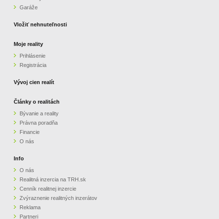
Garáže
Vložiť nehnuteľnosti
Moje reality
Prihlásenie
Registrácia
Vývoj cien realít
Články o realitách
Bývanie a reality
Právna poradňa
Financie
O nás
Info
O nás
Realitná inzercia na TRH.sk
Cenník realitnej inzercie
Zvýraznenie realitných inzerátov
Reklama
Partneri