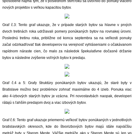
spôsobené najmä tým, že v poslednom štvrťroku sa uvoľnilo do ponuky viacero
nových projektov s veľkou kapacitou bytov.
ZVÝRAZNENIE REALITNÝCH INZERÁTOV
Graf č.3: Tento graf ukazuje, že v prípade starých bytov sa hlavne v prvých
REKLAMA
dvoch tretinách roka udržiavali pomery ponúkaných bytov na rovnakej úrovni.
Poslednú tretinu roka, približne od konca septembra sa na veľkosti ponuky
PARTNERI
začal odzrkadľovať tlak developerov na verejnosť vyhláseniami o očakávanom
rapídnom náraste cien, čo malo za následok špekulatívne dočasné držanie
OBCHODNÉ PODMIENKY
bytov a následne zvýšenie voľných bytov k predaju.
KONTAKT
Graf č.4 a 5: Grafy štruktúry ponúkaných bytov ukazujú, že staré byty v
PRIPOMIENKY
Bratislave možno bez problémov zohnať maximálne do 4 izieb. Ponuka viac
ako 4-izbových starých bytov je vzácna. Pri novostavbách naopak, developeri
rátajú s ľahším predajom dvoj a viac izbových bytov.
Graf č.6: Tento graf ukazuje priemernú veľkosť bytov ponúkaných v jednotlivých
bratislavských okresoch, kde do štvorizbových bytov majú stále najväčšiu
metráž byty v Starom Meste. Väčšie metráže ako v Starom Meste sú len vo