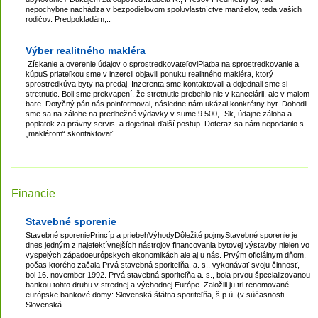
nepochybne nachádza v bezpodielovom spoluvlastníctve manželov, teda vašich
rodičov. Predpokladám,..
Výber realitného makléra
Získanie a overenie údajov o sprostredkovateľoviPlatba na sprostredkovanie a
kúpuS priateľkou sme v inzercii objavili ponuku realitného makléra, ktorý
sprostredkúva byty na predaj. Inzerenta sme kontaktovali a dojednali sme si
stretnutie. Boli sme prekvapení, že stretnutie prebehlo nie v kancelárii, ale v malom
bare. Dotyčný pán nás poinformoval, následne nám ukázal konkrétny byt. Dohodli
sme sa na zálohe na predbežné výdavky v sume 9.500,- Sk, údajne záloha a
poplatok za právny servis, a dojednali ďalší postup. Doteraz sa nám nepodarilo s
„maklérom“ skontaktovať..
Financie
Stavebné sporenie
Stavebné sporeniePrincíp a priebehVýhodyDôležité pojmyStavebné sporenie je
dnes jedným z najefektívnejších nástrojov financovania bytovej výstavby nielen vo
vyspelých západoeurópskych ekonomikách ale aj u nás. Prvým oficiálnym dňom,
počas ktorého začala Prvá stavebná sporiteľňa, a. s., vykonávať svoju činnosť,
bol 16. november 1992. Prvá stavebná sporiteľňa a. s., bola prvou špecializovanou
bankou tohto druhu v strednej a východnej Európe. Založili ju tri renomované
európske bankové domy: Slovenská štátna sporiteľňa, š.p.ú. (v súčasnosti
Slovenská..