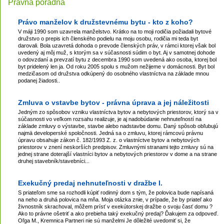
Právna poradňa
Právo manželov k družstevnému bytu - kto z koho?
V máji 1990 som uzavrela manželstvo. Krátko na to moji rodičia požiadali bytové
družstvo o prepis ich členského podielu na moju osobu, rodičia mi teda byt
darovali. Bola uzavretá dohoda o prevode členských práv, v rámci ktorej však bol
uvedený aj môj muž, s ktorým sa v súčasnosti súdim o byt. Aj v samotnej dohode
o odovzdaní a prevzatí bytu z decembra 1990 som uvedená ako osoba, ktorej bol
byt pridelený len ja. Od roku 2005 spolu s mužom nežijeme v domácnosti. Byt bol
medzičasom od družstva odkúpený do osobného vlastníctva na základe mnou
podanej žiadosti..
Zmluva o vstavbe bytov - právna úprava a jej náležitosti
Jedným zo spôsobov vzniku vlastníctva bytov a nebytových priestorov, ktorý sa v
súčasnosti vo veľkom rozsahu realizuje, je aj nadobúdanie nehnuteľností na
základe zmluvy o výstavbe, stavbe alebo nadstavbe domu. Daný spôsob obľubujú
najmä developerské spoločnosti. Jedná sa o zmluvu, ktorej rámcovú právnu
úpravu obsahuje zákon č. 182/1993 Z. z. o vlastníctve bytov a nebytových
priestorov v znení neskorších predpisov. Zmluvnými stranami tejto zmluvy sú na
jednej strane doterajší vlastníci bytov a nebytových priestorov v dome a na strane
druhej stavebník/stavebníci...
Exekučný predaj nehnuteľnosti v dražbe I.
S priateľom sme sa rozhodli kúpiť rodinný dom s tým, že polovica bude napísaná
na neho a druhá polovica na mňa. Moja otázka znie, v prípade, že by priateľ ako
živnostník skrachoval, môžem prísť v exekútorskej dražbe o svoju časť domu ?
Ako to právne ošetriť a ako prebieha taký exekučný predaj? Ďakujem za odpoveď.
Oľga M., Kremnica Partneri nie sú manželmi Je dôležité uvedomiť si, že