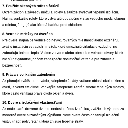
7. Použitie okenných roliet a žalúzií
Okrem záclon a závesov môžu aj rolety a žalúzie zvyšovať tepelnú izoláciu.
Najmä vonkajšie rolety, ktoré vytvárajú dodatočnú vrstvu vzduchu medzi oknom
a roletou, fungujú ako účinná bariéra pred chladom.
8. Vetracie mriežky na dverách
Pre dvere, najmä tie vedúce do nevykurovaných miestností alebo exteriéru,
zvážte inštaláciu vetracích mriežok, ktoré umožňujú cirkuláciu vzduchu, no
zabraňujú únikom tepla. V zime zatvorte alebo obmedzte vetracie otvory, ktoré
nie sú nevyhnutné, pričom zabezpečte dostatočné vetranie pre zdravie a
bezpečnosť.
9. Práca s vonkajším zateplením
Ak plánujete väčšiu renováciu, zateplenie fasády, vrátane oblasti okolo okien a
dverí, je veľmi efektívne. Vonkajšie zateplenie zabráni tvorbe tepelných mostov,
ktoré často vznikajú práve okolo okien a dverí.
10. Dvere s izolačnými vlastnosťami
Ak máte staré, drevené dvere s nedostatočnou izoláciou, zvážte ich výmenu za
moderné dvere s izolačnými výplňami. Nové dvere často obsahujú izolačnú
vrstvu (napr. polyuretán), ktorá znižuje tepelné straty.