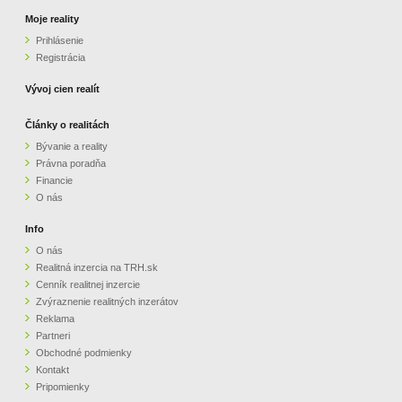
Moje reality
Prihlásenie
Registrácia
Vývoj cien realít
Články o realitách
Bývanie a reality
Právna poradňa
Financie
O nás
Info
O nás
Realitná inzercia na TRH.sk
Cenník realitnej inzercie
Zvýraznenie realitných inzerátov
Reklama
Partneri
Obchodné podmienky
Kontakt
Pripomienky