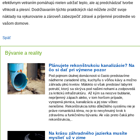
efektívnym vetraním pomáhajú nielen udržať teplo, ale aj predchádzať tvorbe
vlhkosti a plesní. Dodržiavaním týchto praktických rád môžete znížiť svoje
náklady na vykurovanie a zároveň zabezpečiť zdravé a príjemné prostredie vo
vašom domove.
Späť
Bývanie a reality
Plánujete rekonštrukciu kanalizácie? Na
čo si dať pri výmene pozor
Pod pojmom útulnej domácnosti si často predstavíme
nádherne zariadené izby, kuchyňu s vôňou kávy a možno
záhradu plnú kvetov. Málokto si však predstaví labyrint
potrubí, ktorý sa skrýva pod našimi nohami a zodpovedá
za kritickú infraštruktúru. Až kým sa neozve bublanie,
nepríjemný zápach alebo, v tom horšom prípade,
vytopená pivnica, kanalizáciu a jej stav vôbec
neriešime. Rekonštrukcia tohto dôležitého systému nie je
práve romantická téma, no je to nevyhnutný krok k
zdravému a funkčnému bývaniu. Ak vás preto čaká jeho
rekonštrukcia,..
Na krásu záhradného jazierka musíte
myslieť už v zime