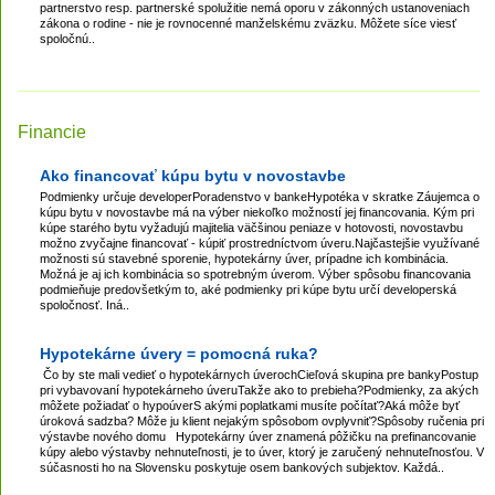
partnerstvo resp. partnerské spolužitie nemá oporu v zákonných ustanoveniach
zákona o rodine - nie je rovnocenné manželskému zväzku. Môžete síce viesť
spoločnú..
Financie
Ako financovať kúpu bytu v novostavbe
Podmienky určuje developerPoradenstvo v bankeHypotéka v skratke Záujemca o
kúpu bytu v novostavbe má na výber niekoľko možností jej financovania. Kým pri
kúpe starého bytu vyžadujú majitelia väčšinou peniaze v hotovosti, novostavbu
možno zvyčajne financovať - kúpiť prostredníctvom úveru.Najčastejšie využívané
možnosti sú stavebné sporenie, hypotekárny úver, prípadne ich kombinácia.
Možná je aj ich kombinácia so spotrebným úverom. Výber spôsobu financovania
podmieňuje predovšetkým to, aké podmienky pri kúpe bytu určí developerská
spoločnosť. Iná..
Hypotekárne úvery = pomocná ruka?
Čo by ste mali vedieť o hypotekárnych úverochCieľová skupina pre bankyPostup
pri vybavovaní hypotekárneho úveruTakže ako to prebieha?Podmienky, za akých
môžete požiadať o hypoúverS akými poplatkami musíte počítať?Aká môže byť
úroková sadzba? Môže ju klient nejakým spôsobom ovplyvniť?Spôsoby ručenia pri
výstavbe nového domu Hypotekárny úver znamená pôžičku na prefinancovanie
kúpy alebo výstavby nehnuteľnosti, je to úver, ktorý je zaručený nehnuteľnosťou. V
súčasnosti ho na Slovensku poskytuje osem bankových subjektov. Každá..