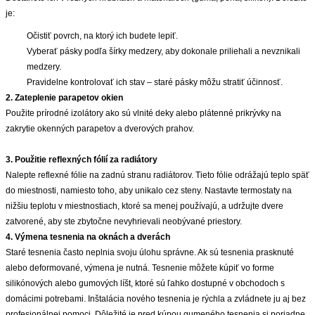
je:
Očistiť povrch, na ktorý ich budete lepiť.
Vyberať pásky podľa šírky medzery, aby dokonale priliehali a nevznikali
medzery.
Pravidelne kontrolovať ich stav – staré pásky môžu stratiť účinnosť.
2. Zateplenie parapetov okien
Použite prírodné izolátory ako sú vlnité deky alebo plátenné prikrývky na
zakrytie okenných parapetov a dverových prahov.
3. Použitie reflexných fólií za radiátory
Nalepte reflexné fólie na zadnú stranu radiátorov. Tieto fólie odrážajú teplo späť
do miestnosti, namiesto toho, aby unikalo cez steny. Nastavte termostaty na
nižšiu teplotu v miestnostiach, ktoré sa menej používajú, a udržujte dvere
zatvorené, aby ste zbytočne nevyhrievali neobývané priestory.
4. Výmena tesnenia na oknách a dverách
Staré tesnenia často neplnia svoju úlohu správne. Ak sú tesnenia prasknuté
alebo deformované, výmena je nutná. Tesnenie môžete kúpiť vo forme
silikónových alebo gumových líšt, ktoré sú ľahko dostupné v obchodoch s
domácimi potrebami. Inštalácia nového tesnenia je rýchla a zvládnete ju aj bez
profesionálnej pomoci. Dôležité je pred kúpou gumeného tesnenia si poriadne