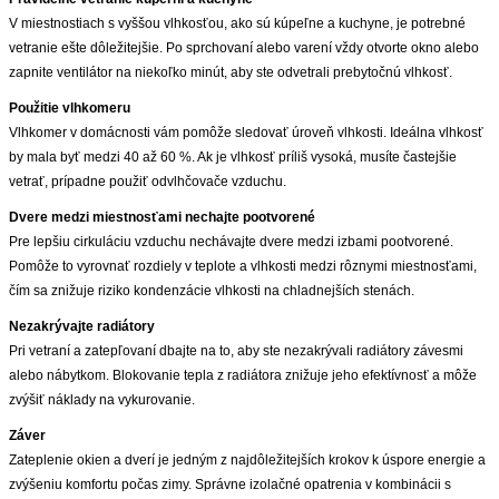
V miestnostiach s vyššou vlhkosťou, ako sú kúpeľne a kuchyne, je potrebné
vetranie ešte dôležitejšie. Po sprchovaní alebo varení vždy otvorte okno alebo
zapnite ventilátor na niekoľko minút, aby ste odvetrali prebytočnú vlhkosť.
Použitie vlhkomeru
Vlhkomer v domácnosti vám pomôže sledovať úroveň vlhkosti. Ideálna vlhkosť
by mala byť medzi 40 až 60 %. Ak je vlhkosť príliš vysoká, musíte častejšie
vetrať, prípadne použiť odvlhčovače vzduchu.
Dvere medzi miestnosťami nechajte pootvorené
Pre lepšiu cirkuláciu vzduchu nechávajte dvere medzi izbami pootvorené.
Pomôže to vyrovnať rozdiely v teplote a vlhkosti medzi rôznymi miestnosťami,
čím sa znižuje riziko kondenzácie vlhkosti na chladnejších stenách.
Nezakrývajte radiátory
Pri vetraní a zatepľovaní dbajte na to, aby ste nezakrývali radiátory závesmi
alebo nábytkom. Blokovanie tepla z radiátora znižuje jeho efektívnosť a môže
zvýšiť náklady na vykurovanie.
Záver
Zateplenie okien a dverí je jedným z najdôležitejších krokov k úspore energie a
zvýšeniu komfortu počas zimy. Správne izolačné opatrenia v kombinácii s