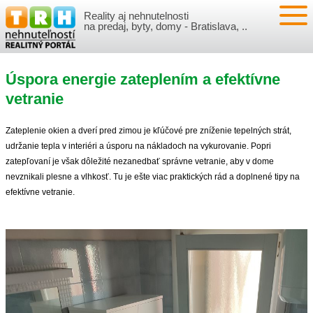
Reality aj nehnutelnosti
NEHNUTEĽNOSTI
na predaj, byty, domy - Bratislava, ..
BYTY
VLOŽIŤ NEHNUTEĽNOSTI
Úspora energie zateplením a efektívne
DOMY
MOJE REALITY
vetranie
NOVOSTAVBY
PRIHLÁSENIE
VÝVOJ CIEN REALÍT
Zateplenie okien a dverí pred zimou je kľúčové pre zníženie tepelných strát,
udržanie tepla v interiéri a úsporu na nákladoch na vykurovanie. Popri
NEBYTOVÉ PRIESTORY
REGISTRÁCIA
zatepľovaní je však dôležité nezanedbať správne vetranie, aby v dome
ČLÁNKY O REALITÁCH
nevznikali plesne a vlhkosť. Tu je ešte viac praktických rád a doplnené tipy na
efektívne vetranie.
REKREAČNÉ OBJEKTY
BÝVANIE A REALITY
INFO
POZEMKY
PRÁVNA PORADŇA
O NÁS
GARÁŽE
FINANCIE
REALITNÁ INZERCIA NA TRH.SK
O NÁS
CENNÍK REALITNEJ INZERCIE