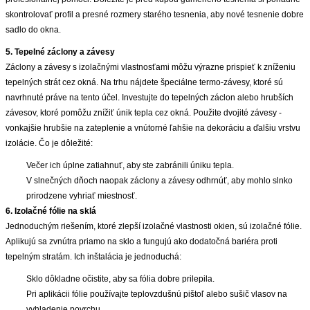
skontrolovať profil a presné rozmery starého tesnenia, aby nové tesnenie dobre
sadlo do okna.
5. Tepelné záclony a závesy
Záclony a závesy s izolačnými vlastnosťami môžu výrazne prispieť k zníženiu
tepelných strát cez okná. Na trhu nájdete špeciálne termo-závesy, ktoré sú
navrhnuté práve na tento účel. Investujte do tepelných záclon alebo hrubších
závesov, ktoré pomôžu znížiť únik tepla cez okná. Použite dvojité závesy -
vonkajšie hrubšie na zateplenie a vnútorné ľahšie na dekoráciu a ďalšiu vrstvu
izolácie. Čo je dôležité:
Večer ich úplne zatiahnuť, aby ste zabránili úniku tepla.
V slnečných dňoch naopak záclony a závesy odhrnúť, aby mohlo slnko
prirodzene vyhriať miestnosť.
6. Izolačné fólie na sklá
Jednoduchým riešením, ktoré zlepší izolačné vlastnosti okien, sú izolačné fólie.
Aplikujú sa zvnútra priamo na sklo a fungujú ako dodatočná bariéra proti
tepelným stratám. Ich inštalácia je jednoduchá:
Sklo dôkladne očistite, aby sa fólia dobre prilepila.
Pri aplikácii fólie používajte teplovzdušnú pištoľ alebo sušič vlasov na
vyhladenie povrchu.