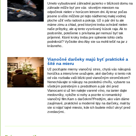
Umelo vybudované záhradné jazierko v blízkosti domu na
záhrade môže byť pre vás skvelým miestom na
odpočinok nielen v horúcom letnom dni. Aj teraz počas
jesene si ešte môžete pri tejto nádhernej malej vodnej
ploche užiť veľa radosti a pokoja. Už o pár dní tu ale
máme zimu a chlad, pred ktorými treba ochrániť nielen
naše príbytky, ale aj tento vysnívaný kúsok raja. Ak to
podceníte, potešenie s privítania jari nemusí byť tak
príjemné. Ktoré kroky treba pre splnenie tohto cieľa
podniknúť? Vyčistite dno Aby ste sa mohli tešiť na jar z
krásneho..
Vianočné darčeky majú byť praktické a
šité na mieru
Už pociťujete mierny vianočný stres, chytá vás nákupná
horúčka a intenzívne uvažujete, aké darčeky si tento rok
od vás rozbalia vaši blízki pod vianočným stromčekom?
Nenechávajte si nákupy na poslednú chvíľu, vybavte sa
všetkým potrebným s predstihom a pár dní pred
Vianocami si už len nalejte varené víno, na tanier dajte
medovníky, vyložte si nohy a pozrite si romantický
vianočný film.Kam s darčekmi?Predtým, ako vám dáme
zaujímavé, praktické a moderné tipy na darčeky, mali by
ste si nájsť tajné miesto, kde ich budete môcť ukryť pred
zvedavými..