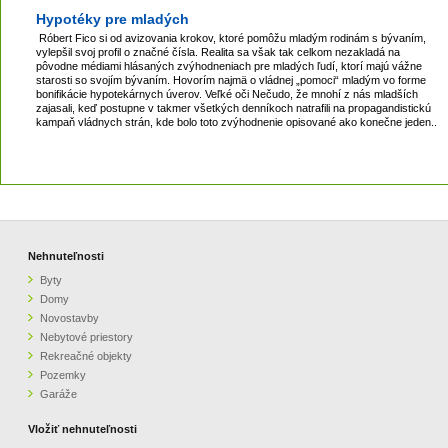
Hypotéky pre mladých
Róbert Fico si od avizovania krokov, ktoré pomôžu mladým rodinám s bývaním,
vylepšil svoj profil o značné čísla. Realita sa však tak celkom nezakladá na
pôvodne médiami hlásaných zvýhodneniach pre mladých ľudí, ktorí majú vážne
starosti so svojím bývaním. Hovorím najmä o vládnej „pomoci“ mladým vo forme
bonifikácie hypotekárnych úverov. Veľké oči Nečudo, že mnohí z nás mladších
zajasali, keď postupne v takmer všetkých denníkoch natrafili na propagandistickú
kampaň vládnych strán, kde bolo toto zvýhodnenie opisované ako konečne jeden..
Nehnuteľnosti
Byty
Domy
Novostavby
Nebytové priestory
Rekreačné objekty
Pozemky
Garáže
Vložiť nehnuteľnosti