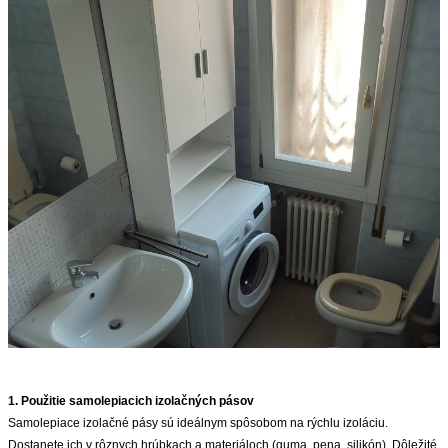
ZVÝRAZNENIE REALITNÝCH INZERÁTOV
REKLAMA
PARTNERI
OBCHODNÉ PODMIENKY
KONTAKT
PRIPOMIENKY
1. Použitie samolepiacich izolačných pásov
Samolepiace izolačné pásy sú ideálnym spôsobom na rýchlu izoláciu.
Dostanete ich v rôznych hrúbkach a materiáloch (guma, pena, silikón). Dôležité