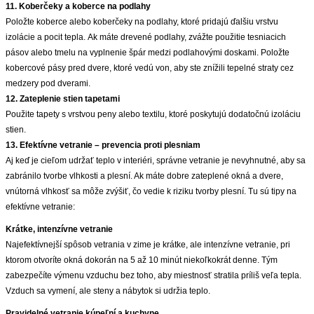
11. Koberčeky a koberce na podlahy
Položte koberce alebo koberčeky na podlahy, ktoré pridajú ďalšiu vrstvu
izolácie a pocit tepla. Ak máte drevené podlahy, zvážte použitie tesniacich
pásov alebo tmelu na vyplnenie špár medzi podlahovými doskami. Položte
kobercové pásy pred dvere, ktoré vedú von, aby ste znížili tepelné straty cez
medzery pod dverami.
12. Zateplenie stien tapetami
Použite tapety s vrstvou peny alebo textilu, ktoré poskytujú dodatočnú izoláciu
stien.
13. Efektívne vetranie – prevencia proti plesniam
Aj keď je cieľom udržať teplo v interiéri, správne vetranie je nevyhnutné, aby sa
zabránilo tvorbe vlhkosti a plesní. Ak máte dobre zateplené okná a dvere,
vnútorná vlhkosť sa môže zvýšiť, čo vedie k riziku tvorby plesní. Tu sú tipy na
efektívne vetranie:
Krátke, intenzívne vetranie
Najefektívnejší spôsob vetrania v zime je krátke, ale intenzívne vetranie, pri
ktorom otvoríte okná dokorán na 5 až 10 minút niekoľkokrát denne. Tým
zabezpečíte výmenu vzduchu bez toho, aby miestnosť stratila príliš veľa tepla.
Vzduch sa vymení, ale steny a nábytok si udržia teplo.
Pravidelné vetranie kúpeľní a kuchyne