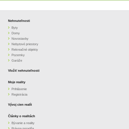
Nehnuteľnosti
Byty
Domy
Novostavby
Nebytové priestory
Rekreačné objekty
Pozemky
Garáže
Vložiť nehnuteľnosti
Moje reality
Prihlásenie
Registrácia
Vývoj cien realít
Články o realitách
Bývanie a reality
Právna poradňa