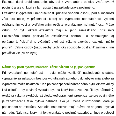
Exekútor ďalej urobí opatrenie, aby bol z vyprataného objektu vysťahovaný
povinný a všetci, ktorí sa tam zdržujú na základe práva povinného.
Exekútor k vyprataniu nehnuteľnosti priberie vhodnú osobu, podľa možnosti
zástupcu obce, v prítomnosti ktorej sa vypratanie nehnuteľnosti vykoná
odstránením vecí a vysťahovaním osôb z vypratávanej nehnuteľnosti. Právo
vstupu do bytu okrem exekútora majú aj jeho zamestnanci, príslušníci
Policajného zboru poskytujúci exekútorovi ochranu, a samozrejme aj
oprávnený. Pokiaľ si to vyžadujú okolnosti výkonu exekúcie, exekútor môže
pribrať i ďalšie osoby (napr. osoby technicky spôsobilé odstrániť zámku či inú
prekážku vstupu do bytu).
Námietky proti bytovej náhrade, zánik nároku na jej poskytnutie
Pri vyprataní nehnuteľnosti - bytu môžu vzniknúť nasledovné situácie:
vypratanie sa uskutoční bez poskytnutia náhradného bytu, ubytovania alebo sa
vypratanie môže uskutočniť len po zabezpečení náhradného bytu. Ak exekučný
titul ukladá, aby povinný vypratal byt, za ktorý treba zabezpečiť byt náhradný,
exekútor vykoná exekúciu až vtedy, keď oprávnený preukáže, že pre povinného
je zabezpečená taká bytová náhrada, aká je určená v rozhodnutí, ktoré je
podkladom na exekúciu. Spoloční nájomcovia majú právo len na jednu bytovú
náhradu. Nájomca, ktorý má byt vypratať, je povinný uzavrieť zmluvu o bytovej