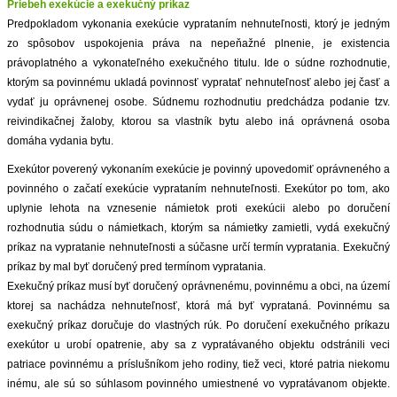
Priebeh exekúcie a exekučný príkaz
Predpokladom vykonania exekúcie vyprataním nehnuteľnosti, ktorý je jedným
ZVÝRAZNENIE REALITNÝCH INZERÁTOV
zo spôsobov uspokojenia práva na nepeňažné plnenie, je existencia
právoplatného a vykonateľného exekučného titulu. Ide o súdne rozhodnutie,
REKLAMA
ktorým sa povinnému ukladá povinnosť vypratať nehnuteľnosť alebo jej časť a
vydať ju oprávnenej osobe. Súdnemu rozhodnutiu predchádza podanie tzv.
PARTNERI
reivindikačnej žaloby, ktorou sa vlastník bytu alebo iná oprávnená osoba
domáha vydania bytu.
OBCHODNÉ PODMIENKY
Exekútor poverený vykonaním exekúcie je povinný upovedomiť oprávneného a
povinného o začatí exekúcie vyprataním nehnuteľnosti. Exekútor po tom, ako
KONTAKT
uplynie lehota na vznesenie námietok proti exekúcii alebo po doručení
rozhodnutia súdu o námietkach, ktorým sa námietky zamietli, vydá exekučný
príkaz na vypratanie nehnuteľnosti a súčasne určí termín vypratania. Exekučný
PRIPOMIENKY
príkaz by mal byť doručený pred termínom vypratania.
Exekučný príkaz musí byť doručený oprávnenému, povinnému a obci, na území
ktorej sa nachádza nehnuteľnosť, ktorá má byť vyprataná. Povinnému sa
exekučný príkaz doručuje do vlastných rúk. Po doručení exekučného príkazu
exekútor u urobí opatrenie, aby sa z vypratávaného objektu odstránili veci
patriace povinnému a príslušníkom jeho rodiny, tiež veci, ktoré patria niekomu
inému, ale sú so súhlasom povinného umiestnené vo vypratávanom objekte.