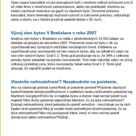
Open space kancelárie sú pre pracujúcich ľudí v mnohom veľkým prínosom a to či
už máte firmu s množstvom zamestnancov, alebo ste podnikateľ, ktorému sa
nedarí zachovať motiváciu na gauči vo vlastnom byte. Otvorené priestory
kancelárií, ktoré minimalizujú možnosti vytvoriť si súkromné priestory, odstraňujú
steny a dvere, sa v histórii prvýkrát uplatnili niekde v 50.-tych..
Vývoj cien bytov V Bratislave v roku 2007
Analýza cien bytov v Bratislave sa robila z plnohodnotných 13.410 údajov za
obdobie od januára do decembra 2007. Priemerná cena m2 bytu v Sk sa
vypočítavala bez výrazných odchýliek narúšajúcich trend. Oddelene sa
vypočítavali ceny novostavieb od cien starých bytov, aby sa odhalil ich vplyv na
rast cien starých bytov. Graf č.1: Tento graf poukazuje na to, že 34% z celkovej
ponuky bytov pripadalo na ponuku novostavieb. Toto malo zákonitý vplyv na vývoj
celkovej výslednej ceny, ktorú novostavby ťahali nahor.Graf č.2: Tento graf
ukazuje, že najväčší podiel na množstve..
Vlastníte nehnuteľnosť? Nezabudnite na poistenie.
Ako sa stanovuje poistná suma?Kedy je poistenie povinné?Poistenie obytných
budovPoistenie domácnostiRozhovor s riaditeľom úseku neživotného poistenia Ing.
Martinom GergelymPrečo by si majitelia bytov a domov mali nechať poistiť svoj
majetok?Aké druhy poistenia odporúčate klientom, čo sa týka nehnuteľností?
Existujú nehnuteľnosti, ktoré jednoducho poistiť nemožno - nevzťahuje sa na nich
žiaden druh poistenia?Aký je rozdiel medzi jednotlivými druhmi poistenia, čo sa
týka nehnuteľností?Ako má postupovať klient, ktorý si chce nechať poistiť
domácnosť alebo nehnuteľnosť?Každý..