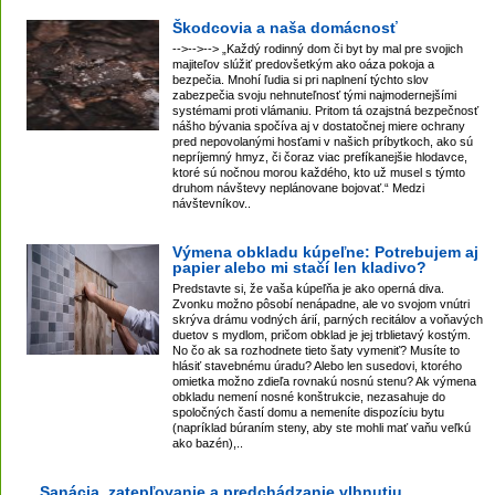
Škodcovia a naša domácnosť
-->-->--> „Každý rodinný dom či byt by mal pre svojich
majiteľov slúžiť predovšetkým ako oáza pokoja a
bezpečia. Mnohí ľudia si pri naplnení týchto slov
zabezpečia svoju nehnuteľnosť tými najmodernejšími
systémami proti vlámaniu. Pritom tá ozajstná bezpečnosť
nášho bývania spočíva aj v dostatočnej miere ochrany
pred nepovolanými hosťami v našich príbytkoch, ako sú
nepríjemný hmyz, či čoraz viac prefíkanejšie hlodavce,
ktoré sú nočnou morou každého, kto už musel s týmto
druhom návštevy neplánovane bojovať.“ Medzi
návštevníkov..
Výmena obkladu kúpeľne: Potrebujem aj
papier alebo mi stačí len kladivo?
Predstavte si, že vaša kúpeľňa je ako operná diva.
Zvonku možno pôsobí nenápadne, ale vo svojom vnútri
skrýva drámu vodných árií, parných recitálov a voňavých
duetov s mydlom, pričom obklad je jej trblietavý kostým.
No čo ak sa rozhodnete tieto šaty vymeniť? Musíte to
hlásiť stavebnému úradu? Alebo len susedovi, ktorého
omietka možno zdieľa rovnakú nosnú stenu? Ak výmena
obkladu nemení nosné konštrukcie, nezasahuje do
spoločných častí domu a nemeníte dispozíciu bytu
(napríklad búraním steny, aby ste mohli mať vaňu veľkú
ako bazén),..
Sanácia, zatepľovanie a predchádzanie vlhnutiu