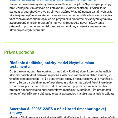
Sanačné omietkové systémySanácia zavlhnutých objektovNajčastejšie postupy
proti vzlínajúcej vlhkostiA čo so zatekaním? Vyberte si strešnú krytinuDá sa
sanovať aj povrchová vrstva strešných plášťov?Vlastný postup sanačných prác
strešnej krytinyČasto sa stane, že na vašom dome neustále vlhnú steny a uniká
vám rôznym spôsobom teplo, čo sa prejaví či už vo forme zvýšených výdavkov
za spotrebné energie, praskaním muriva, hnilobou.Ako hovorí názov tohto
príspevku, pozrieme sa na niektoré pracovné úkony spojené s naprávaním
stavebných chýb, starnutím..
Právna poradňa
Riešenie dedičskej otázky medzi živými a mimo
testamentu
Čo je darované, patrí len jednému z manželov Rodinný dom, ktorý podľa vašich
slov mal nadobudnúť darovaním počas existencie vášho manželstva manžel, je
výlučne jeho majetkom. To, že v darovacej zmluve nefigurujete vy ako manželka,
je tým, že darca chcel nehnuteľnosť darovať výlučne manželovi. Veci, ktoré jeden
z manželov počas manželstva získal darovaním, príp. dedením, netvoria tak
predmet bezpodielového spoluvlastníctva manželov. Skutočnosť, že predmetnú
nehnuteľnosť užívate a obývate, je daná existenciou manželstva, a teda ju užívate
z..
Smernica č. 2008/122/ES a náležitosti timesharingovej
zmluvy
Minulým článkom sme započali miniseriál týkajúci sa otázok tzv. timesharingových