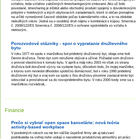
vzťahov, teda vzťahov založených timesharingovými zmluvami. Ako už bolo
povedané, timesharing je inštitút alebo obchodný produkt spojený s dovolenkovými
pobytmi v hotelových a iných ubytovacích zariadeniach, ktoré si občan prenajíma
na určité vymedzené časové obdobie počas kalendárneho roka, a to na obdobie
niekoľkých rokov. Jedná sa o osobitný druh nájmu v kombinácii s kúpou. Smernica
č. 2008/122/ES Smernica č. 2008/122/ES o ochrane spotrebiteľa vo vzťahu k
niektorým..
Porozvodové otázniky - spor o vypratanie družtevného
bytu
V roku 1977 mi spolu s manželkou bol pridelený družstevný byt, obaja sme boli
členmi družstva. Tento byt som nerušene obýval a užíval. Požiadal som družstvo
o prevod vlastníctva k tomuto bytu. V apríli a máji roku 2003 mi však zo strany
družstva boli doručené výzvy na vydanie bytu, dôvodom bolo, že mojej manželke,
s ktorou som neviedol dlhodobo spoločnú domácnosť, bol v roku 1990 pridelený
družstvom iný byt a vraj som sa spolu s ňou družstvu písomne zaviazal tento byt
odovzdať a presťahovať sa do novoprideleného bytu. V roku 2000 kedy sme sa s
manželkou rozvádzali,..
Financie
Prečo si vybrať open space kancelárie: nová teória
activity-based workplace
V posledných rokoch sa nie len väčšie úspešné firmy ale aj takzvaní
podnikatelia na voľnej nohe usilujú o navodenie produktívnej atmosféry pri práci.