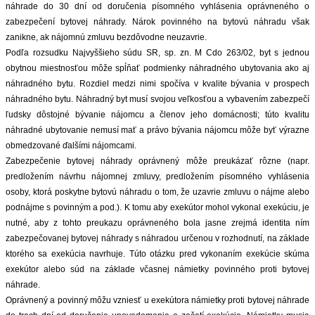
náhrade do 30 dní od doručenia písomného vyhlásenia oprávneného o
zabezpečení bytovej náhrady. Nárok povinného na bytovú náhradu však
zanikne, ak nájomnú zmluvu bezdôvodne neuzavrie.
Podľa rozsudku Najvyššieho súdu SR, sp. zn. M Cdo 263/02, byt s jednou
obytnou miestnosťou môže spĺňať podmienky náhradného ubytovania ako aj
náhradného bytu. Rozdiel medzi nimi spočíva v kvalite bývania v prospech
náhradného bytu. Náhradný byt musí svojou veľkosťou a vybavením zabezpečí
ľudsky dôstojné bývanie nájomcu a členov jeho domácnosti; túto kvalitu
náhradné ubytovanie nemusí mať a právo bývania nájomcu môže byť výrazne
obmedzované ďalšími nájomcami.
Zabezpečenie bytovej náhrady oprávnený môže preukázať rôzne (napr.
predložením návrhu nájomnej zmluvy, predložením písomného vyhlásenia
osoby, ktorá poskytne bytovú náhradu o tom, že uzavrie zmluvu o nájme alebo
podnájme s povinným a pod.). K tomu aby exekútor mohol vykonal exekúciu, je
nutné, aby z tohto preukazu oprávneného bola jasne zrejmá identita ním
zabezpečovanej bytovej náhrady s náhradou určenou v rozhodnutí, na základe
ktorého sa exekúcia navrhuje. Túto otázku pred vykonaním exekúcie skúma
exekútor alebo súd na základe včasnej námietky povinného proti bytovej
náhrade.
Oprávnený a povinný môžu vzniesť u exekútora námietky proti bytovej náhrade