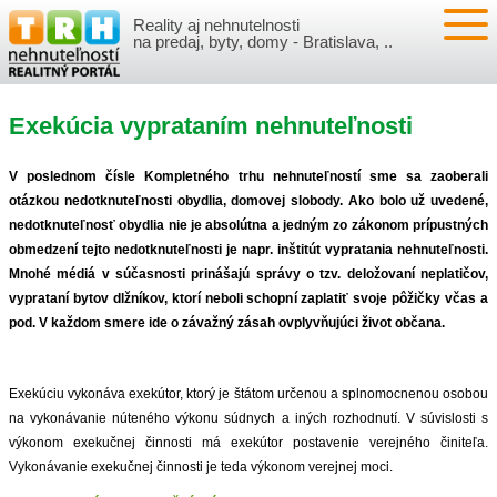
Reality aj nehnutelnosti
NEHNUTEĽNOSTI
na predaj, byty, domy - Bratislava, ..
BYTY
VLOŽIŤ NEHNUTEĽNOSTI
Exekúcia vyprataním nehnuteľnosti
DOMY
MOJE REALITY
V poslednom čísle Kompletného trhu nehnuteľností sme sa zaoberali
NOVOSTAVBY
PRIHLÁSENIE
VÝVOJ CIEN REALÍT
otázkou nedotknuteľnosti obydlia, domovej slobody. Ako bolo už uvedené,
nedotknuteľnosť obydlia nie je absolútna a jedným zo zákonom prípustných
obmedzení tejto nedotknuteľnosti je napr. inštitút vypratania nehnuteľnosti.
NEBYTOVÉ PRIESTORY
REGISTRÁCIA
ČLÁNKY O REALITÁCH
Mnohé médiá v súčasnosti prinášajú správy o tzv. deložovaní neplatičov,
vyprataní bytov dlžníkov, ktorí neboli schopní zaplatiť svoje pôžičky včas a
REKREAČNÉ OBJEKTY
BÝVANIE A REALITY
INFO
pod. V každom smere ide o závažný zásah ovplyvňujúci život občana.
POZEMKY
PRÁVNA PORADŇA
O NÁS
Exekúciu vykonáva exekútor, ktorý je štátom určenou a splnomocnenou osobou
na vykonávanie núteného výkonu súdnych a iných rozhodnutí. V súvislosti s
GARÁŽE
FINANCIE
REALITNÁ INZERCIA NA TRH.SK
výkonom exekučnej činnosti má exekútor postavenie verejného činiteľa.
Vykonávanie exekučnej činnosti je teda výkonom verejnej moci.
O NÁS
CENNÍK REALITNEJ INZERCIE