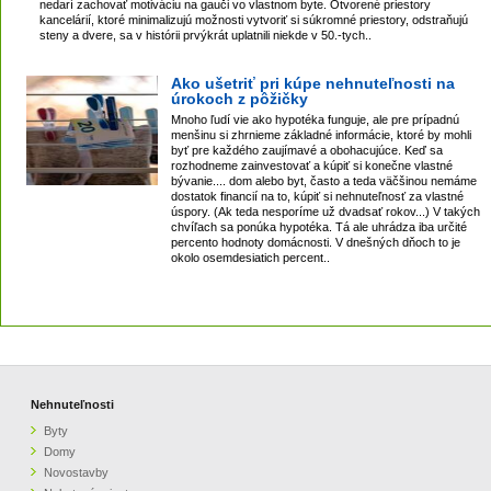
nedarí zachovať motiváciu na gauči vo vlastnom byte. Otvorené priestory
kancelárií, ktoré minimalizujú možnosti vytvoriť si súkromné priestory, odstraňujú
steny a dvere, sa v histórii prvýkrát uplatnili niekde v 50.-tych..
Ako ušetriť pri kúpe nehnuteľnosti na
úrokoch z pôžičky
Mnoho ľudí vie ako hypotéka funguje, ale pre prípadnú
menšinu si zhrnieme základné informácie, ktoré by mohli
byť pre každého zaujímavé a obohacujúce. Keď sa
rozhodneme zainvestovať a kúpiť si konečne vlastné
bývanie.... dom alebo byt, často a teda väčšinou nemáme
dostatok financií na to, kúpiť si nehnuteľnosť za vlastné
úspory. (Ak teda nesporíme už dvadsať rokov...) V takých
chvíľach sa ponúka hypotéka. Tá ale uhrádza iba určité
percento hodnoty domácnosti. V dnešných dňoch to je
okolo osemdesiatich percent..
Nehnuteľnosti
Byty
Domy
Novostavby