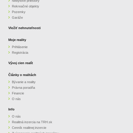
Nebytové priestory
Rekreačné objekty
Pozemky
Garáže
Vložiť nehnuteľnosti
Moje reality
Prihlásenie
Registrácia
Vývoj cien realít
Články o realitách
Bývanie a reality
Právna poradňa
Financie
O nás
Info
O nás
Realitná inzercia na TRH.sk
Cenník realitnej inzercie