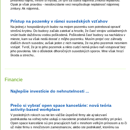
predmetu nájmu, mnohí si myslia, že tým sa stáva nájomná zmluva neplatnou.
Opak je však pravdou - neodovzdanie veci nespôsobuje neplatnosť nájomnej
zmluvy. Ak nájomná..
Prístup na pozemky v rámci susedských vzťahov
Na jednej z hospodárskych budov na mojom pozemku som potreboval opraviť
strešnú krytinu. Do budovy začalo zatekať a hrozilo, že časť strojov uskladnených
vnútri bude dažďovou vodou poškodená. Poškodená časť budovy sa nachádza v
mieste, kam sa však nedá dostať z môjho pozemku. Musím prejsť cez záhrady
ďalších dvoch susedov, avšak jeden z nich namieta, že na jeho pozemok nesmiem
vstúpiť. Tvrdí, že je to jeho pozemok a nikto cudzí nemá právo naň vstupovať bez
jeho povolenia. Ide o dôsledok dlhoročných susedských sporov. Mne však hrozí
škoda a strechu..
Financie
Najlepšie investície do nehnutelnosti ...
Prečo si vybrať open space kancelárie: nová teória
activity-based workplace
V posledných rokoch sa nie len väčšie úspešné firmy ale aj takzvaní
podnikatelia na voľnej nohe usilujú o navodenie produktívnej atmosféry pri práci.
Open space kancelárie sú pre pracujúcich ľudí v mnohom veľkým prínosom a to či
už máte firmu s množstvom zamestnancov, alebo ste podnikateľ, ktorému sa