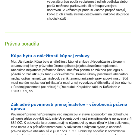
vyberajú prácu podľa vzdialenosti od ich bydliska alebo
podľa možnosti parkovania, či prístupu verejnou
dopravou. V každom prípade si vlastne prepočítavajú,
koľko z ich života strávia cestovaním, nakoľko do práce
chodia každý..
Právna poradňa
Kúpa bytu a náležitosti kúpnej zmluvy
Mgr. Ján Lasák Kúpa bytu a náležitosti kúpnej zmluvy „Nedodržanie zákonom
ustanovenej formy právneho úkonu spôsobuje jeho absolútnu neplatnosť.
Absolútna neplatnosť právneho úkonu nastáva priamo zo zákona (ex lege) a
pôsobí od začiatku (ex tunc) voči každému. Právne úkony postihnuté absolútnou
neplatnosťou nemajú za následok vznik, zmenu ani zánik práv a povinností. Súd
musí na túto neplatnosť prihliadať a musí z nej vyvodzovať dôsledky aj bez návrhu
z úradnej povinnosti (ex officio).“ (Rozsudok Krajského súdu v Košiciach z
18.03.1999, sp...
Základné povinnosti prenajímateľov - všeobecná právna
úprava
Povinnosť prenechať prenajatú vec nájomcovi v stave spôsobilom na dohodnuté
užívanie alebo obvyklé užívanie Uvedená povinnosť prenajímateľa je upravená v §
664 OZ. K odovzdaniu predmetu nájmu nájomcovi by malo dôjsť v jeho celistvosti,
teda naraz a s príslušenstvom veci. V súvislosti s nájmom bytov je osobitná
právna úprava obsiahnutá v § 687 ods. 1 OZ. Pokiaľ by nedošlo k odovzdaniu