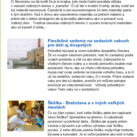
O Slovensku sa dá tvrdiť že je to krajina, kde medzi ľudmi prevláda obľuba
v stavaní rodinných domov z „kameňa“. Či už ide o kvádre či tehly, akoby snáď ani
iný materiál neexistoval. Častokrát si ani neuvedomujeme že tieto materiály patria
k tým drahším. Nuž k drevu ako stavebnému materiálu sa prikloní málokto a
pritom ide o dobrú ekologickú ale aj lacnejšiu alternatívu ako si postaviť svoj
rodinný dom. Tradícia stavania rodinných domov z vysoko trvácnych materiálov
ako sú kameň či tehla,..
Flexibilné sedenie na sedacích vakoch
pre deti aj dospelých
Pohodlné bývanie je snom každého dospelého človeka.
Žiť vo svojom vlastnom priestore, mať ho zariadený podľa
svojich predstáv a cítiť sa ako doma. Zabezpečte to
všetkým členom rodiny a o skvelú atmosféru budete mať
postarané. Na to, aby sa všetci cítili doma pohodlne,
musia mať svoje sedenie na trávenie voľného času, a to či
už na sedačke, sedacom vaku, či v kresle. Práve sedacie
vaky pre deti sú ideálne, pretože ich môžete pokojne
presúvať po celej domácnosti. Výhody pohodlných
vakov Tieto vaky sú v posledných..
Škôlka - Bratislava a v iných veľkých
mestách
Čo sa Vám vybaví, keď vidíte škôlku alebo len napísané
slovo škôlka? Spomienka na detstvo, či zabudnutá
povinnosť vyzdvihnúť dieťa.. Škôlka ale aj jasle pritom
súvisia s bývaním a je veľkou výhodou mať škôlku
poruke. Z tohto dôvodu poloha škôlky ovplyvňuje hodnotu
bývania a kancelárií. Je to veľmi podobné ako keď si ľudia