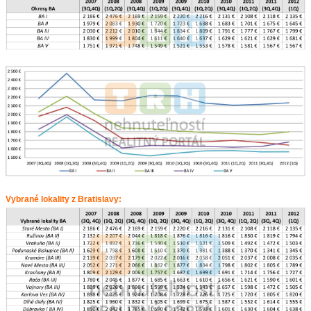
ZVÝRAZNENIE REALITNÝCH INZERÁTOV
REKLAMA
PARTNERI
OBCHODNÉ PODMIENKY
KONTAKT
PRIPOMIENKY
Vybrané lokality z Bratislavy: