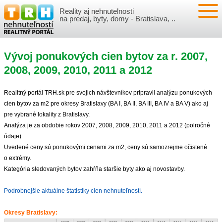
Reality aj nehnutelnosti
NEHNUTEĽNOSTI
na predaj, byty, domy - Bratislava, ..
BYTY
VLOŽIŤ NEHNUTEĽNOSTI
Vývoj ponukových cien bytov za r. 2007,
DOMY
MOJE REALITY
2008, 2009, 2010, 2011 a 2012
NOVOSTAVBY
PRIHLÁSENIE
VÝVOJ CIEN REALÍT
Realitný portál TRH.sk pre svojich návštevníkov pripravil analýzu ponukových
cien bytov za m2 pre okresy Bratislavy (BA I, BA II, BA III, BA IV a BA V) ako aj
NEBYTOVÉ PRIESTORY
REGISTRÁCIA
pre vybrané lokality z Bratislavy.
ČLÁNKY O REALITÁCH
Analýza je za obdobie rokov 2007, 2008, 2009, 2010, 2011 a 2012 (polročné
údaje).
REKREAČNÉ OBJEKTY
BÝVANIE A REALITY
INFO
Uvedené ceny sú ponukovými cenami za m2, ceny sú samozrejme očistené
o extrémy.
POZEMKY
PRÁVNA PORADŇA
O NÁS
Kategória sledovaných bytov zahŕňa staršie byty ako aj novostavby.
GARÁŽE
FINANCIE
REALITNÁ INZERCIA NA TRH.SK
Podrobnejšie aktuálne štatistiky cien nehnuteľností.
Okresy Bratislavy:
O NÁS
CENNÍK REALITNEJ INZERCIE